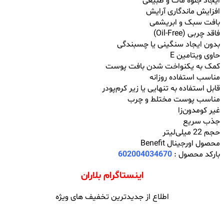
ایجاد جلوه مات و طبیعی
افزایش ماندگاری آرایش
بافت سبک و ابریشمی
فاقد چربی (Oil-Free)
بدون ایجاد سنگینی یا چسبندگی
حاوی ویتامین E
کمک به یکنواخت شدن بافت پوست
مناسب استفاده روزانه
قابل استفاده به ‌تنهایی یا زیر کرم‌پودر
مناسب پوست مختلط و چرب
غیر کومدون‌زا
جذب سریع
حجم 22 میلی‌لیتر
محصول اورجینال Benefit
بارکد محصول :
602004034670
اینستاگرام بلاران
اطلاع از جدیدترین تخفیف های ویژه