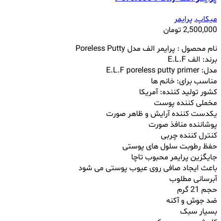
میکاپ
,
پرایمر
2,500,000
تومان
نام محصول : پرایمر الف مدل Poreless Putty
برند: الف E.L.F
مدل: E.L.F poreless putty primer
مناسب برای: خانم ها
کشور تولید کننده: آمریکا
مخملی کننده پوست
یکدست کننده آرایش و ظاهر صورت
پوشاننده منافذ صورت
کنترل کننده چربی
حفظ رطوبت سلول های پوستی
جایگزین پرایمر محبوب تاچا
باعث ایجاد صافی روی عیوب پوستی می شود
آبرسانی مطلوب
حجم 21 گرم
ضد جوش و آکنه
بسیار سبک