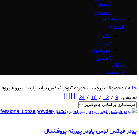
سشوار
0 محصول
عطر و ادکلن
0 محصول
ادکلن
0 محصول
ادوپرفیوم
0 محصول
بایگانی
14 محصول
خانه
/
محصولات برچسب خورده “پودر فیکس ترانسپارنت پیررنه پروفش
نمایش
9
12
18
24
پودر فیکس لوس پاودر پیررنه پروفشنال