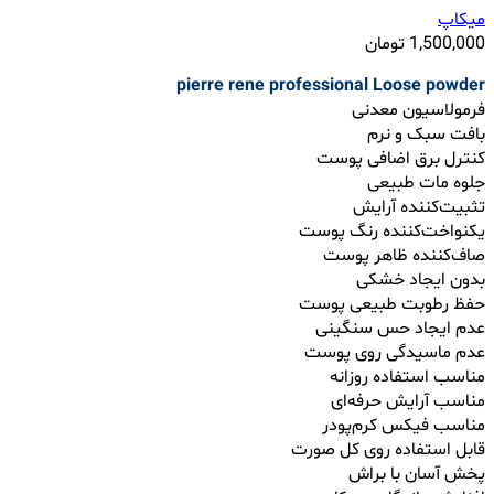
میکاپ
1,500,000
تومان
pierre rene professional Loose powder
فرمولاسیون معدنی
بافت سبک و نرم
کنترل برق اضافی پوست
جلوه مات طبیعی
تثبیت‌کننده آرایش
یکنواخت‌کننده رنگ پوست
صاف‌کننده ظاهر پوست
بدون ایجاد خشکی
حفظ رطوبت طبیعی پوست
عدم ایجاد حس سنگینی
عدم ماسیدگی روی پوست
مناسب استفاده روزانه
مناسب آرایش حرفه‌ای
مناسب فیکس کرم‌پودر
قابل استفاده روی کل صورت
پخش آسان با براش