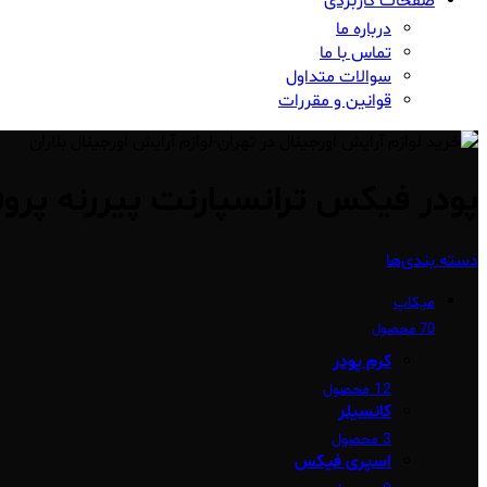
صفحات کاربردی
درباره ما
تماس با ما
سوالات متداول
قوانین و مقررات
پودر فیکس ترانسپارنت پیررنه پرو
دسته بندی‌ها
میکاپ
70 محصول
کرم پودر
12 محصول
کانسیلر
3 محصول
اسپری فیکس