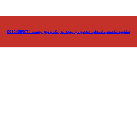
مشاوره تخصصی انتخاب محصول با توجه به رنگ و نوع پوست 09124059074