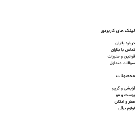
لینک های کاربردی
درباره بلاران
تماس با بلاران
قوانین و مقررات
سوالات متداول
محصولات
آرایشی و گریم
پوست و مو
عطر و ادکلن
لوازم برقی
کلیه حقوق برای سایت آذینو محفوظ بوده و هرگونه کپی برداری غیرمجاز می باشد.
طراحی سایت و سئو توسط ققنوس پارس