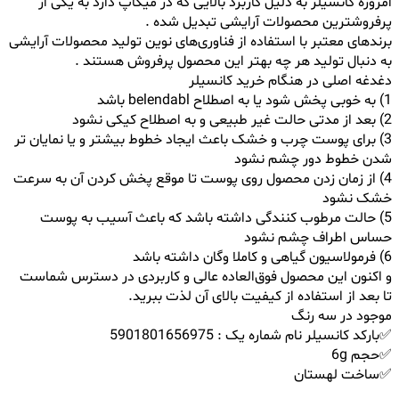
امروزه کانسیلر به دلیل کاربرد بالایی که در میکاپ دارد به یکی از
پرفروشترین محصولات آرایشی تبدیل شده .
برندهای معتبر با استفاده از فناوری‌های نوین تولید محصولات آرایشی
به دنبال تولید هر چه بهتر این محصول پرفروش هستند .
دغدغه اصلی در هنگام خرید کانسیلر
1) به خوبی پخش شود یا به اصطلاح belendabl باشد
2) بعد از مدتی حالت غیر طبیعی و به اصطلاح کیکی نشود
3) برای پوست چرب و خشک باعث ایجاد خطوط بیشتر و یا نمایان تر
شدن خطوط دور چشم نشود
4) از زمان زدن محصول روی پوست تا موقع پخش کردن آن به سرعت
خشک نشود
5) حالت مرطوب کنندگی داشته باشد که باعث آسیب به پوست
حساس اطراف چشم نشود
6) فرمولاسیون گیاهی و کاملا وگان داشته باشد
و اکنون این محصول فوق‌العاده عالی و کاربردی در دسترس شماست
تا بعد از استفاده از کیفیت بالای آن لذت ببرید.
موجود در سه رنگ
✅بارکد کانسیلر نام شماره یک : 5901801656975
✅حجم 6g
✅ساخت لهستان