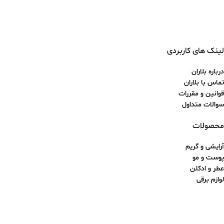
لینک های کاربردی
درباره بلاران
تماس با بلاران
قوانین و مقررات
سوالات متداول
محصولات
آرایشی و گریم
پوست و مو
عطر و ادکلن
لوازم برقی
کلیه حقوق برای سایت آذینو محفوظ بوده و هرگونه کپی برداری غیرمجاز می باشد.
طراحی سایت و سئو توسط ققنوس پارس