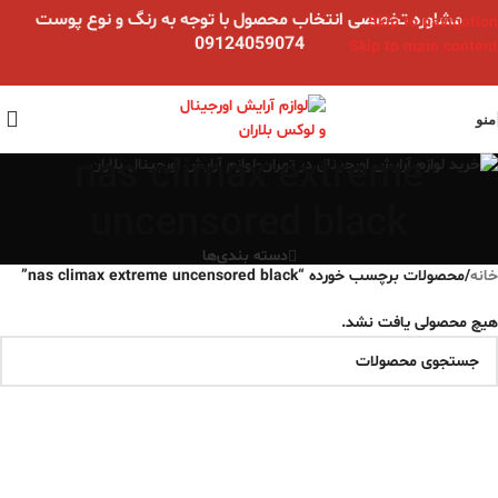
مشاوره تخصصی انتخاب محصول با توجه به رنگ و نوع پوست
Skip to navigation
09124059074
Skip to main content
منو
nas climax extreme
uncensored black
دسته بندی‌ها
خانه
/
محصولات برچسب خورده “nas climax extreme uncensored black”
هیچ محصولی یافت نشد.