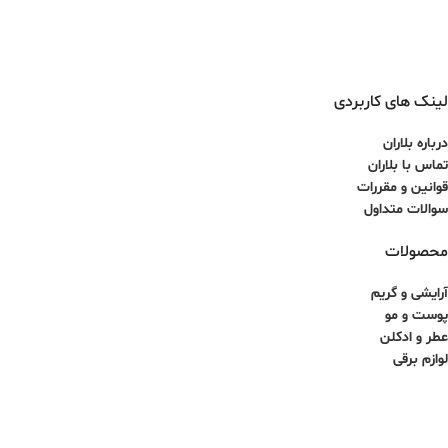
لینک های کاربردی
درباره بلاران
تماس با بلاران
قوانین و مقررات
سوالات متداول
محصولات
آرایشی و گریم
پوست و مو
عطر و ادکلن
لوازم برقی
کلیه حقوق برای سایت آذینو محفوظ بوده و هرگونه کپی برداری غیرمجاز می باشد.
طراحی سایت و سئو توسط ققنوس پارس