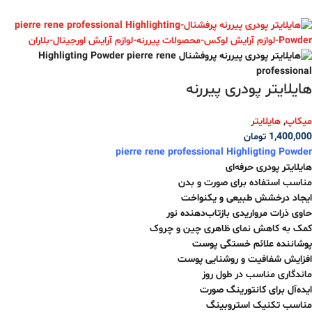
هایلایتر پودری پیررنه
میکاپ
,
هایلایتر
1,400,000
تومان
pierre rene professional Highligting Powder
هایلایتر پودری حرفه‌ای
مناسب استفاده برای صورت و بدن
ایجاد درخشش طبیعی و یکنواخت
حاوی ذرات مرواریدی بازتاب‌دهنده نور
کمک به کاهش نمای ظاهری چین و چروک
پوشاننده علائم خستگی پوست
افزایش شفافیت و روشنایی پوست
ماندگاری مناسب در طول روز
ایده‌آل برای کانتورینگ صورت
مناسب تکنیک استروبینگ