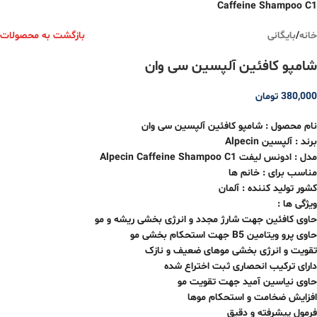
خانه
/
بایگانی
بازگشت به محصولات
شامپو کافئین آلپسین سی وان
380,000
تومان
نام محصول : شامپو کافئین آلپسین سی وان
برند : آلپسین
Alpecin
مدل : ادونس لیفت
Alpecin Caffeine Shampoo C1
مناسب برای : خانم ها
کشور تولید کننده : آلمان
ویژگی ها :
حاوی کافئین جهت شارژ مجدد و انرژی بخشی ریشه و مو
حاوی پرو ویتامین B5 جهت استحکام بخشی مو
تقویت و انرژی بخشی موهای ضعیف و نازک
دارای ترکیب انحصاری ثبت اختراع شده
حاوی نیاسین آمید جهت تقویت مو
افزایش ضخامت و استحکام موها
فرمول پیشرفته و دقیق