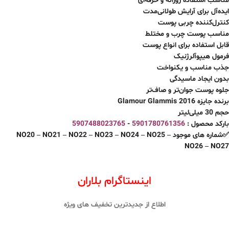
مناسب استفاده روزانه و حرفه‌ای
ایده‌آل برای آرایش طولانی‌مدت
کنترل‌کننده چربی پوست
مناسب پوست چرب و مختلط
قابل استفاده برای انواع پوست
فرمول هیپوآلرژنیک
جذب مناسب و یکنواخت
بدون ایجاد ماسیدگی
جلوه پوست جوان‌تر و صاف‌تر
برنده جایزه Glamour Glammis 2016
حجم 30 میلی‌لیتر
بارکد محصول :
5901780761356
-
5907488023765
✅شماره های موجود NO20 – NO21 – NO22 – NO23 – NO24 – NO25 –
NO26 – NO27
اینستاگرام بلاران
اطلاع از جدیدترین تخفیف های ویژه