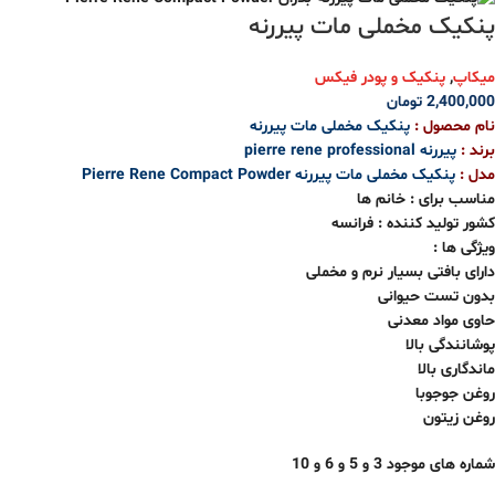
پنکیک مخملی مات پیررنه
میکاپ
,
پنکیک و پودر فیکس
2,400,000
تومان
نام محصول :
پنکیک مخملی مات پیررنه
برند :
پیررنه pierre rene professional
مدل :
پنکیک مخملی مات پیررنه Pierre Rene Compact Powder
مناسب برای : خانم ها
کشور تولید کننده : فرانسه
ویژگی ها :
دارای بافتی بسیار نرم و مخملی
بدون تست حیوانی
حاوی مواد معدنی
پوشانندگی بالا
ماندگاری بالا
روغن جوجوبا
روغن زیتون
شماره های موجود 3 و 5 و 6 و 10