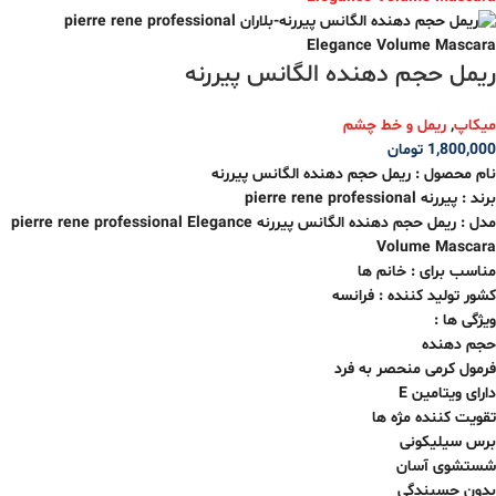
ریمل حجم دهنده الگانس پیررنه
میکاپ
,
ریمل و خط چشم
1,800,000
تومان
نام محصول :
ریمل حجم دهنده الگانس پیررنه
برند : پیررنه pierre rene professional
مدل :
ریمل حجم دهنده الگانس پیررنه
pierre rene professional Elegance
Volume Mascara
مناسب برای : خانم ها
کشور تولید کننده : فرانسه
ویژگی ها :
حجم دهنده
فرمول کرمی منحصر به فرد
دارای ویتامین E
تقویت کننده مژه ها
برس سیلیکونی
شستشوی آسان
بدون چسبندگی