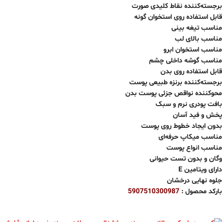
برجسته‌کننده نقاط کلیدی صورت
قابل استفاده روی استخوان گونه
مناسب تیغه بینی
مناسب بالای لب
مناسب استخوان ابرو
مناسب گوشه داخلی چشم
قابل استفاده روی بدن
برجسته‌کننده برنزه طبیعی پوست
محوکننده نواقص جزئی پوست بدن
بافت پودری نرم و سبک
پخش و فید آسان
بدون ایجاد خطوط روی پوست
مناسب میکاپ حرفه‌ای
مناسب انواع پوست
وگان و بدون تست حیوانی
دارای ویتامین E
جلوه نهایی درخشان
بارکد محصول :
5907510300987