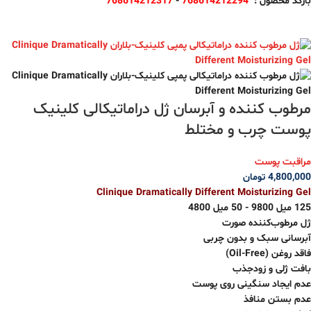
بارکد محصول :
768614212294
-
768614212317
مرطوب کننده و آبرسان ژل دراماتیکالی کلینیک
پوست چرب و مختلط
مراقبت پوست
4,800,000
تومان
Clinique Dramatically Different Moisturizing Gel
125 میل 9800 - 50 میل 4800
ژل مرطوب‌کننده صورت
آبرسانی سبک و بدون چربی
فاقد روغن (Oil-Free)
بافت ژلی و زودجذب
عدم ایجاد سنگینی روی پوست
عدم بستن منافذ