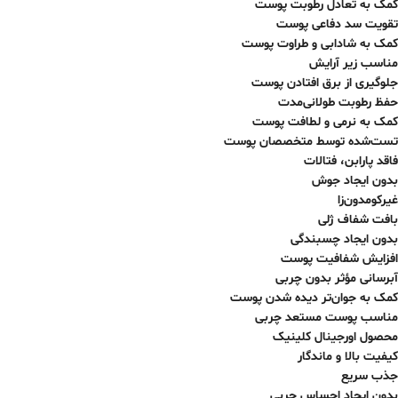
کمک به تعادل رطوبت پوست
تقویت سد دفاعی پوست
کمک به شادابی و طراوت پوست
مناسب زیر آرایش
جلوگیری از برق افتادن پوست
حفظ رطوبت طولانی‌مدت
کمک به نرمی و لطافت پوست
تست‌شده توسط متخصصان پوست
فاقد پارابن، فتالات
بدون ایجاد جوش
غیرکومدون‌زا
بافت شفاف ژلی
بدون ایجاد چسبندگی
افزایش شفافیت پوست
آبرسانی مؤثر بدون چربی
کمک به جوان‌تر دیده شدن پوست
مناسب پوست مستعد چربی
محصول اورجینال کلینیک
کیفیت بالا و ماندگار
جذب سریع
بدون ایجاد احساس چربی