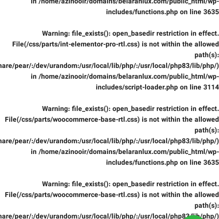
in
/home/azinooir/domains/belaranlux.com/public_html/wp-
includes/functions.php
on line
3635
Warning
: file_exists(): open_basedir restriction in effect.
File(/css/parts/int-elementor-pro-rtl.css) is not within the allowed
path(s):
are/pear/:/dev/urandom:/usr/local/lib/php/:/usr/local/php83/lib/php/)
in
/home/azinooir/domains/belaranlux.com/public_html/wp-
includes/script-loader.php
on line
3114
Warning
: file_exists(): open_basedir restriction in effect.
File(/css/parts/woocommerce-base-rtl.css) is not within the allowed
path(s):
are/pear/:/dev/urandom:/usr/local/lib/php/:/usr/local/php83/lib/php/)
in
/home/azinooir/domains/belaranlux.com/public_html/wp-
includes/functions.php
on line
3635
Warning
: file_exists(): open_basedir restriction in effect.
File(/css/parts/woocommerce-base-rtl.css) is not within the allowed
path(s):
are/pear/:/dev/urandom:/usr/local/lib/php/:/usr/local/php83/lib/php/)