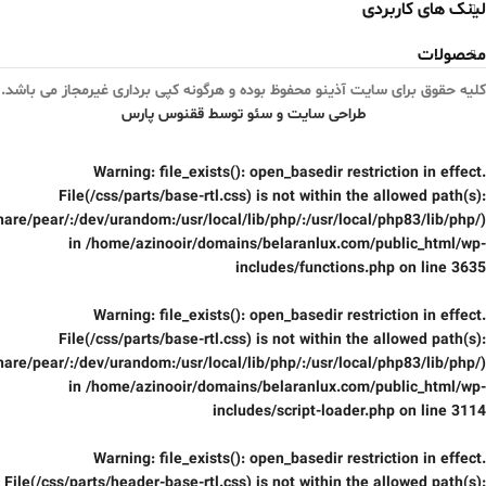
لینک های کاربردی
محصولات
کلیه حقوق برای سایت آذینو محفوظ بوده و هرگونه کپی برداری غیرمجاز می باشد.
طراحی سایت و سئو توسط ققنوس پارس
Warning
: file_exists(): open_basedir restriction in effect.
File(/css/parts/base-rtl.css) is not within the allowed path(s):
are/pear/:/dev/urandom:/usr/local/lib/php/:/usr/local/php83/lib/php/)
in
/home/azinooir/domains/belaranlux.com/public_html/wp-
includes/functions.php
on line
3635
Warning
: file_exists(): open_basedir restriction in effect.
File(/css/parts/base-rtl.css) is not within the allowed path(s):
are/pear/:/dev/urandom:/usr/local/lib/php/:/usr/local/php83/lib/php/)
in
/home/azinooir/domains/belaranlux.com/public_html/wp-
includes/script-loader.php
on line
3114
Warning
: file_exists(): open_basedir restriction in effect.
File(/css/parts/header-base-rtl.css) is not within the allowed path(s):