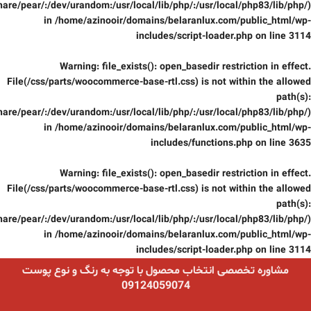
are/pear/:/dev/urandom:/usr/local/lib/php/:/usr/local/php83/lib/php/)
in
/home/azinooir/domains/belaranlux.com/public_html/wp-
includes/script-loader.php
on line
3114
Warning
: file_exists(): open_basedir restriction in effect.
File(/css/parts/woocommerce-base-rtl.css) is not within the allowed
path(s):
are/pear/:/dev/urandom:/usr/local/lib/php/:/usr/local/php83/lib/php/)
in
/home/azinooir/domains/belaranlux.com/public_html/wp-
includes/functions.php
on line
3635
Warning
: file_exists(): open_basedir restriction in effect.
File(/css/parts/woocommerce-base-rtl.css) is not within the allowed
path(s):
are/pear/:/dev/urandom:/usr/local/lib/php/:/usr/local/php83/lib/php/)
in
/home/azinooir/domains/belaranlux.com/public_html/wp-
includes/script-loader.php
on line
3114
مشاوره تخصصی انتخاب محصول با توجه به رنگ و نوع پوست
09124059074