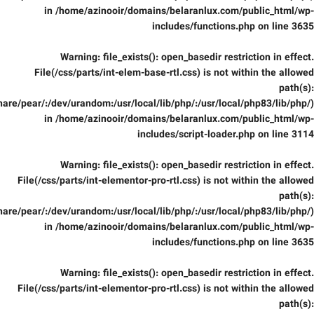
in
/home/azinooir/domains/belaranlux.com/public_html/wp-
includes/functions.php
on line
3635
Warning
: file_exists(): open_basedir restriction in effect.
File(/css/parts/int-elem-base-rtl.css) is not within the allowed
path(s):
are/pear/:/dev/urandom:/usr/local/lib/php/:/usr/local/php83/lib/php/)
in
/home/azinooir/domains/belaranlux.com/public_html/wp-
includes/script-loader.php
on line
3114
Warning
: file_exists(): open_basedir restriction in effect.
File(/css/parts/int-elementor-pro-rtl.css) is not within the allowed
path(s):
are/pear/:/dev/urandom:/usr/local/lib/php/:/usr/local/php83/lib/php/)
in
/home/azinooir/domains/belaranlux.com/public_html/wp-
includes/functions.php
on line
3635
Warning
: file_exists(): open_basedir restriction in effect.
File(/css/parts/int-elementor-pro-rtl.css) is not within the allowed
path(s):