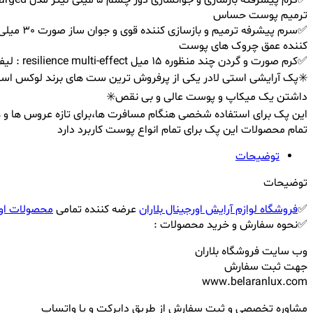
ترمیم پوست حساس
کننده عمق چروک های پوست
✅کرم صورت و گردن چند منظوره ۱۵ میل resilience multi-effect : لیفت و جوانسازی پوست ، تقویت کلاژن ، افزایش شفافیت و درخشندگی و محافظت در برابر افتاب -کیف جذاب مسافرتی
✳️پک آرایشی استی لادر یکی از پرفروش ترین ست های برند لوکس استی 
داشتن یک میکاپ و پوست عالی و بی نقص✳️
این پک برای استفاده شخصی هنگام مسافرت ها،برای تازه عروس ها و ه
تمام محصولات این پک برای تمام انواع پوست کاربرد دارد
توضیحات
توضیحات
✅
فروشگاه لوازم آرایش اورجینال بلاران
عرضه کننده تمامی
محصولات اور
✅نحوه سفارش و خرید محصولات :
وب سایت فروشگاه بلاران
جهت ثبت سفارش
www.belaranlux.com
مشاوره تخصصی و ثبت سفارش از طریق دایرکت و یا واتساپ