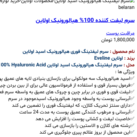
سرم لیفت کننده 100% هیالورونیک اولاین
مراقبت پوست
1,800,000
تومان
نام محصول :
سرم لیفتینگ فوری هیالورونیک اسید اولاین
برند :
اولاین Eveline
مدل :
سرم لیفتینگ هیالورونیک اسید اولاین Eveline Cosmetics SOS Instant Lifting Active Serum Active Serum Deep Wrinkles 100% Hyaluronic Acid
ویژگی ها :
✅اسید هیالورونیک سه مولکولی برای بازسازی بنیادی لایه های عمیق
✅فرمول بسیار قوی و استفاده از فرمولاسیون عالی برای از بین بردن چ
✅لیفت قوی و فوری در برابر چین و چروک های عمیق به واسطه سرم فع
✅آبرسانی پوست به واسطه وجود هیالورونیک اسیدموجود در سرم
✅دارای سنتز تحریک کلاژن، که لیفتینگ فوری را تضمین می کند
✅آبرسانی و مرطوب کنندگی عمیق پوست به مدت 24 ساعت
✅خاصیت لیفت و کشانی پوست را افزایش می دهد
✅رشته های کلاژن و الاستین را بازسازی می کند
✅این محصول از بروز علائم پیری جلوگیری می کند