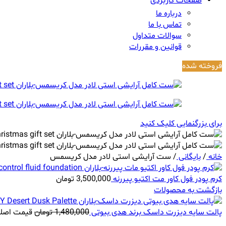
صفحات کاربردی
درباره ما
تماس با ما
سوالات متداول
قوانین و مقررات
فروخته شده
برای بزرگنمایی کلیک کنید
خانه
/
بایگانی
/
ست آرایشی استی لادر مدل کریسمس
کرم پودر فول کاور مت اکتیو پیررنه
3,500,000
تومان
بازگشت به محصولات
پالت سایه دیزرت داسک برند هدی بیوتی
1,480,000
تومان
قیمت اصلی 1,480,000 تومان