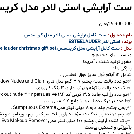
ست آرایشی استی لادر مدل کر
9,900,000
تومان
نام محصول :
ست کامل آرایشی استی لادر مدل کریسمس
برند :
استی لادر
ESTEELAUDER
مدل :
ست کامل آرایشی مدل کریسمس estee lauder christmas gift set
مناسب برای : خانم ها
کشور تولید کننده : آمریکا
ویژگی ها :
شامل ۱۲ آیتم فول سایز فوق العادس :
✅دو عدد پالت سایه چشم ۳.۷ گرم مدل های Pure Color Envy Eye shadow Nudes and Glam
✅یک عدد پالت رژگونه و برنزر دارای ۳ رنگ کاربردی
✅دو عدد رژ لب جامد ٣.۵ گرمی کد ۱۸۴ knock out nude ۳۳۳persuasive
✅۲ عدد براق کننده لب و رژ مایع ٢.٧ میلی لیتر
✅ریمل چشم چند کاره ٨ میلی لیتر مدل Sumptuous Extreme :
✅حجم دهنده و بلندکننده مژه ، دارای بافت سبک و نرم ، ویتامینه و تق
پاکیزگی و تسکین پوست