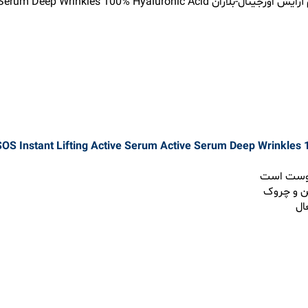
 پوست است
ین و چروک
ال