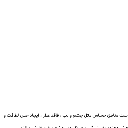
رایشی سنگین و ضد اب ، کاملا مناسب پوست مناطق حساس مثل چشم و لب ، فاقد عطر ، ایجاد حس لطافت و