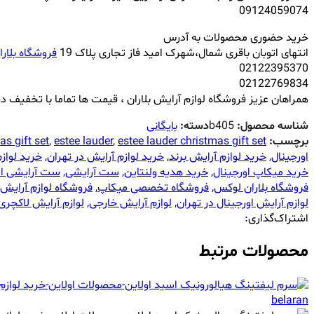
09124059074
خرید حضوری محصولات به آدرس
انتهای اتوبان باقری شمال،شهرک امید فاز تجاری پلاک 19
فروشگاه بلارا
02122395370
02122769834
همراهان عزیز فروشگاه لوازم آرایش بلاران ، قیمت ها تماما با تخفیف در
شناسه محصول:
b405
دسته:
بایگانی
برچسب:
estee lauder christmas gift set
,
estee lauder
,
as gift set
اورجینال
,
خرید لوازم آرایش برند
,
خرید لوازم آرایش در تهران
,
خرید لواز
خرید میکاپ اورجینال
,
خرید هدیه ولنتاین
,
ست آرایشی
,
ست آرایشی اس
فروشگاه بلاران لوکس
,
فروشگاه تخصصی میکاپ
,
فروشگاه لوازم آرایش 
لوازم آرایش اورجینال در تهران
,
لوازم آرایش خارجی
,
لوازم آرایش لاکچری
اشتراک‌گذاری:
محصولات مرتبط