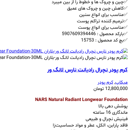
✅چین و چروک ها و خطوط را از بین میبرد
✅کاهش چین و چروک های عمیق
✅مناسب برای انواع سنین
✅ترمیم کننده تراکم پوست
✅مناسب برای انواع پوست
✅بارکد محصول : 5907609394446
✅بچ کد محصول : 15753
کرم پودر نچرال رادیانت نارس لانگ ور
میکاپ
,
کرم پودر
12,800,000
تومان
NARS Natural Radiant Longwear Foundation
پوشش‌ دهی بالا
ماندگاری 16 ساعته
فینیش نچرال و طبیعی
فاقد پارابن، الکل، عطر و مواد حساسیت‌زا