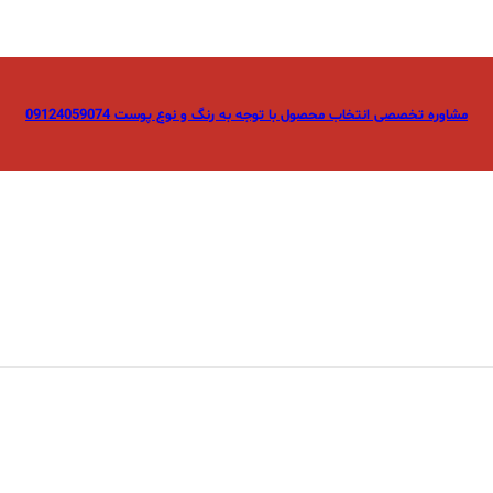
مشاوره تخصصی انتخاب محصول با توجه به رنگ و نوع پوست 09124059074