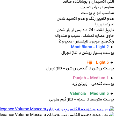
آنتی اکسیدان و پوشاننده منافذ
مقاوم در برابر تعریق
مناسب انواع پوست
عدم تغییر رنگ و عدم اکسید شدن
غیرکمدون‌زا
تاریخ انقضا: 24 ماه پس از باز شدن
حاوی عصاره تمشک، سیب و هندوانه
رنگ‌های موجود لایتصفر - مدیوم 2
Mont Blanc – Light 2
🔸
پوست بسیار روشن با تناژ نچرال
Fiji – Light 5
🔸
پوست روشن تا گندمی روشن – تناژ نچرال
Punjab – Medium 1
🔸
پوست گندمی – زیرتن زرد
Valencia – Medium 5
🔸
پوست متوسط تا سبزه – تناژ گر‌م هلویی