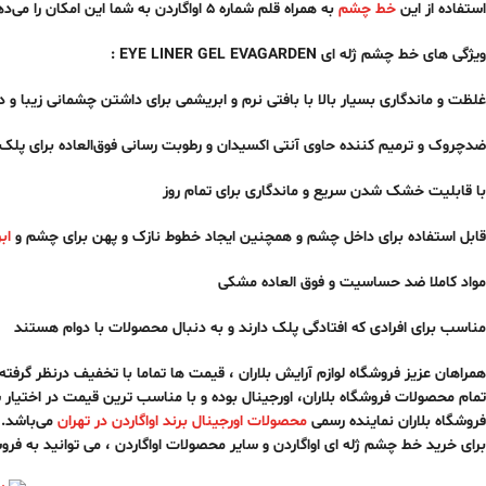
استفاده از این
خط چشم
به همراه قلم شماره ۵ اواگاردن به شما این امکان را می‌دهد که خطوط دقیق و صاف تر ایجاد نمایید. این محصول را می توانید با استفاده از محلول های چشم پاک کن به راحتی پاک کنید
ویژگی های خط چشم ژله ای EYE LINER GEL EVAGARDEN :
غلظت و ماندگاری بسیار بالا با بافتی نرم و ابریشمی برای داشتن چشمانی زیبا و
ضدچروک و ترمیم کننده حاوی آنتی اکسیدان و رطوبت رسانی فوق‌العاده برای پلک و مژه ها م
با قابلیت خشک شدن سریع و ماندگاری برای تمام روز
قابل استفاده برای داخل چشم و همچنین ایجاد خطوط نازک و پهن برای چشم و
اب
مواد کاملا ضد حساسیت و فوق العاده مشکی
مناسب برای افرادی که افتادگی پلک دارند و به دنبال محصولات با دوام هستند
همراهان عزیز فروشگاه لوازم آرایش بلاران ، قیمت ها تماما با تخفیف درنظر گرفته شده ، و بابت اصالت کالا ،7 
تمام محصولات فروشگاه بلاران، اورجینال بوده و با مناسب ترین قیمت در اختیار 
فروشگاه بلاران نماینده رسمی
محصولات اورجینال برند اواگاردن در تهران
می‌باشد.
برای خرید خط چشم ژله ای اواگاردن و سایر محصولات اواگاردن ، می توانید به فرو