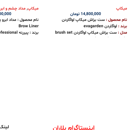
میکاپ
میکاپ
,
مداد چشم و ابرو
14,800,000
تومان
00,000
نام محصول
:
ست براش میکاپ اواگاردن
نام محصول : مداد ابرو 
برند :
اواگاردن evagarden
Brow Liner
مدل :
ست براش میکاپ اواگاردن brush set
برند : پیررنه pierre rene professional
evagarden make up italy
مدل : مداد ابرو پودری 
ویژگی ها :
PENCIL BROW LINER
✅مناسب برای آرایش کامل صورت ، رژگونه ، کرم
مناسب برای : خانم ها
پودر ، سایه ، هایلایتر ، کانسیلر
کشور تولید کننده : فران
✅ست براش بسیار کامل و کاربردی
ویژگی ها :
✅کیفیت بسیار عالی بدون ریزش پرزها
فرمولاسیون ویژه پودری
✅ترکیب و فید کردن عالی مواد آرایشی بر روی
ماندگاری بالا
پوست صورت و چشم
سبک و طبیعی
✅ماندگاری و دوام بالا
ضد ریزش ابرو
✅تراکم فوق العاده حجم بسیار عالی پرزها
بدون ایجاد حساسیت
بسیار نرم و‌ کاملا مات
دارای برس جهت یکدست 
دارای 3 رنگ پر کاربرد
قابل استفاده برای پرکردن
اینستاگرام بلاران
لینک 
مناسب جهت کشیدن خطو