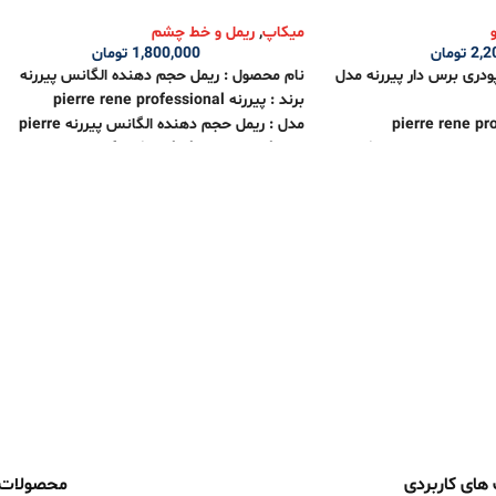
میکاپ
,
ریمل و خط چشم
2,2
تومان
1,800,000
تومان
پودری برس دار پیررنه مدل
نام محصول :
ریمل حجم دهنده الگانس پیررنه
برند : پیررنه pierre rene professional
مدل :
ریمل حجم دهنده الگانس پیررنه
pierre
برس دار
Pirerre Rene
rene professional Elegance Volume
Mascara
EYEBROW 
مناسب برای : خانم ها
سه
کشور تولید کننده : فرانسه
ویژگی ها :
حجم دهنده
فرمول کرمی منحصر به فرد
دارای ویتامین E
تقویت کننده مژه ها
برس سیلیکونی
شستشوی آسان
کردن ابرو
بدون چسبندگی
فاقد مواد سرطان زا
 ابروها
بدون تست حیوانی
های کاربردی
محصولات
ط ابرو
ماندگاری بالا