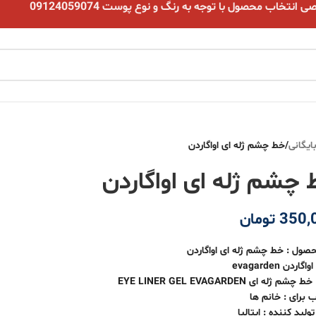
نتخاب محصول با توجه به رنگ و نوع پوست 09124059074
ایگانی
/
خط چشم ژله ای اواگاردن
چشم ژله ای اواگاردن
350,
تومان
حصول : خط چشم ژله ای اواگاردن
گاردن evagarden
م ژله ای EYE LINER GEL EVAGARDEN
 برای : خانم ها
ولید کننده : ایتالیا