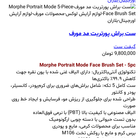
ست براش پورتریت مد مورف
گیفت ست
9,800,000
تومان
Morphe Portrait Mode Face Brush Set - 5pc
تکنولوژی آنتی‌باکتریال: دارای الیاف غنی شده با یون نقره جهت
کاهش ۹۹.۹٪ باکتری‌ها
ست کامل 5 تکه: شامل براش‌های ضروری برای کرم‌پودر، کانسیلر،
پودر و کانتور
طراحی شده برای جلوگیری از ریزش مو، فرسایش و ایجاد خط روی
صورت
الیاف مصنوعی با کیفیت بالا (PBT) با نرمی فوق‌العاده
بدون تست حیوانی با دسته چوبی ارگونومیک
مناسب برای محصولات کرمی، مایع و پودری
برس کرم و مایع با روکش تخت M106