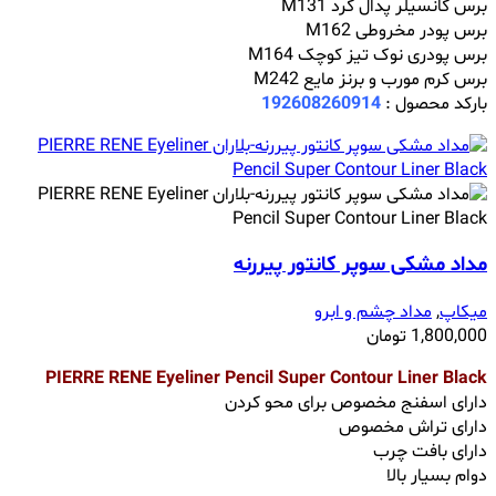
برس کانسیلر پدال گرد M131
برس پودر مخروطی M162
برس پودری نوک تیز کوچک M164
برس کرم مورب و برنز مایع M242
بارکد محصول :
192608260914
مداد مشکی سوپر کانتور پیررنه
میکاپ
,
مداد چشم و ابرو
1,800,000
تومان
PIERRE RENE Eyeliner Pencil Super Contour Liner Black
دارای اسفنج مخصوص برای محو کردن
دارای تراش مخصوص
دارای بافت چرب
دوام بسیار بالا