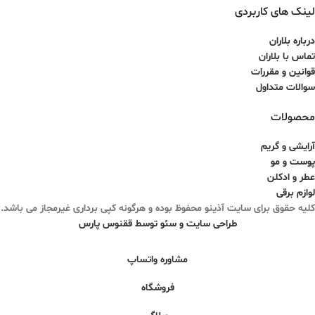
لینک های کاربردی
بارکد محصول :
5907510300987
درباره بلاران
تماس با بلاران
قوانین و مقررات
سوالات متداول
محصولات
آرایشی و گریم
پوست و مو
عطر و ادکلن
لوازم برقی
کلیه حقوق برای سایت آذینو محفوظ بوده و هرگونه کپی برداری غیرمجاز می باشد.
طراحی سایت و سئو توسط ققنوس پارس
مشاوره واتساپ
فروشگاه