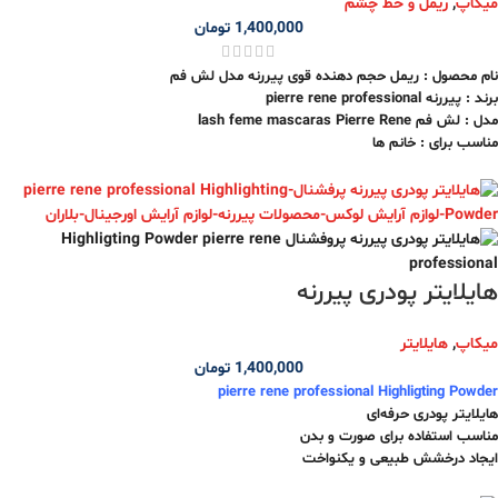
میکاپ
,
ریمل و خط چشم
پوشش یکنواخت
ماندگاری بالا
1,400,000
تومان
روغن جوجوبا
بدون تکه تکه شدن
روغن زیتون
قابل استفاده روی خط مژه
نام محصول : ریمل حجم دهنده قوی پیررنه مدل لش فم
شماره های موجود 3 و 5 و 6 و 10
برند : پیررنه pierre rene professional
مناسب چشم‌های حساس
مدل : لش فم lash feme mascaras Pierre Rene
مناسب انواع پوست
مناسب برای : خانم ها
کشور تولید کننده : فرانسه
مناسب آرایش روزمره
ویژگی ها :
مناسب هدیه
شستشوی آسان
بدون چسبندگی
کیفیت حرفه‌ای
فاقد مواد سرطان زا
بدون تست حیوانی
هایلایتر پودری پیررنه
حجم دهنده قوی
ماندگاری بالا
میکاپ
,
هایلایتر
1,400,000
تومان
pierre rene professional Highligting Powder
هایلایتر پودری حرفه‌ای
مناسب استفاده برای صورت و بدن
ایجاد درخشش طبیعی و یکنواخت
حاوی ذرات مرواریدی بازتاب‌دهنده نور