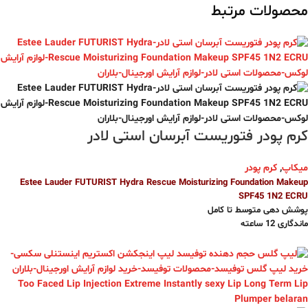
محصولات مرتبط
کرم پودر فتوریست آبرسان استی لادر
میکاپ
,
کرم پودر
Estee Lauder FUTURIST Hydra Rescue Moisturizing Foundation Makeup
SPF45 1N2 ECRU
پوشش دهی متوسط تا کامل
ماندگاری 12 ساعته
جلوه نهایی درخشان، طبیعی و بی‌نقص
دارای SPF 45 برای مقابله با اشعه‌های مضر آفتاب
دارای تکنولوژی مراقبتی: حاوی آب یونیزه ، پروبیوتیک و عصاره دانه چیا
ضد آکنه
حجم 35 میل
مناسب انواع پوست