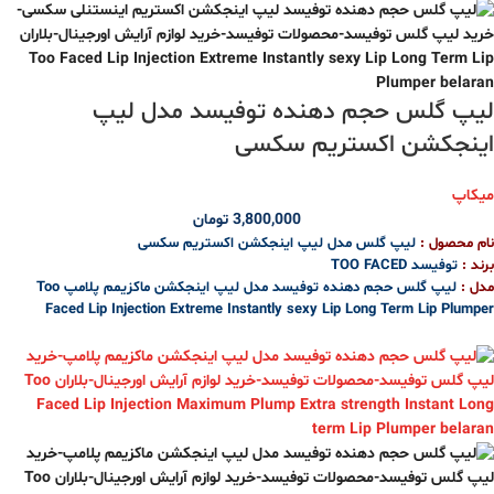
تست شده توسط متخصصین پوست و چشم
رنگ: 1N2 Ecru (مناسب برای پوستهای روشن با تناژ خنثی)
بارکد محصول :
887167466739
لیپ گلس حجم دهنده توفیسد مدل لیپ
اینجکشن اکستریم سکسی
میکاپ
3,800,000
تومان
نام محصول :
لیپ گلس مدل لیپ اینجکشن اکستریم سکسی
برند :
توفیسد TOO FACED
مدل :
لیپ گلس حجم دهنده توفیسد مدل لیپ اینجکشن ماکزیمم پلامپ Too
Faced Lip Injection Extreme Instantly sexy Lip Long Term Lip Plumper
ویژگی‌های محصول :
براق کننده و حجم دهنده قوی و فوری لب ها بلافاصله پس از استفاده
دارای ماندگاری طولانی مدت
پر کننده بافت لب
حاوی ترکیبی از آتلوکلاژن، کره های پرکننده دریایی، روغن های مغذی آووکادو و جوجوبا
و آنتی اکسیدان و ویتامین E
آبرسانی و تغذیه کننده لب
دارای رنگ هایی با نمای نهایی براق و درخشان