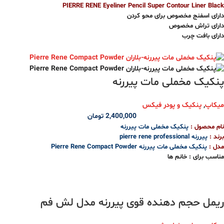
کمک به افزایش حجم لب و حفظ حالت آن با استفاده مداوم
PIERRE RENE Eyeliner Pencil Super Contour Liner Black
کمک به داشتن لب هایی حجیم و جذاب بدون نیاز به روش های تزریقی
دارای اسفنج مخصوص برای محو کردن
طراحی شده در رنگ های زیبا و متنوع
دارای تراش مخصوص
برق لب شماره یک در آمریکا
دارای بافت چرب
فاقد پارابن
دوام بسیار بالا
بدون تست حیوانی
مداد چشم اتوماتیک
ساخت آمریکا
حجم محصول : 2.8 g
دارای تراش داخلی
پنکیک مخملی مات پیررنه
تاریخ انقضا بعد از اولین استفاده از محصول : 12 ماه
بافت کرمی و نرم
بارکد محصول : 651986978441
میکاپ
,
پنکیک و پودر فیکس
خش یکنواخت روی پلک
2,400,000
تومان
بدون ایجاد کشیدگی روی پلک
نام محصول :
پنکیک مخملی مات پیررنه
عدم ریزش اطراف چشم
برند :
پیررنه pierre rene professional
مدل :
پنکیک مخملی مات پیررنه Pierre Rene Compact Powder
بدون پخش شدن
مناسب برای : خانم ها
جلوه حرفه ای
کشور تولید کننده : فرانسه
ویژگی ها :
فرمول وگان
دارای بافتی بسیار نرم و مخملی
بدون بوی آزاردهنده
بدون تست حیوانی
ریمل حجم دهنده قوی پیررنه مدل لش فم
حاوی مواد معدنی
رنگ دهی قوی
پوشانندگی بالا