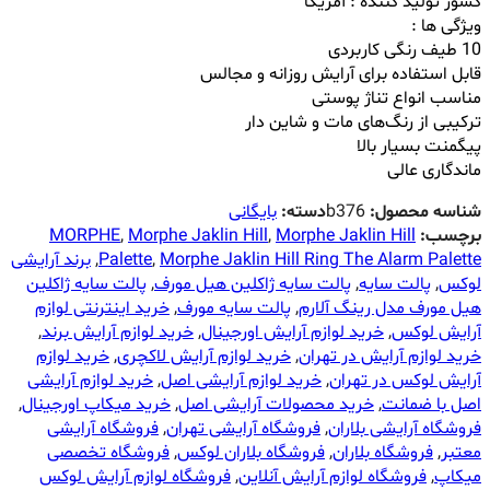
کشور تولید کننده : آمریکا
ویژگی ها :
10 طیف رنگی کاربردی
قابل استفاده برای آرایش روزانه و مجالس
مناسب انواع تناژ پوستی
ترکیبی از رنگ‌های مات و شاین دار
پیگمنت بسیار بالا
ماندگاری عالی
شناسه محصول:
b376
دسته:
بایگانی
برچسب:
Morphe Jaklin Hill
,
Morphe Jaklin Hill
,
MORPHE
Morphe Jaklin Hill Ring The Alarm Palette
,
Palette
,
برند آرایشی
لوکس
,
پالت سایه
,
پالت سایه ژاکلین هیل مورف
,
پالت سایه ژاکلین
هیل مورف مدل رینگ آلارم
,
پالت سایه مورف
,
خرید اینترنتی لوازم
آرایش لوکس
,
خرید لوازم آرایش اورجینال
,
خرید لوازم آرایش برند
,
خرید لوازم آرایش در تهران
,
خرید لوازم آرایش لاکچری
,
خرید لوازم
آرایش لوکس در تهران
,
خرید لوازم آرایشی اصل
,
خرید لوازم آرایشی
اصل با ضمانت
,
خرید محصولات آرایشی اصل
,
خرید میکاپ اورجینال
,
فروشگاه آرایشی بلاران
,
فروشگاه آرایشی تهران
,
فروشگاه آرایشی
معتبر
,
فروشگاه بلاران
,
فروشگاه بلاران لوکس
,
فروشگاه تخصصی
میکاپ
,
فروشگاه لوازم آرایش آنلاین
,
فروشگاه لوازم آرایش لوکس