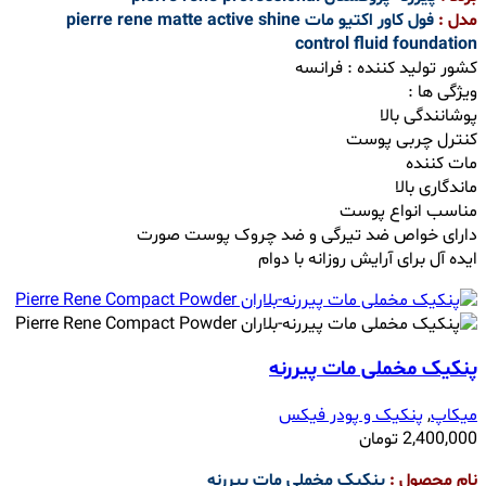
مدل :
فول کاور اکتیو مات pierre rene matte active shine
control fluid foundation
کشور تولید کننده : فرانسه
ویژگی ها :
پوشانندگی بالا
کنترل چربی پوست
مات کننده
ماندگاری بالا
مناسب انواع پوست
دارای خواص ضد تیرگی و ضد چروک پوست صورت
ایده آل برای آرایش روزانه با دوام
پنکیک مخملی مات پیررنه
میکاپ
,
پنکیک و پودر فیکس
2,400,000
تومان
نام محصول :
پنکیک مخملی مات پیررنه