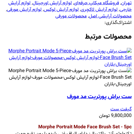
تهران
,
فروشگاه میکاپ حرفه‌ای
,
لوازم آرایش اورجینال
,
لوازم آرایش
خارجی
,
لوازم آرایش لاکچری
,
لوازم آرایش لوکس
,
لوازم آرایش مورفی
,
محصولات آرایشی اصل
,
محصولات مورفی
اشتراک‌گذاری:
محصولات مرتبط
ست براش پورتریت مد مورف
گیفت ست
9,800,000
تومان
Morphe Portrait Mode Face Brush Set - 5pc
تکنولوژی آنتی‌باکتریال: دارای الیاف غنی شده با یون نقره جهت