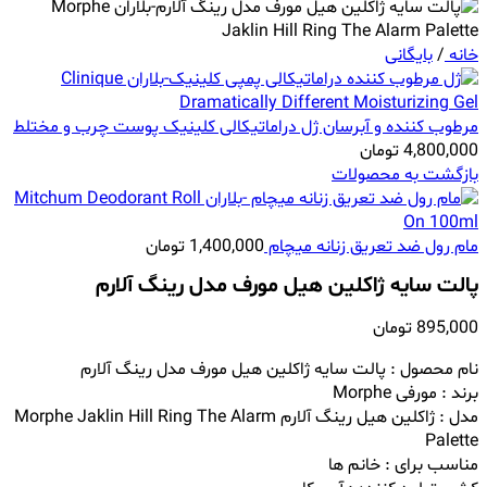
خانه
/
بایگانی
مرطوب کننده و آبرسان ژل دراماتیکالی کلینیک پوست چرب و مختلط
4,800,000
تومان
بازگشت به محصولات
مام رول ضد تعریق زنانه میچام
1,400,000
تومان
پالت سایه ژاکلین هیل مورف مدل رینگ آلارم
895,000
تومان
نام محصول : پالت سایه ژاکلین هیل مورف مدل رینگ آلارم
برند : مورفی Morphe
مدل : ژاکلین هیل رینگ آلارم
Morphe Jaklin Hill Ring The Alarm
Palette
مناسب برای : خانم ها