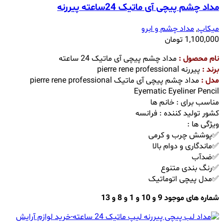
مداد چشم پیچی آی ماتیک 24ساعته پیررنه
میکاپ
,
مداد چشم و ابرو
1,100,000
تومان
نام محصول :
مداد چشم پیچی آی ماتیک 24 ساعته
برند :
پیررنه pierre rene professional
مدل :
مداد چشم پیچی آی ماتیک pierre rene professional
Eyematic Eyeliner Pencil
مناسب برای : خانم ها
کشور تولید کننده : فرانسه
ویژگی ها :
✅پوشش چرب و کرمی
✅ماندگاری و دوام بالا
✅ضدآب
✅رنگ بندی متنوع
✅مدل پیچی اتوماتیک
شماره های موجود 9 و 10 و 1 و 8 و 13