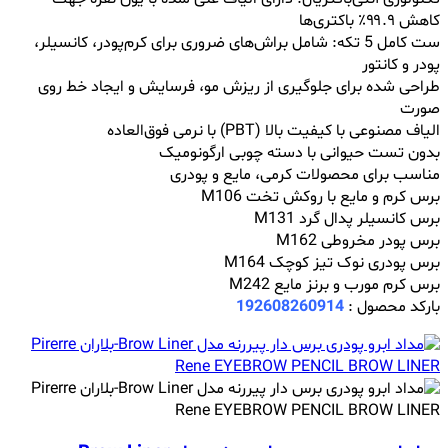
کاهش ۹۹.۹٪ باکتری‌ها
ست کامل 5 تکه: شامل براش‌های ضروری برای کرم‌پودر، کانسیلر،
پودر و کانتور
طراحی شده برای جلوگیری از ریزش مو، فرسایش و ایجاد خط روی
صورت
الیاف مصنوعی با کیفیت بالا (PBT) با نرمی فوق‌العاده
بدون تست حیوانی با دسته چوبی ارگونومیک
مناسب برای محصولات کرمی، مایع و پودری
برس کرم و مایع با روکش تخت M106
برس کانسیلر پدال گرد M131
برس پودر مخروطی M162
برس پودری نوک تیز کوچک M164
برس کرم مورب و برنز مایع M242
بارکد محصول :
192608260914