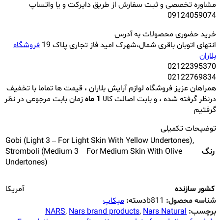
مشاوره تخصصی و ثبت سفارش از طریق دایرکت و یا واتساپ
09124059074
خرید حضوری محصولات به آدرس
انتهای اتوبان باقری شمال،شهرک امید فاز تجاری پلاک 19
فروشگاه
بلاران
02122395370
02122769834
همراهان عزیز فروشگاه لوازم آرایش بلاران ، قیمت ها تماما با تخفیف
درنظر گرفته شده ، و بابت اصالت کالا
1 ماه
زمان بابت مرجوعی در نظر
گرفتیم
توضیحات تکمیلی
Gobi (Light 3 – For Light Skin With Yellow Undertones)
,
رنگ
Stromboli (Medium 3 – For Medium Skin With Olive
Undertones)
کشور سازنده
آمریکا
شناسه محصول:
b811
دسته:
میکاپ
برچسب:
Nars Natural
,
Nars brand products
,
NARS