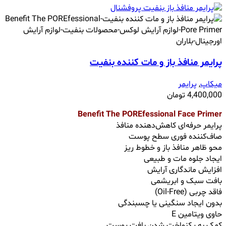
پرايمر منافذ باز و مات کننده بنفیت
میکاپ
,
پرایمر
4,400,000
تومان
Benefit The POREfessional Face Primer
پرایمر حرفه‌ای کاهش‌دهنده منافذ
صاف‌کننده فوری سطح پوست
محو ظاهر منافذ باز و خطوط ریز
ایجاد جلوه مات و طبیعی
افزایش ماندگاری آرایش
بافت سبک و ابریشمی
فاقد چربی (Oil-Free)
بدون ایجاد سنگینی یا چسبندگی
حاوی ویتامین E
کمک به یکنواخت شدن بافت پوست