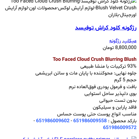
رژگونه کلود کراش توفیسد
میکاپ
,
رژگونه
8,800,000
تومان
Too Faced Cloud Crush Blurring Blush
93% ترکیبات با منشا طبیعی
جلوه نهایی: محوکننده با پایان مات و ساتن ابریشمی
حجم 5 گرم
بافت و فرمول پودری فوق‌العاده نرم
بوی دلپذیر ساحل استوایی
بدون تست حیوانی
فاقد پارابن و سیلیکون
مناسب انواع پوست حتی پوست حساس
بارکد محصول :
651986009558
-
651986009602
-
651986009572