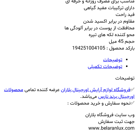
مناسب برای مصرف روزانه و حرفه ای
دارای ترکیبات مفید گیاهی
فید راحت
مقاوم در برابر اکسید شدن
محافظت از پوست در برابر آلودگی ها
محو کننده لکه های تیره
حجم 45 میل
بارکد محصول : 194251004105
توضیحات
توضیحات تکمیلی
توضیحات
✅
فروشگاه لوازم آرایش اورجینال بلاران
عرضه کننده تمامی
محصولات
اورجینال برند نارس
می‌باشد.
✅نحوه سفارش و خرید محصولات :
وب سایت فروشگاه بلاران
جهت ثبت سفارش
www.belaranlux.com