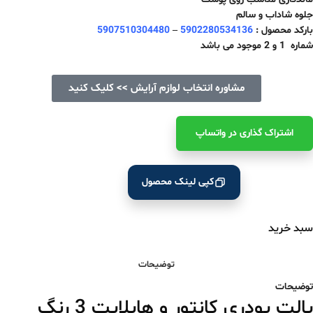
جلوه شاداب و سالم
بارکد محصول :
5902280534136
–
5907510304480
شماره 1 و 2 موجود می باشد
مشاوره انتخاب لوازم آرایش >> کلیک کنید
اشتراک ‌گذاری در واتساپ
کپی لینک محصول
سبد خرید
توضیحات
توضیحات
پالت پودری کانتور و هایلایت 3 رنگ