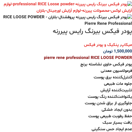
پودر فیکس بیرنگ رایس پیررنه
میکاپ
,
پنکیک و پودر فیکس
1,500,000
تومان
pierre rene professional RICE LOOSE POWDER
پودر فیکس حاوی نشاسته برنج
فرمولاسیون معدنی
کنترل‌کننده برق پوست
جلوه مات طبیعی
تثبیت‌کننده آرایش
یکنواخت‌کننده رنگ پوست
جلوگیری از براق شدن پوست
بدون ایجاد خشکی
حفظ رطوبت طبیعی پوست
بافت بسیار سبک
عدم ایجاد حس سنگینی