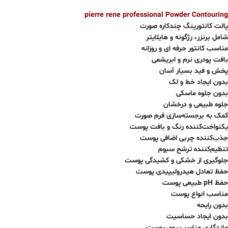
pierre rene professional Powder Contouring
پالت کانتورینگ چندکاره صورت
شامل برنزر، رژگونه و هایلایتر
مناسب کانتور حرفه ای و روزانه
بافت پودری نرم و ابریشمی
پخش و فید بسیار آسان
بدون ایجاد خط و لک
بدون جلوه ماسکی
جلوه طبیعی و درخشان
کمک به برجسته‌سازی فرم صورت
یکنواخت‌کننده رنگ و بافت پوست
جذب‌کننده چربی اضافی پوست
تنظیم‌کننده ترشح سبوم
جلوگیری از خشکی و کشیدگی پوست
حفظ تعادل هیدرولیپیدی پوست
حفظ pH طبیعی پوست
مناسب انواع پوست
بدون رایحه
بدون ایجاد حساسیت
ماندگاری مناسب روی پوست