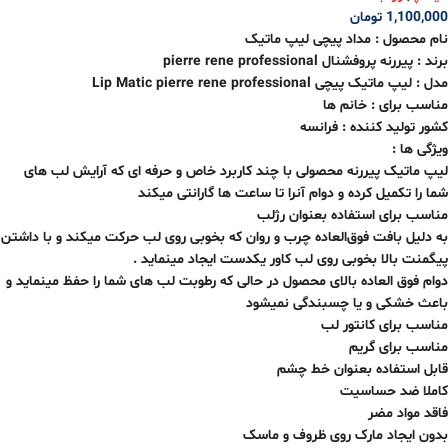
1,100,000
تومان
نام محصول : مداد پیچی لیپ ماتیک
برند : پیررنه پروفشنال pierre rene professional
مدل : لیپ ماتیک پیچی Lip Matic pierre rene professional
مناسب برای : خانم ها
کشور تولید کننده : فرانسه
ویژگی ها :
لیپ ماتیک پیررنه محصولی با چند کاربرد خاص و حرفه ای که آرایش لب های
شما را تکمیل کرده و دوام آنرا تا ساعت ها گارانتی میکند
مناسب برای استفاده بعنوان رژلب
به دلیل بافت فوق‌العاده چرب و روان که بخوبی روی لب حرکت میکند و با داشتن
پیگمنت بالا بخوبی روی لب کاور یکدست ایجاد مینماید .
دوام فوق العاده بالای محصول در حالی که رطوبت لب های شما را حفظ مینماید و
باعث خشکی و یا چسبندگی نمیشود
مناسب برای کانتور لب
مناسب برای گریم
قابل استفاده بعنوان خط چشم
کاملا ضد حساسیت
فاقد مواد مضر
بدون ایجاد مارک روی ظروف و ماسک