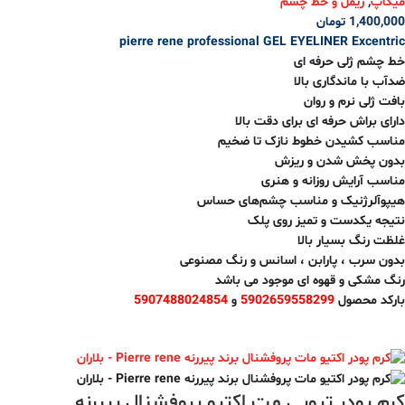
میکاپ
,
ریمل و خط چشم
1,400,000
تومان
pierre rene professional GEL EYELINER Excentric
خط چشم ژلی حرفه ای
ضدآب با ماندگاری بالا
بافت ژلی نرم و روان
دارای براش حرفه ای برای دقت بالا
مناسب کشیدن خطوط نازک تا ضخیم
بدون پخش شدن و ریزش
مناسب آرایش روزانه و هنری
هیپوآلرژنیک و مناسب چشم‌های حساس
نتیجه یکدست و تمیز روی پلک
غلظت رنگ بسیار بالا
بدون سرب ، پارابن ، اسانس و رنگ مصنوعی
رنگ مشکی و قهوه ای موجود می باشد
بارکد محصول
5902659558299
و
5907488024854
کرم پودر تیوپی مت اکتیو پروفشنال پیررنه