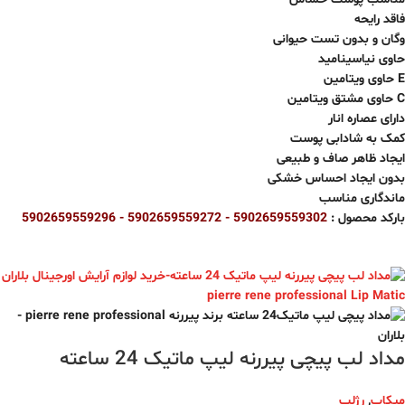
فاقد رایحه
وگان و بدون تست حیوانی
حاوی نیاسینامید
حاوی ویتامین E
حاوی مشتق ویتامین C
دارای عصاره انار
کمک به شادابی پوست
ایجاد ظاهر صاف و طبیعی
بدون ایجاد احساس خشکی
ماندگاری مناسب
بارکد محصول :
5902659559302 - 5902659559272 -
5902659559296
مداد لب پیچی پیررنه لیپ ماتیک 24 ساعته
میکاپ
,
رژلب