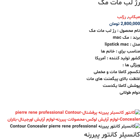
رژ لب مات مک
میکاپ
,
رژلب
2,800,000
تومان
نام محصول : رژ لب مات مک
برند : مک mac
مدل : lipstick mac
مناسب برای : خانم ها
کشور تولید کننده : آمریکا
ویژگی ها :
تکسچر کاملا مات و مخملی
غلظت بالای پیگمنت های مات
پوشش کاملا یکدست
دوام طولانی
کانسیلر کانتور پیررنه