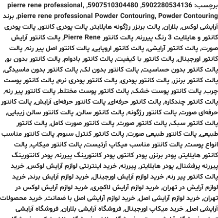
برچسب:
5902280534136
,
5907510304480
,
,
pierre rene professional
Powder Contouring
,
pierre rene professional Powder Contouring
,
برند
آرایشی لوکس
,
بلاران
,
پالت برنزر رژگونه هایلایتر
,
پالت پودری کانتور
,
پالت پودری
کانتور و هایلایت 3 رنگ پیررنه
,
پالت کانتور Pierre Rene
,
پالت کانتور آرایش
صورت
,
پالت کانتور آرایشی
,
پالت کانتور اروپایی
,
پالت کانتور اصل پیر رنه
,
پالت
کانتور اورجینال
,
پالت کانتور با کیفیت
,
پالت کانتور بادوام
,
پالت کانتور بدون بو
,
پالت کانتور بدون حساسیت
,
پالت کانتور بدون لک
,
پالت کانتور بدون ماسیدگی
,
پالت کانتور برنزر
,
پالت کانتور پودری
,
پالت کانتور پودری نرم
,
پالت کانتور پوست
چرب
,
پالت کانتور پوست خشک
,
پالت کانتور پوست مختلط
,
پالت کانتور پیر رنه
,
پالت کانتور چندکاره
,
پالت کانتور حرفه‌ای
,
پالت کانتور حرفه‌ای آرایش
,
پالت کانتور
حرفه‌ای صورت
,
پالت کانتور رژگونه
,
پالت کانتور سالن
,
پالت کانتور سالن زیبایی
,
پالت کانتور سبک
,
پالت کانتور صورت
,
پالت کانتور صورت کامل
,
پالت کانتور
طبیعی
,
پالت کانتور طبیعی صورت
,
پالت کانتور کنترل سبوم
,
پالت کانتور مناسب
انواع پوست
,
پالت کانتور مناسب میکاپ آرتیست
,
پالت کانتور میکاپ
,
پالت
کانتور هایلایتر
,
پودر برنزر
,
پودر کانتور
,
پودر کانتورینگ‌ پیررنه
,
پودر کانتورینگ‌
پیررنه پرفشنال
,
پودر هایلایتر
,
پیررنه
,
خرید اینترنتی لوازم آرایش لوکس
,
خرید
پالت کانتور پیر رنه
,
خرید لوازم آرایش اورجینال
,
خرید لوازم آرایش برند
,
خرید
لوازم آرایش در تهران
,
خرید لوازم آرایش لاکچری
,
خرید لوازم آرایش لوکس در
تهران
,
خرید لوازم آرایشی اصل
,
خرید لوازم آرایشی اصل با ضمانت
,
خرید محصولات
آرایشی اصل
,
خرید میکاپ اورجینال
,
فروشگاه آرایشی بلاران
,
فروشگاه آرایشی