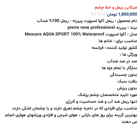
میکاپ
,
ریمل و خط چشم
1,800,000
تومان
نام محصول : ریمل آکوا اسپورت پیررنه - ریمل 100% ضدآب
برند : پیررنه pierre rene professional
مدل : آکوا اسپورت Mascara AQUA SPORT 100% Waterproof
مناسب برای : خانم ها
کشور تولید کننده : فرانسه
ویژگی ها :
صد در صد ضدآب
سازگار با تمام مژه ها
بدون چسبندگی
بافت سبک
بدون ریزش
مورد تایید متخصصان چشم پزشک
تنها ریمل ضد آب و ضد حساسیت و آلرژی
مناسب برای افرادی که در ناحیه چشم تعرق دارند و یا چشمان اشکی دارند
بهترین گزینه برای روز های بارانی ، هوای شرجی و افرادی ورزشهای هوازی انجام
می دهند