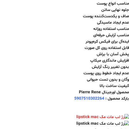
مناسب انواع پوست
جلوه نهایی ساتن
صاف و یکدست‌کننده پوست
عدم ایجاد ماسیدگی
مناسب استفاده روزانه
مناسب آرایش حرفه‌ای
ایده‌آل برای فیکس کرم‌پودر
قابل استفاده روی کل صورت
پخش آسان با براش
افزایش ماندگاری میکاپ
بدون تغییر رنگ آرایش
عدم ایجاد خطوط روی پوست
وگان و بدون تست حیوانی
کیفیت ساخت بالا
محصول اورجینال Pierre Rene
بارکد محصول :
5907510302264