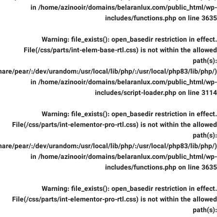
in
/home/azinooir/domains/belaranlux.com/public_html/wp-
includes/functions.php
on line
3635
Warning
: file_exists(): open_basedir restriction in effect.
File(/css/parts/int-elem-base-rtl.css) is not within the allowed
path(s):
are/pear/:/dev/urandom:/usr/local/lib/php/:/usr/local/php83/lib/php/)
in
/home/azinooir/domains/belaranlux.com/public_html/wp-
includes/script-loader.php
on line
3114
Warning
: file_exists(): open_basedir restriction in effect.
File(/css/parts/int-elementor-pro-rtl.css) is not within the allowed
path(s):
are/pear/:/dev/urandom:/usr/local/lib/php/:/usr/local/php83/lib/php/)
in
/home/azinooir/domains/belaranlux.com/public_html/wp-
includes/functions.php
on line
3635
Warning
: file_exists(): open_basedir restriction in effect.
File(/css/parts/int-elementor-pro-rtl.css) is not within the allowed
path(s):