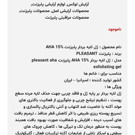
آرایش لوکس
,
لوازم آرایشی پلیزنت
,
محصولات آرایشی اصل
,
محصولات پلیزنت
,
محصولات مراقبتی پلیزنت
ناموجود
نام محصول :
ژل لایه بردار پلیزنت AHA 15%
برند :
پلیزنت PLEASANT
مدل :
ژل لایه بردار AHA 15% پلیزنت
pleasant aha
exfoliating gel
مناسب برای : خانم ها
کشور تولید کننده : اسپانیا – ایران
ویژگی ها :
ژل لایه بردار بر پایه ژل و فاقد چربی جهت حذف لایه مرده سطح
پوست ، تنظیم ترشح چربی و جلوگیری از فعالیت باکتری های
مولد آکنه با خاصیت ضد التهاب و آنتی باکتریال پاکسازی و
تسریع پوسته ریزی طبیعی با اثر کاهش قطر منافذ ، ترمیم بافت
های آسیب دیده ، افزایش و شفافیت صورت بهبود بافت همبند
پوست به منظور درمان لک و تیرگی ها ، کاهش چروک های
سطحی و اسکار ناشی از ضایعات آکنه ترکیبات فعال : گلیکولیک