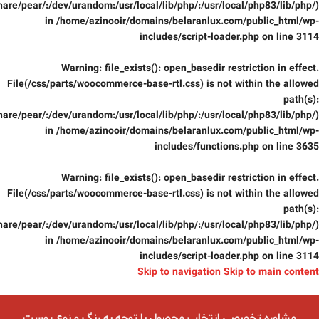
are/pear/:/dev/urandom:/usr/local/lib/php/:/usr/local/php83/lib/php/)
in
/home/azinooir/domains/belaranlux.com/public_html/wp-
includes/script-loader.php
on line
3114
Warning
: file_exists(): open_basedir restriction in effect.
File(/css/parts/woocommerce-base-rtl.css) is not within the allowed
path(s):
are/pear/:/dev/urandom:/usr/local/lib/php/:/usr/local/php83/lib/php/)
in
/home/azinooir/domains/belaranlux.com/public_html/wp-
includes/functions.php
on line
3635
Warning
: file_exists(): open_basedir restriction in effect.
File(/css/parts/woocommerce-base-rtl.css) is not within the allowed
path(s):
are/pear/:/dev/urandom:/usr/local/lib/php/:/usr/local/php83/lib/php/)
in
/home/azinooir/domains/belaranlux.com/public_html/wp-
includes/script-loader.php
on line
3114
Skip to navigation
Skip to main content
مشاوره تخصصی انتخاب محصول با توجه به رنگ و نوع پوست