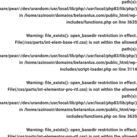
path(s):
are/pear/:/dev/urandom:/usr/local/lib/php/:/usr/local/php83/lib/php/)
in
/home/azinooir/domains/belaranlux.com/public_html/wp-
includes/functions.php
on line
3635
Warning
: file_exists(): open_basedir restriction in effect.
File(/css/parts/int-elem-base-rtl.css) is not within the allowed
path(s):
are/pear/:/dev/urandom:/usr/local/lib/php/:/usr/local/php83/lib/php/)
in
/home/azinooir/domains/belaranlux.com/public_html/wp-
includes/script-loader.php
on line
3114
Warning
: file_exists(): open_basedir restriction in effect.
File(/css/parts/int-elementor-pro-rtl.css) is not within the allowed
path(s):
are/pear/:/dev/urandom:/usr/local/lib/php/:/usr/local/php83/lib/php/)
in
/home/azinooir/domains/belaranlux.com/public_html/wp-
includes/functions.php
on line
3635
Warning
: file_exists(): open_basedir restriction in effect.
File(/css/parts/int-elementor-pro-rtl.css) is not within the allowed