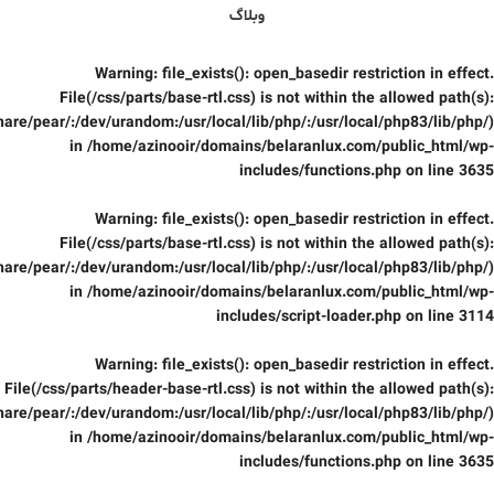
وبلاگ
Warning
: file_exists(): open_basedir restriction in effect.
File(/css/parts/base-rtl.css) is not within the allowed path(s):
are/pear/:/dev/urandom:/usr/local/lib/php/:/usr/local/php83/lib/php/)
in
/home/azinooir/domains/belaranlux.com/public_html/wp-
includes/functions.php
on line
3635
Warning
: file_exists(): open_basedir restriction in effect.
File(/css/parts/base-rtl.css) is not within the allowed path(s):
are/pear/:/dev/urandom:/usr/local/lib/php/:/usr/local/php83/lib/php/)
in
/home/azinooir/domains/belaranlux.com/public_html/wp-
includes/script-loader.php
on line
3114
Warning
: file_exists(): open_basedir restriction in effect.
File(/css/parts/header-base-rtl.css) is not within the allowed path(s):
are/pear/:/dev/urandom:/usr/local/lib/php/:/usr/local/php83/lib/php/)
in
/home/azinooir/domains/belaranlux.com/public_html/wp-
includes/functions.php
on line
3635