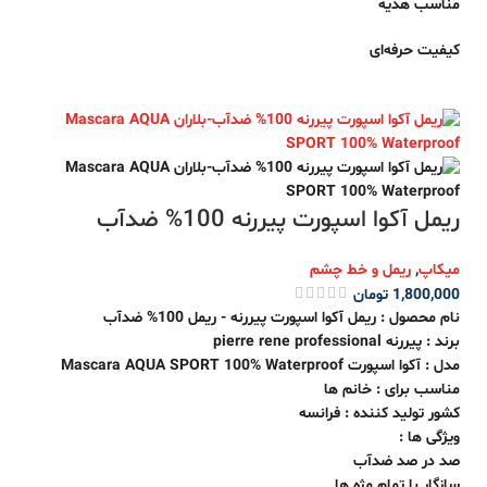
مناسب هدیه
کیفیت حرفه‌ای
ریمل آکوا اسپورت پیررنه 100% ضدآب
میکاپ
,
ریمل و خط چشم
1,800,000
تومان
نام محصول : ریمل آکوا اسپورت پیررنه - ریمل 100% ضدآب
برند : پیررنه pierre rene professional
مدل : آکوا اسپورت Mascara AQUA SPORT 100% Waterproof
مناسب برای : خانم ها
کشور تولید کننده : فرانسه
ویژگی ها :
صد در صد ضدآب
سازگار با تمام مژه ها