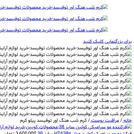
برای بزرگنمایی کلیک کنید
خانه
/
مراقبت پوست
/
کرم شب هنگ اور توفیسد پیلو کرم
فرکننده مو سرامیک کوئین مدل HT638n سایز 38
3,600,000
تومان