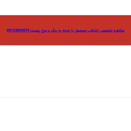
مشاوره تخصصی انتخاب محصول با توجه به رنگ و نوع پوست 09124059074