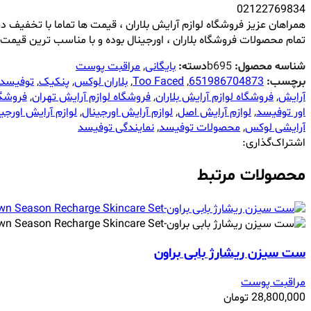
02122769834
همراهان عزیز فروشگاه لوازم آرایش بلاران ، قیمت ها تماما با تخفیف در
تمام محصولات فروشگاه بلاران ، اورجینال بوده و با مناسب ترین قیمت 
شناسه محصول:
b695
دسته:
بایگانی
,
مراقبت پوست
برچسب:
651986704873
,
Too Faced
,
بلاران لوکس
,
پنکیک
,
توفیسد
آرایش
,
فروشگاه لوازم آرایش بلاران
,
فروشگاه لوازم آرایش تهران
,
فروشگا
اور توفیسد
,
لوازم آرایش اصل
,
لوازم آرایش اورجینال
,
لوازم آرایش اورجین
آرایشی لوکس
,
محصولات توفیسد
,
نمایندگی توفیسد
اشتراک‌گذاری:
محصولات مرتبط
ست سیزن ریشارژ بابی براون
مراقبت پوست
28,800,000
تومان