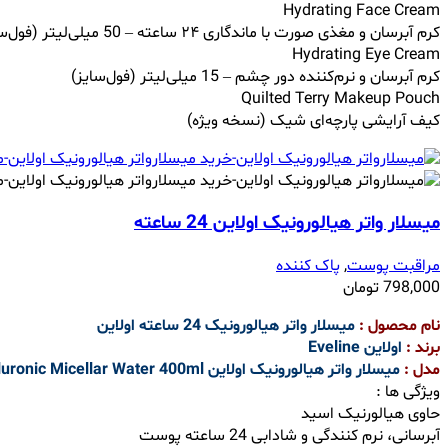
Hydrating Face Cream
کرم آبرسان و مغذی صورت با ماندگاری ۲۴ ساعته – 50 میلی‌لیتر (فول‌سایز)
Hydrating Eye Cream
کرم آبرسان و نرم‌کننده دور چشم – 15 میلی‌لیتر (فول‌سایز)
Quilted Terry Makeup Pouch
کیف آرایشی پارچه‌ای شیک (نسخه ویژه)
میسلار واتر هیالورونیک اولاین 24 ساعته
مراقبت پوست
,
پاک کننده
798,000
تومان
نام محصول :
میسلار واتر هیالورونیک 24 ساعته اولاین
برند :
اولاین Eveline
مدل :
میسلار واتر هیالورونیک اولاین Eveline Facemed 3 in1 Hyalluronic Micellar Water 400ml
ویژگی ها :
حاوی هیالورنیک اسید
آبرسانی، نرم کنندگی و شادابی 24 ساعته پوست