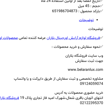
✅تاریخ انقضا بعد از اولین استفاده 24 ماه
✅حجم : 45 میل
✅بارکد محصول : 651986704873
توضیحات
توضیحات
✅
فروشگاه لوازم آرایش اورجینال بلاران
عرضه کننده تمامی
محصولات اور
✅نحوه سفارش و خرید محصولات :
وب سایت فروشگاه بلاران
جهت ثبت سفارش
www.belaranlux.com
مشاوره تخصصی و ثبت سفارش از طریق دایرکت و یا واتساپ
09124059074
خرید حضوری محصولات به آدرس
انتهای اتوبان باقری شمال،شهرک امید فاز تجاری پلاک 19
فروشگاه بلارا
02122395370