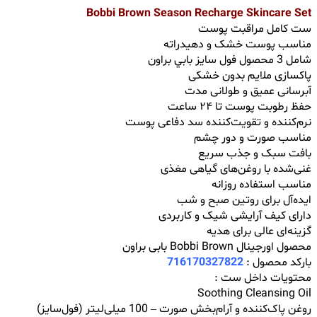
Bobbi Brown Season Recharge Skincare Set
ست کامل مراقبت پوست
مناسب پوست خشک و دهیدراته
شامل 3 محصول فول ‌سایز بابي براون
پاکسازی ملایم بدون خشکی
آبرسانی عمیق و طولانی مدت
حفظ رطوبت پوست تا ۲۴ ساعت
نرم‌کننده و تقویت‌کننده سد دفاعی پوست
مناسب صورت و دور چشم
بافت سبک و جذب سریع
غنی‌شده با روغن‌های گیاهی مغذی
مناسب استفاده روزانه
ایده‌آل برای روتین صبح و شب
دارای کیف آرایشی شیک و کاربردی
گزینه‌ای عالی برای هدیه
محصول اورجینال Bobbi Brown بابی براون
بارکد محصول :
716170327822
محتویات داخل ست :
Soothing Cleansing Oil
روغن پاک‌کننده و آرام‌بخش صورت – 100 میلی‌لیتر (فول‌سایز)