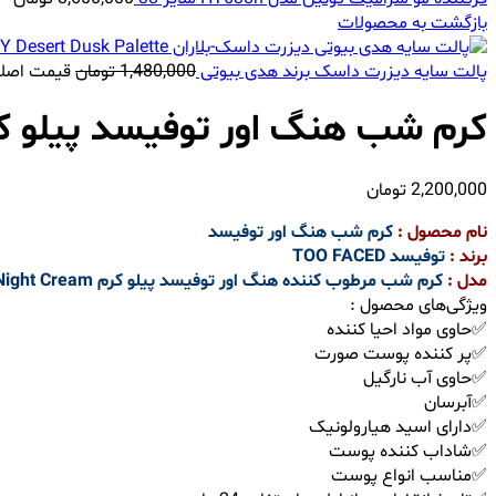
بازگشت به محصولات
پالت سایه دیزرت داسک برند هدی بیوتی
1,480,000
تومان
قیمت اصلی 1,480,000 تومان
کرم شب هنگ اور توفیسد پیلو ک
2,200,000
تومان
نام محصول :
کرم شب هنگ اور توفیسد
برند :
توفیسد TOO FACED
مدل :
کرم شب مرطوب کننده هنگ اور توفیسد پیلو کرم Too Faced Hangover Pillow Cream Ultra Nourishing Night Cream
ویژگی‌های محصول :
✅حاوی مواد احیا کننده
✅پر کننده پوست صورت
✅حاوی آب نارگیل
✅آبرسان
✅دارای اسید هیارولونیک
✅شاداب کننده پوست
✅مناسب انواع پوست