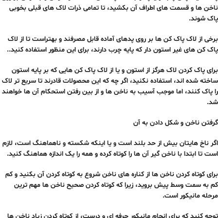
ناخن ها و قسمت های اطراف آن بکشید، تا تمامی ذرات لاک های قبلی بخوبی
پاک شوند.
برخی از لاک پاک کن ها بر روی پدهای آماده قابل مصرفند و بهتراست تا از لاک
پاک کن های غیر استون دار که پایه چرب دارند، برای این منظور استفاده کنید..
برای پاک کردن لاک هرگز از استون و یا از لاک پاک کن هایی که بر پایه استون
ساخته شده اند، استفاده نکنید، اگر چه که این محصولات قادرند تا سریع تر لاک
را پاک کنند، اما موجب آسیب به ناخن ها و از بین رفتن استحکام آن ها خواهند
شد.
گرفتن ناخن و شکل دادن به آن
اگر ناخ هایتان بیش از حد بلند است و یا اینکه شکسته و ناهماهنگ است، لازم
است تا ابتدا با ناخن گیر آن ها را کوتاه کرده و همه را یک اندازه هماهنگ کنید.
برای کوتاه کردن ناخن ها از کناره های ناخن شروع به کوتاه کردن آن بکنید و کم
کم به سمت وسط پیش بروید، زیرا که کوتاه کردن صحیح ناخن ها مهم ترین
مرحله مانیکور است.
توجه کنید که برای انجام مانیکور حرفه ای و درست، از کوتاه کردن زیاد ناخن ها