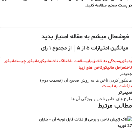
در پست بعدی مطالعه کنید.
خوشحال میشم به مقاله امتیاز بدید
میانگین امتیازات
۵
از ۵
از مجموع
۱
رای
پدیکور
رسیدگی به ناخن
زیبایی
سلامت ناخن
لاک ناخن
مانیکور
مانیکور چیست
مانیکور
ناخن
مراحل مانیکور
ناخن های زیبا
جدیدتر
مانیکور کردن ناخن ها به روش صحیح آن (قسمت دوم)
بازگشت به لیست
قدیمی‌تر
طرح های خاص ناخن و ویژگی آن ها
مطالب مرتبط
27
فوریه