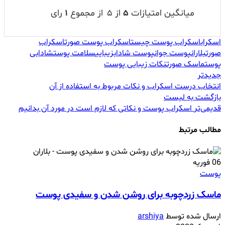
میانگین امتیازات
۵
از ۵
از مجموع
۱
رای
اسکراب
اسکراب پوست چیست
اسکراب پوست صورت
اسکراب
صورت
بلاران
پوست جوان
پوست شاداب
زیبایی
سلامت پوست
شادابی
پوست
ماسک صورت
نکات زیبایی پوست
جدیدتر
انتخاب درست اسکراب و نکات مربوط به استفاده از آن
بازگشت به لیست
قدیمی‌تر
اسکراب پوست و نکاتی که لازم است در مورد آن بدانیم
مطالب مرتبط
06
فوریه
پوست
ماسک زردچوبه برای روشن شدن و سفیدی پوست
ارسال شده توسط
arshiya