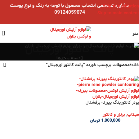
مشاوره تخصصی انتخاب محصول با توجه به رنگ و نوع پوست
Skip to navigation
09124059074
Skip to main content
منو
پالت کانتور اورجینال
دسته بندی‌ها
خانه
/
محصولات برچسب خورده “پالت کانتور اورجینال”
پودر کانتورینگ‌ پیررنه پرفشنال
میکاپ
,
برنزر و کانتور
1,800,000
تومان