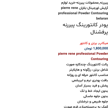
پودر کانتورینگ‌ پیررنه
پرفشنال
میکاپ
,
برنزر و کانتور
1,800,000
تومان
pierre rene professional Powder
Contouring
پالت کانتورینگ چندکاره صورت
شامل برنزر، رژگونه و هایلایتر
مناسب کانتور حرفه ای و روزانه
بافت پودری نرم و ابریشمی
پخش و فید بسیار آسان
بدون ایجاد خط و لک
بدون جلوه ماسکی
جلوه طبیعی و درخشان
کمک به برجسته‌سازی فرم صورت