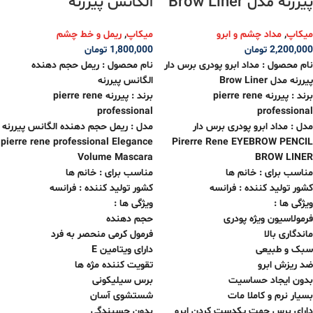
پیررنه مدل Brow Liner
الگانس پیررنه
میکاپ
,
مداد چشم و ابرو
میکاپ
,
ریمل و خط چشم
2,200,000
تومان
1,800,000
تومان
نام محصول : مداد ابرو پودری برس دار
نام محصول :
ریمل حجم دهنده
پیررنه مدل Brow Liner
الگانس پیررنه
برند : پیررنه pierre rene
برند : پیررنه pierre rene
professional
professional
مدل : مداد ابرو پودری برس دار
مدل :
ریمل حجم دهنده الگانس پیررنه
pierre rene professional Elegance
Pirerre Rene EYEBROW PENCIL
Volume Mascara
BROW LINER
مناسب برای : خانم ها
مناسب برای : خانم ها
کشور تولید کننده : فرانسه
کشور تولید کننده : فرانسه
ویژگی ها :
ویژگی ها :
فرمولاسیون ویژه پودری
حجم دهنده
ماندگاری بالا
فرمول کرمی منحصر به فرد
سبک و طبیعی
دارای ویتامین E
ضد ریزش ابرو
تقویت کننده مژه ها
بدون ایجاد حساسیت
برس سیلیکونی
بسیار نرم و‌ کاملا مات
شستشوی آسان
دارای برس جهت یکدست کردن ابرو
بدون چسبندگی