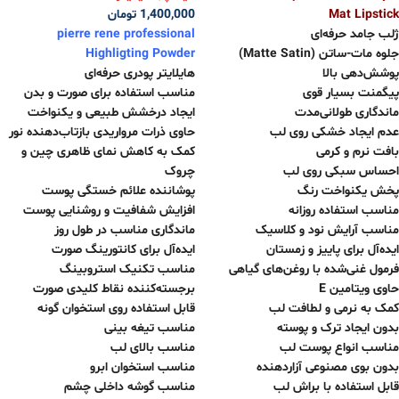
Mat Lipstick
1,400,000
تومان
ژلب جامد حرفه‌ای
pierre rene professional
جلوه مات-ساتن (Matte Satin)
Highligting Powder
پوشش‌دهی بالا
هایلایتر پودری حرفه‌ای
پیگمنت بسیار قوی
مناسب استفاده برای صورت و بدن
ماندگاری طولانی‌مدت
ایجاد درخشش طبیعی و یکنواخت
عدم ایجاد خشکی روی لب
حاوی ذرات مرواریدی بازتاب‌دهنده نور
بافت نرم و کرمی
کمک به کاهش نمای ظاهری چین و
احساس سبکی روی لب
چروک
پخش یکنواخت رنگ
پوشاننده علائم خستگی پوست
مناسب استفاده روزانه
افزایش شفافیت و روشنایی پوست
مناسب آرایش نود و کلاسیک
ماندگاری مناسب در طول روز
ایده‌آل برای پاییز و زمستان
ایده‌آل برای کانتورینگ صورت
فرمول غنی‌شده با روغن‌های گیاهی
مناسب تکنیک استروبینگ
حاوی ویتامین E
برجسته‌کننده نقاط کلیدی صورت
کمک به نرمی و لطافت لب
قابل استفاده روی استخوان گونه
بدون ایجاد ترک و پوسته
مناسب تیغه بینی
مناسب انواع پوست لب
مناسب بالای لب
بدون بوی مصنوعی آزاردهنده
مناسب استخوان ابرو
قابل استفاده با براش لب
مناسب گوشه داخلی چشم