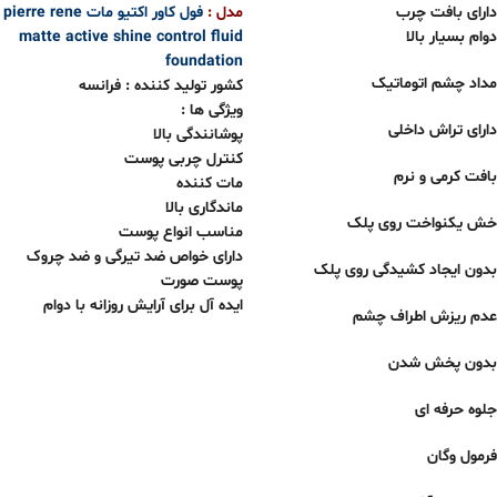
دارای بافت چرب
مدل :
فول کاور اکتیو مات pierre rene
دوام بسیار بالا
matte active shine control fluid
foundation
مداد چشم اتوماتیک
کشور تولید کننده : فرانسه
ویژگی ها :
دارای تراش داخلی
پوشانندگی بالا
کنترل چربی پوست
بافت کرمی و نرم
مات کننده
ماندگاری بالا
خش یکنواخت روی پلک
مناسب انواع پوست
دارای خواص ضد تیرگی و ضد چروک
بدون ایجاد کشیدگی روی پلک
پوست صورت
ایده آل برای آرایش روزانه با دوام
عدم ریزش اطراف چشم
بدون پخش شدن
جلوه حرفه ای
فرمول وگان