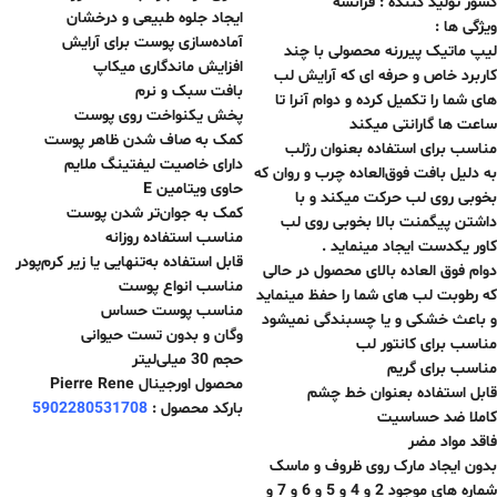
کشور تولید کننده : فرانسه
ایجاد جلوه طبیعی و درخشان
ویژگی ها :
آماده‌سازی پوست برای آرایش
لیپ ماتیک پیررنه محصولی با چند
افزایش ماندگاری میکاپ
کاربرد خاص و حرفه ای که آرایش لب
بافت سبک و نرم
های شما را تکمیل کرده و دوام آنرا تا
پخش یکنواخت روی پوست
ساعت ها گارانتی میکند
کمک به صاف شدن ظاهر پوست
مناسب برای استفاده بعنوان رژلب
دارای خاصیت لیفتینگ ملایم
به دلیل بافت فوق‌العاده چرب و روان که
حاوی ویتامین E
بخوبی روی لب حرکت میکند و با
کمک به جوان‌تر شدن پوست
داشتن پیگمنت بالا بخوبی روی لب
مناسب استفاده روزانه
کاور یکدست ایجاد مینماید .
قابل استفاده به‌تنهایی یا زیر کرم‌پودر
دوام فوق العاده بالای محصول در حالی
مناسب انواع پوست
که رطوبت لب های شما را حفظ مینماید
مناسب پوست حساس
و باعث خشکی و یا چسبندگی نمیشود
وگان و بدون تست حیوانی
مناسب برای کانتور لب
حجم 30 میلی‌لیتر
مناسب برای گریم
محصول اورجینال Pierre Rene
قابل استفاده بعنوان خط چشم
بارکد محصول :
5902280531708
کاملا ضد حساسیت
فاقد مواد مضر
بدون ایجاد مارک روی ظروف و ماسک
شماره های موجود 2 و 4 و 5 و 6 و 7 و