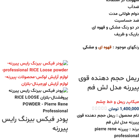
سهولت در استفاده
ضدآب
دوام طولانی مدت
ضد حساسیت
در دو رنگ مشکی و قهوه ای
باریک و ظریف
رنگهای موجود :
قهوه
ای
و
مشکی
ریمل حجم دهنده قوی
پیررنه مدل لش فم
میکاپ
,
ریمل و خط چشم
1,400,000
تومان
نام محصول : ریمل حجم دهنده قوی
پودر فیکس بیرنگ رایس
پیررنه مدل لش فم
پیررنه
برند : پیررنه pierre rene
professional