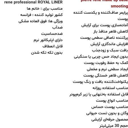
pierre rene make up base
rene professional ROYAL LINER
smooting
مناسب برای : خانم ها
پرایمر صاف‌کننده و یکدست کننده
کشور تولید کننده : فرانسه
پوست
ویژگی ها: فوق العاده مشکی
آماده‌سازی پوست برای آرایش
ضدآب
کاهش ظاهر منافذ باز
ضدحساسیت
پرکننده ناصافی‌ سطحی پوست
دارای اپلیکاتور نرم
افزایش ماندگاری آرایش
قابل انعطاف
بافت سبک و زودجذب
بدون تکه تکه شدن
بدون ایجاد حس چربی یا سنگینی
کمک به حفظ رطوبت پوست
ایجاد سطحی نرم و مخملی
کاهش ظاهر خستگی پوست
یکنواخت‌کننده بافت و رنگ پوست
مناسب استفاده روزانه
قابل استفاده به‌تنهایی یا زیر کرم‌پودر
مناسب انواع پوست
مناسب پوست حساس
وگان و بدون تست حیوانی
محصول حرفه‌ای آرایشی
حجم 30 میلی‌لیتر