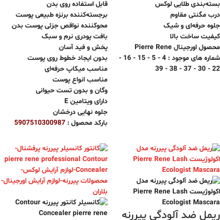
بسته‌بندی طلایی لوکس
قابل استفاده روی بدن
درب مگنتی مقاوم
برجسته‌کننده برنزه طبیعی پوست
جلوه حرفه‌ای و شیک
محوکننده نواقص جزئی پوست بدن
کیفیت ساخت بالا
بافت پودری نرم و سبک
محصول اورجینال Pierre Rene
پخش و فید آسان
شماره های موجود : 4 - 5 - 15 - 16 -
بدون ایجاد خطوط روی پوست
22 - 30 - 37 - 38 - 39
مناسب میکاپ حرفه‌ای
مناسب انواع پوست
وگان و بدون تست حیوانی
دارای ویتامین E
جلوه نهایی درخشان
بارکد محصول :
5907510300987
ریمل ضد آلودگی پیررنه