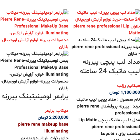
مداد لب پیچی پیررنه
لیپ ماتیک 24 ساعته
میکاپ
,
رژلب
1,100,000
تومان
پرایمر لومینیتینگ پیررنه
نام محصول : مداد پیچی لیپ ماتیک
برند : پیررنه پروفشنال pierre rene
میکاپ
,
پرایمر
professional
2,200,000
تومان
مدل : لیپ ماتیک پیچی Lip Matic
pierre rene makeup base
pierre rene professional
illuminating
مناسب برای : خانم ها
حاوی ذرات بازتاب‌دهنده نور