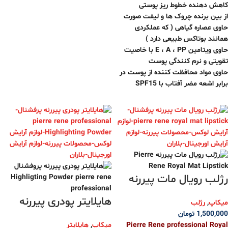
کاهش دهنده خطوط ریز پوستی
از بین برنده چروک ها و لیفت صورت
حاوی عصاره گیاهی ( که عملکردی
همانند بوتاکس طبیعی دارد )
حاوی ویتامین E ، A ، PP با خاصیت
تقویتی و نرم کنندگی پوست
حاوی مواد محافظت کننده از پوست در
برابر اشعه مضر آفتاب با SPF15
رژلب رویال مات پیررنه
هایلایتر پودری پیررنه
میکاپ
,
رژلب
1,500,000
تومان
Pierre Rene professional Royal
میکاپ
,
هایلایتر