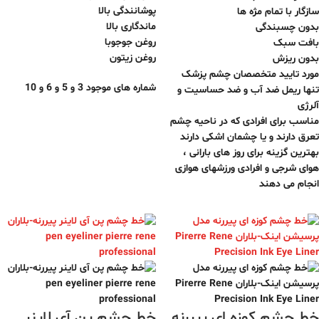
پوشانندگی بالا
سازگار با تمام مژه ها
ماندگاری بالا
بدون چسبندگی
روغن جوجوبا
بافت سبک
روغن زیتون
بدون ریزش
مورد تایید متخصصان چشم پزشک
شماره های موجود 3 و 5 و 6 و 10
تنها ریمل ضد آب و ضد حساسیت و
آلرژی
مناسب برای افرادی که در ناحیه چشم
تعرق دارند و یا چشمان اشکی دارند
بهترین گزینه برای روز های بارانی ،
هوای شرجی و افرادی ورزشهای هوازی
انجام می دهند
خط چشم کوزه ای پیررنه
خط چشم پن آی لاینر