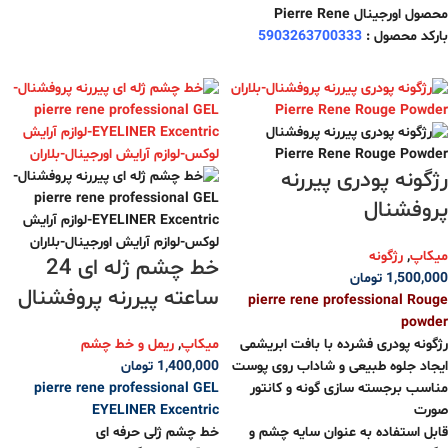
محصول اورجینال Pierre Rene
بارکد محصول :
5903263700333
رژگونه پودری پیررنه
پروفشنال
میکاپ
,
رژگونه
خط چشم ژله ای 24
1,500,000
تومان
ساعته پیررنه پروفشنال
pierre rene professional Rouge
powder
رژگونه پودری فشرده با بافت ابریشمی
میکاپ
,
ریمل و خط چشم
ایجاد جلوه‌ طبیعی و شاداب روی پوست
1,400,000
تومان
مناسب برجسته سازی گونه و کانتور
pierre rene professional GEL
صورت
EYELINER Excentric
قابل استفاده به عنوان سایه چشم و
خط چشم ژلی حرفه ای