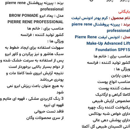
برند : پیررنه پروفشنال pierre rene
professional
بایگانی
مدل : پماد ابرو BROW POMADE
نام محصول :
کرم پودر ادونس لیفت
PIERRE RENE PROFESSIONAL
برند :
پیررنه پروفشنال pierre rene
مناسب برای : خانم ها
professional
کشور تولید کننده : فرانسه
مدل :
ادونس لیفت Pierre Rene
ویژگی ها :
Make-Up Advanced Lift
سهولت استفاده برای ایجاد خطوط به
Foundation SPF15
سبک هاشور و نیز پرکردن و کاور ابرو
مناسب برای : خانم ها
پس از استفاده به سرعت خشک شده و
کشور تولید کننده : فرانسه
از دوام بسیار بالایی برخوردار است
ویژگی ها :
نتیجه آرایش ابروی شما کاملا مات و
بدون پارابن
پودری می‌باشد
مناسب انواع پوست
به هیچ عنوان باعث ریزش ابرو نمی
سفت کننده پوست
شود
کاملا گیاهی و ارگانیک
3 رنگ کاربردی مشکی ، قهوه ای ملایم و
مخصوص آرایش طبیعی
قهوه ای تیره
یکنواخت کننده رنگ چهره
فاقد تست حیوانی
دارای خواص شبه بوتاکس
از سری محصولات وگان
دارای پوشش دهی عالی
آنتی اکسیدان طبیعی گل آکملا