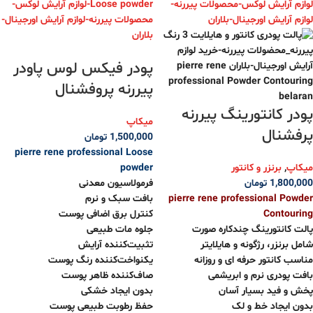
پودر فیکس لوس پاودر
پیررنه پروفشنال
پودر کانتورینگ‌ پیررنه
میکاپ
پرفشنال
1,500,000
تومان
pierre rene professional Loose
میکاپ
,
برنزر و کانتور
powder
1,800,000
تومان
فرمولاسیون معدنی
pierre rene professional Powder
بافت سبک و نرم
Contouring
کنترل برق اضافی پوست
پالت کانتورینگ چندکاره صورت
جلوه مات طبیعی
شامل برنزر، رژگونه و هایلایتر
تثبیت‌کننده آرایش
مناسب کانتور حرفه ای و روزانه
یکنواخت‌کننده رنگ پوست
بافت پودری نرم و ابریشمی
صاف‌کننده ظاهر پوست
پخش و فید بسیار آسان
بدون ایجاد خشکی
بدون ایجاد خط و لک
حفظ رطوبت طبیعی پوست