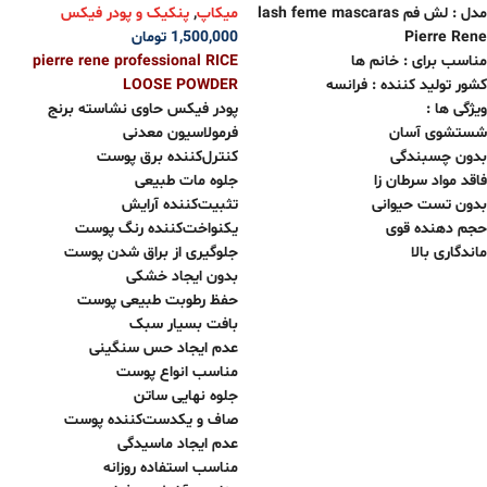
میکاپ
,
پنکیک و پودر فیکس
مدل : لش فم lash feme mascaras
1,500,000
تومان
Pierre Rene
pierre rene professional RICE
مناسب برای : خانم ها
LOOSE POWDER
کشور تولید کننده : فرانسه
پودر فیکس حاوی نشاسته برنج
ویژگی ها :
فرمولاسیون معدنی
شستشوی آسان
کنترل‌کننده برق پوست
بدون چسبندگی
جلوه مات طبیعی
فاقد مواد سرطان زا
تثبیت‌کننده آرایش
بدون تست حیوانی
یکنواخت‌کننده رنگ پوست
حجم دهنده قوی
جلوگیری از براق شدن پوست
ماندگاری بالا
بدون ایجاد خشکی
حفظ رطوبت طبیعی پوست
بافت بسیار سبک
عدم ایجاد حس سنگینی
مناسب انواع پوست
جلوه نهایی ساتن
صاف و یکدست‌کننده پوست
عدم ایجاد ماسیدگی
مناسب استفاده روزانه