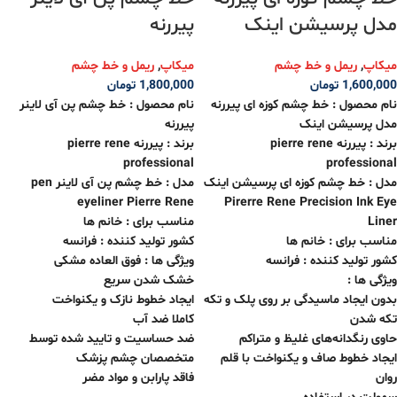
مدل پرسیشن اینک
پیررنه
میکاپ
,
ریمل و خط چشم
میکاپ
,
ریمل و خط چشم
1,600,000
تومان
1,800,000
تومان
نام محصول :
خط چشم کوزه ای پیررنه
نام محصول : خط چشم پن آی لاینر
مدل پرسیشن اینک
پیررنه
برند : پیررنه pierre rene
برند : پیررنه pierre rene
professional
professional
مدل :
خط چشم کوزه ای پرسیشن اینک
مدل : خط چشم پن آی لاینر pen
eyeliner Pierre Rene
Pirerre Rene Precision Ink Eye
Liner
مناسب برای : خانم ها
مناسب برای : خانم ها
کشور تولید کننده : فرانسه
کشور تولید کننده : فرانسه
ویژگی ها : فوق العاده مشکی
ویژگی ها :
خشک شدن سریع
بدون ایجاد ماسیدگی بر روی پلک و تکه
ایجاد خطوط نازک و یکنواخت
تکه شدن
کاملا ضد آب
حاوی رنگدانه‌های غلیظ و متراکم
ضد حساسیت و تایید شده توسط
ایجاد خطوط صاف و یکنواخت با قلم
متخصصان چشم پزشک
روان
فاقد پارابن و مواد مضر