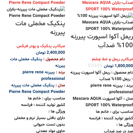
پنکیک مخملی مات
پیررنه
ریمل آکوا اسپورت پیررنه
100% ضدآب
میکاپ
,
پنکیک و پودر فیکس
2,400,000
تومان
میکاپ
,
ریمل و خط چشم
نام محصول :
پنکیک مخملی مات
پیررنه
1,800,000
تومان
برند :
پیررنه pierre rene
نام محصول : ریمل آکوا اسپورت پیررنه
professional
- ریمل 100% ضدآب
مدل :
پنکیک مخملی مات پیررنه
برند : پیررنه pierre rene
Pierre Rene Compact Powder
professional
مناسب برای : خانم ها
مدل : آکوا اسپورت Mascara AQUA
کشور تولید کننده : فرانسه
SPORT 100% Waterproof
ویژگی ها :
مناسب برای : خانم ها
دارای بافتی بسیار نرم و مخملی
کشور تولید کننده : فرانسه
بدون تست حیوانی
ویژگی ها :
حاوی مواد معدنی
صد در صد ضدآب