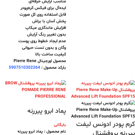
مناسب آرایش حرفه‌ای
ایده‌آل برای فیکس کرم‌پودر
قابل استفاده روی کل صورت
پخش آسان با براش
افزایش ماندگاری میکاپ
بدون تغییر رنگ آرایش
عدم ایجاد خطوط روی پوست
وگان و بدون تست حیوانی
کیفیت ساخت بالا
محصول اورجینال Pierre Rene
بارکد محصول :
5907510302264
پماد ابرو پیررنه
کرم پودر ادونس لیفت
بایگانی
نام محصول : پماد ابرو پیررنه
پیررنه پروفشنال