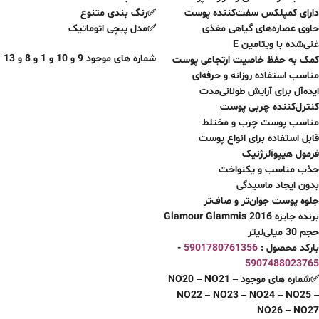
دارای کمپلکس سفت‌کننده پوست
✅رنگ بندی متنوع
حاوی عصاره‌های گیاهی مغذی
✅مدل پیچی اتوماتیک
غنی‌شده با ویتامین E
شماره های موجود 9 و 10 و 1 و 8 و 13
کمک به حفظ خاصیت ارتجاعی پوست
مناسب استفاده روزانه و حرفه‌ای
ایده‌آل برای آرایش طولانی‌مدت
کنترل‌کننده چربی پوست
مناسب پوست چرب و مختلط
قابل استفاده برای انواع پوست
فرمول هیپوآلرژنیک
جذب مناسب و یکنواخت
بدون ایجاد ماسیدگی
جلوه پوست جوان‌تر و صاف‌تر
برنده جایزه Glamour Glammis 2016
حجم 30 میلی‌لیتر
بارکد محصول :
5901780761356
-
5907488023765
✅شماره های موجود NO20 – NO21 –
NO22 – NO23 – NO24 – NO25 –
NO26 – NO27