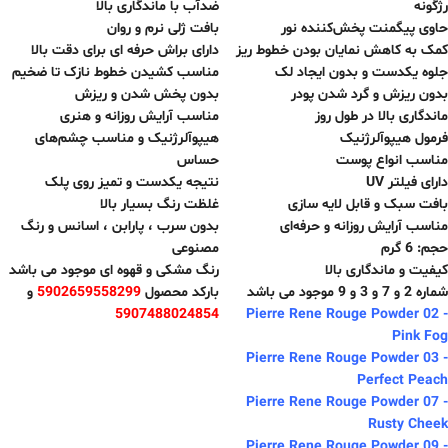
رژگونه
ضدآب با ماندگاری بالا
حاوی پیگمنت پخش‌کننده نور
بافت ژلی نرم و روان
کمک به کاهش نمایان بودن خطوط ریز
دارای براش حرفه ای برای دقت بالا
جلوه یکدست و بدون ایجاد لک
مناسب کشیدن خطوط نازک تا ضخیم
بدون ریزش و گرد شدن پودر
بدون پخش شدن و ریزش
ماندگاری بالا در طول روز
مناسب آرایش روزانه و هنری
فرمول هیپوآلرژنیک
هیپوآلرژنیک و مناسب چشم‌های
مناسب انواع پوست
حساس
دارای فیلتر UV
نتیجه یکدست و تمیز روی پلک
بافت سبک و قابل لایه سازی
غلظت رنگ بسیار بالا
مناسب آرایش روزانه و حرفه‌ای
بدون سرب ، پارابن ، اسانس و رنگ
حجم: 6 گرم
مصنوعی
کیفیت و ماندگاری بالا
رنگ مشکی و قهوه ای موجود می باشد
شماره 2 و 7 و 3 و 9 موجود می باشد
بارکد محصول
5902659558299
و
5907488024854
Pierre Rene Rouge Powder 02 -
Pink Fog
Pierre Rene Rouge Powder 03 -
Perfect Peach
Pierre Rene Rouge Powder 07 -
Rusty Cheek
Pierre Rene Rouge Powder 09 -