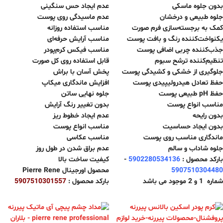
بدون جلوه ماسکی
عدم ایجاد حس سنگینی
جلوه طبیعی و درخشان
عدم ماسیدگی روی پوست
کمک به برجسته‌سازی فرم صورت
مناسب استفاده روزانه
یکنواخت‌کننده رنگ و بافت پوست
مناسب آرایش حرفه‌ای
جذب‌کننده چربی اضافی پوست
مناسب فیکس کرم‌پودر
تنظیم‌کننده ترشح سبوم
قابل استفاده روی کل صورت
جلوگیری از خشکی و کشیدگی پوست
پخش آسان با براش
حفظ تعادل هیدرولیپیدی پوست
افزایش ماندگاری میکاپ
حفظ pH طبیعی پوست
جلوه نهایی ساتن
مناسب انواع پوست
بدون تغییر رنگ آرایش
بدون رایحه
عدم ایجاد خطوط ریز
بدون ایجاد حساسیت
مناسب انواع پوست
ماندگاری مناسب روی پوست
مناسب عکاسی
جلوه شاداب و سالم
عدم براق شدن در طول روز
بارکد محصول :
5902280534136
-
کیفیت ساخت بالا
5907510304480
محصول اورجینال Pierre Rene
شماره 1 و 2 موجود می باشد
بارکد محصول :
5907510301557