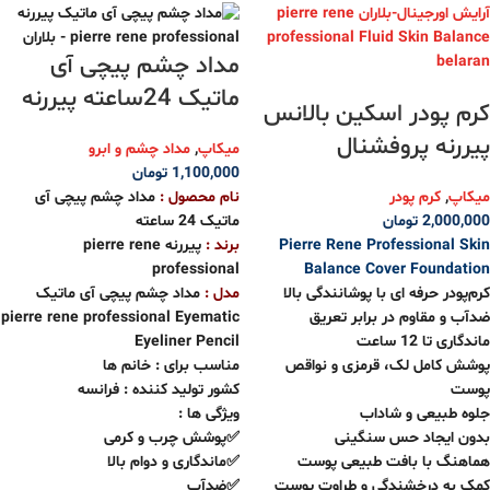
مداد چشم پیچی آی
ماتیک 24ساعته پیررنه
کرم پودر اسکین بالانس
پیررنه پروفشنال
میکاپ
,
مداد چشم و ابرو
1,100,000
تومان
میکاپ
,
کرم پودر
نام محصول :
مداد چشم پیچی آی
2,000,000
تومان
ماتیک 24 ساعته
Pierre Rene Professional Skin
برند :
پیررنه pierre rene
professional
Balance Cover Foundation
کرم‌پودر حرفه ‌ای با پوشانندگی بالا
مدل :
مداد چشم پیچی آی ماتیک
ضدآب و مقاوم در برابر تعریق
pierre rene professional Eyematic
ماندگاری تا 12 ساعت
Eyeliner Pencil
پوشش کامل لک، قرمزی و نواقص
مناسب برای : خانم ها
پوست
کشور تولید کننده : فرانسه
جلوه طبیعی و شاداب
ویژگی ها :
بدون ایجاد حس سنگینی
✅پوشش چرب و کرمی
هماهنگ با بافت طبیعی پوست
✅ماندگاری و دوام بالا
کمک به درخشندگی و طراوت پوست
✅ضدآب