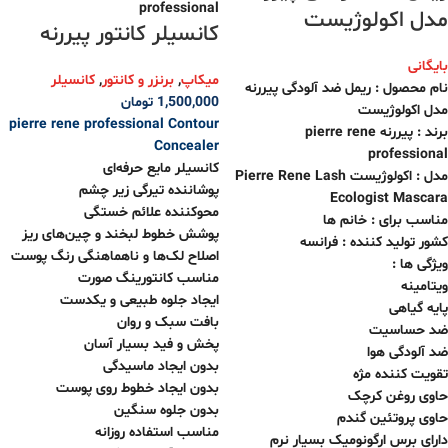
مدل اکولوژیست
کانسیلر کانتور پیررنه
بایگانی
میکاپ
,
برنزر و کانتور
,
کانسیلر
نام محصول : ریمل ضد آلودگی پیررنه
1,500,000
تومان
مدل اکولوژیست
pierre rene professional
Contour
برند : پیررنه pierre rene
Concealer
professional
کانسیلر مایع حرفه‌ای
مدل : اکولوژیست Pierre Rene Lash
پوشاننده تیرگی زیر چشم
Ecologist Mascara
محوکننده علائم خستگی
مناسب برای : خانم ها
پوشش خطوط لبخند و چین‌های ریز
کشور تولید کننده : فرانسه
اصلاح لک‌ها و ناهماهنگی رنگ پوست
ویژگی ها :
مناسب کانتورینگ صورت
ویتامینه
ایجاد جلوه طبیعی و یکدست
پایه گیاهی
بافت سبک و روان
ضد حساسیت
پخش و فید بسیار آسان
ضد آلودگی هوا
بدون ایجاد ماسیدگی
تقویت کننده مژه
بدون ایجاد خطوط روی پوست
حاوی روغن کرچک
بدون جلوه سنگین
حاوی پروتئین گندم
مناسب استفاده روزانه
دارای برس ارگونومیک بسیار نرم