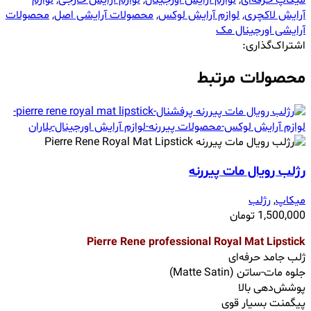
میکاپ حرفه‌ای
,
لوازم آرایش اورجینال
,
لوازم آرایش خارجی
,
لوازم
آرایش لاکچری
,
لوازم آرایش لوکس
,
محصولات آرایشی اصل
,
محصولات
آرایشی اورجینال مک
اشتراک‌گذاری:
محصولات مرتبط
رژلب رویال مات پیررنه
میکاپ
,
رژلب
1,500,000
تومان
Pierre Rene professional Royal Mat Lipstick
ژلب جامد حرفه‌ای
جلوه مات-ساتن (Matte Satin)
پوشش‌دهی بالا
پیگمنت بسیار قوی