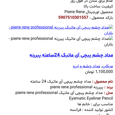
عدم براق شدن در طول روز
کیفیت ساخت بالا
محصول اورجینال Pierre Rene
بارکد محصول :
5907510301557
مداد چشم پیچی آی ماتیک 24ساعته پیررنه
میکاپ
,
مداد چشم و ابرو
1,100,000
تومان
نام محصول :
مداد چشم پیچی آی ماتیک 24 ساعته
برند :
پیررنه pierre rene professional
مدل :
مداد چشم پیچی آی ماتیک pierre rene professional
Eyematic Eyeliner Pencil
مناسب برای : خانم ها
کشور تولید کننده : فرانسه