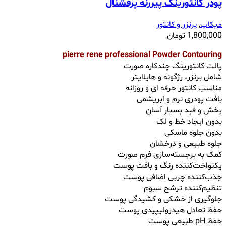
پودر کانتورینگ‌ پیررنه پرفشنال
میکاپ
,
برنزر و کانتور
1,800,000
تومان
pierre rene professional Powder Contouring
پالت کانتورینگ چندکاره صورت
شامل برنزر، رژگونه و هایلایتر
مناسب کانتور حرفه ای و روزانه
بافت پودری نرم و ابریشمی
پخش و فید بسیار آسان
بدون ایجاد خط و لک
بدون جلوه ماسکی
جلوه طبیعی و درخشان
کمک به برجسته‌سازی فرم صورت
یکنواخت‌کننده رنگ و بافت پوست
جذب‌کننده چربی اضافی پوست
تنظیم‌کننده ترشح سبوم
جلوگیری از خشکی و کشیدگی پوست
حفظ تعادل هیدرولیپیدی پوست
حفظ pH طبیعی پوست