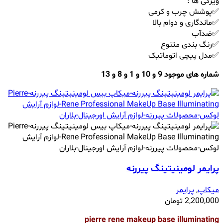
ویژگی ها :
✅پوشش چرب و کرمی
✅ماندگاری و دوام بالا
✅ضدآب
✅رنگ بندی متنوع
✅مدل پیچی اتوماتیک
شماره های موجود 9 و 10 و 1 و 8 و 13
پرایمر لومینیتینگ پیررنه
میکاپ
,
پرایمر
2,200,000
تومان
pierre rene makeup base illuminating