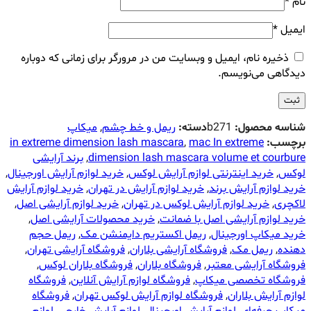
نام
*
ایمیل
*
ذخیره نام، ایمیل و وبسایت من در مرورگر برای زمانی که دوباره
دیدگاهی می‌نویسم.
شناسه محصول:
b271
دسته:
ریمل و خط چشم
,
میکاپ
برچسب:
mac In extreme
,
in extreme dimension lash mascara
dimension lash mascara volume et courbure
,
برند آرایشی
لوکس
,
خرید اینترنتی لوازم آرایش لوکس
,
خرید لوازم آرایش اورجینال
,
خرید لوازم آرایش برند
,
خرید لوازم آرایش در تهران
,
خرید لوازم آرایش
لاکچری
,
خرید لوازم آرایش لوکس در تهران
,
خرید لوازم آرایشی اصل
,
خرید لوازم آرایشی اصل با ضمانت
,
خرید محصولات آرایشی اصل
,
خرید میکاپ اورجینال
,
ريمل اكستريم دايمنشن مک
,
ریمل حجم
دهنده
,
ریمل مک
,
فروشگاه آرایشی بلاران
,
فروشگاه آرایشی تهران
,
فروشگاه آرایشی معتبر
,
فروشگاه بلاران
,
فروشگاه بلاران لوکس
,
فروشگاه تخصصی میکاپ
,
فروشگاه لوازم آرایش آنلاین
,
فروشگاه
لوازم آرایش بلاران
,
فروشگاه لوازم آرایش لوکس تهران
,
فروشگاه