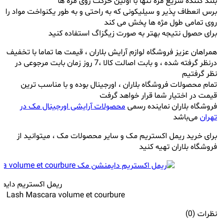
بلند کننده سریع مژه تنها با اولین حرکت روی مژه ها
برس انعطاف پذیر و سیلیکونی که به راحتی و به طور یکنواخت مواد را
روی تمامی طول مژه ها پخش می کند
برای حصول نتیجه بهتر به صورت زیگزاگ استفاده کنید
همراهان عزیز فروشگاه لوازم آرایش بلاران ، قیمت ها تماما با تخفیف
درنظر گرفته شده ، و بابت اصالت کالا ،7 روز زمان بابت مرجوعی در
نظر گرفتیم
تمام محصولات فروشگاه بلاران ، اورجینال بوده و با مناسب ترین
قیمت در اختیار شما قرار خواهد گرفت
فروشگاه بلاران نماینده رسمی
محصولات آرایشی اورجینال مک در
تهران
می‌باشد
برای خرید ریمل اکستریم مک و سایر محصولات مک ، میتوانید از
فروشگاه بلاران تهیه کنید
ريمل اكستريم داي
n Lash Mascara volume et courbure
نظرات (0)