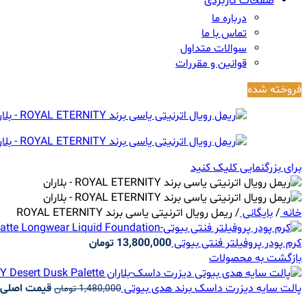
صفحات کاربردی
درباره ما
تماس با ما
سوالات متداول
قوانین و مقررات
فروخته شده
برای بزرگنمایی کلیک کنید
خانه
/
بایگانی
/
ریمل رویال اترنیتی یاسی برند ROYAL ETERNITY
کرم پودر پروفیلتر فنتی بیوتی
13,800,000
تومان
بازگشت به محصولات
پالت سایه دیزرت داسک برند هدی بیوتی
قیمت اصلی 1,480,000 تومان بود
1,480,000
تومان