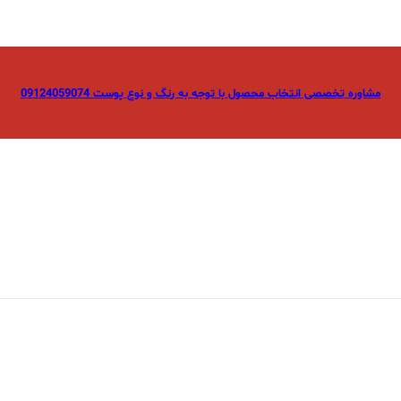
مشاوره تخصصی انتخاب محصول با توجه به رنگ و نوع پوست 09124059074