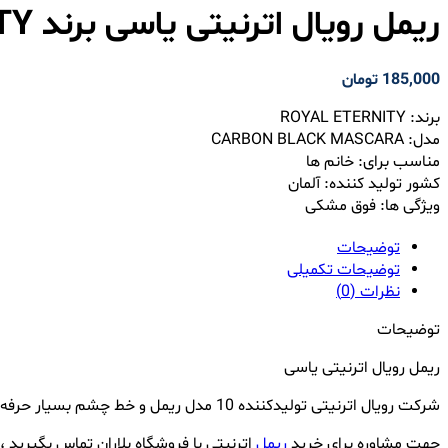
ریمل رویال اترنیتی یاسی برند ROYAL ETERNITY
185,000
تومان
برند: ROYAL ETERNITY
مدل: CARBON BLACK MASCARA
مناسب برای: خانم ها
کشور تولید کننده: آلمان
ویژگی ها: فوق مشکی
توضیحات
توضیحات تکمیلی
نظرات (0)
توضیحات
ریمل رویال اترنیتی یاسی
شرکت رویال اترنیتی تولیدکننده 10 مدل ریمل و خط چشم بسیار حرفه ای می باشد که مدل نارنجی این شرکت باب راش بیگ و مواد پر کننده جزو ریمل های محبوب این شرکت می باشد
جهت مشاوره برای خرید
ریمل
اترنیتی با فروشگاه بلاران تماس بگیرید