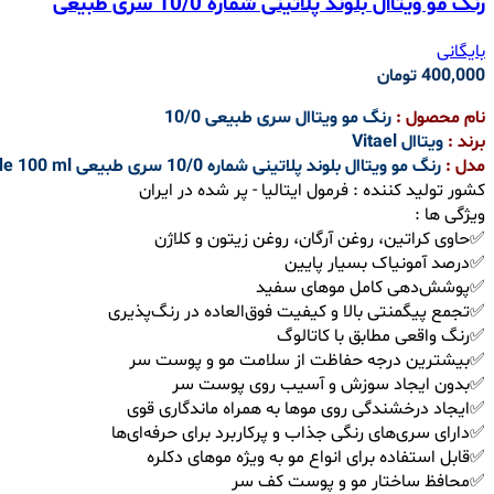
رنگ مو ویتاال بلوند پلاتینی شماره 10/0 سری طبیعی
بایگانی
400,000
تومان
نام محصول :
رنگ مو ویتاال سری طبیعی 10/0
برند :
ویتاال Vitael
مدل :
رنگ مو ویتاال بلوند پلاتینی شماره 10/0 سری طبیعی Vitael hair color 10/0 platinum blonde 100 ml
کشور تولید کننده : فرمول ایتالیا - پر شده در ایران
ویژگی ها :
✅حاوی کراتین، روغن آرگان، روغن زیتون و کلاژن
✅درصد آمونیاک بسیار پایین
✅پوشش‌دهی کامل موهای سفید
✅تجمع پیگمنتی بالا و کیفیت فوق‌العاده در رنگ‌پذیری
✅رنگ واقعی مطابق با کاتالوگ
✅بیشترین درجه حفاظت از سلامت مو و پوست سر
✅بدون ایجاد سوزش و آسیب روی پوست سر
✅ایجاد درخشندگی روی موها به همراه ماندگاری قوی
✅دارای سری‌های رنگی جذاب و پرکاربرد برای حرفه‌ای‌ها
✅قابل استفاده برای انواع مو به ویژه موهای دکلره
✅محافظ ساختار مو و پوست کف سر