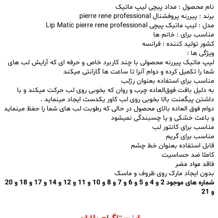
نام محصول : مداد پیچی لیپ ماتیک
برند : پیررنه پروفشنال pierre rene professional
مدل : لیپ ماتیک پیچی Lip Matic pierre rene professional
مناسب برای : خانم ها
کشور تولید کننده : فرانسه
ویژگی ها :
لیپ ماتیک پیررنه محصولی با چند کاربرد خاص و حرفه ای که آرایش لب های
شما را تکمیل کرده و دوام آنرا تا ساعت ها گارانتی میکند
مناسب برای استفاده بعنوان رژلب
به دلیل بافت فوق‌العاده چرب و روان که بخوبی روی لب حرکت میکند و با
داشتن پیگمنت بالا بخوبی روی لب کاور یکدست ایجاد مینماید .
دوام فوق العاده بالای محصول در حالی که رطوبت لب های شما را حفظ مینماید
و باعث خشکی و یا چسبندگی نمیشود
مناسب برای کانتور لب
مناسب برای گریم
قابل استفاده بعنوان خط چشم
کاملا ضد حساسیت
فاقد مواد مضر
بدون ایجاد مارک روی ظروف و ماسک
شماره های موجود 2 و 4 و 5 و 6 و 7 و 8 و 10 و 11 و 12 و 14 و 17 و 18 و 20
و 21