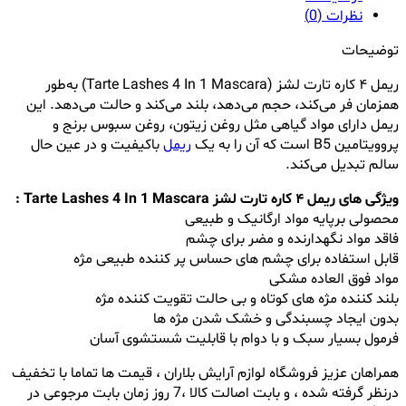
نظرات (0)
توضیحات
ریمل ۴ کاره تارت لشز (Tarte Lashes 4 In 1 Mascara) به‎‌طور
همزمان فر می‌‎کند، حجم ‏می‎‌دهد، بلند می‎‌کند و حالت می‎‌دهد. این
ریمل دارای مواد گیاهی مثل روغن زیتون، روغن سبوس برنج و
پروویتامین B5 است که آن را به یک
ریمل
باکیفیت و در عین‎ حال
سالم تبدیل می‎‌کند.
ویژگی های ریمل ۴ کاره تارت لشز Tarte Lashes 4 In 1 Mascara :
محصولی برپایه مواد ارگانیک و طبیعی
فاقد مواد نگهدارنده و مضر برای چشم
قابل استفاده برای چشم های حساس پر کننده طبیعی مژه
مواد فوق العاده مشکی
بلند کننده مژه های کوتاه و بی حالت تقویت کننده مژه
بدون ایجاد چسبندگی و خشک شدن مژه ها
فرمول بسیار سبک و با دوام با قابلیت شستشوی آسان
همراهان عزیز فروشگاه لوازم آرایش بلاران ، قیمت ها تماما با تخفیف
درنظر گرفته شده ، و بابت اصالت کالا ،7 روز زمان بابت مرجوعی در