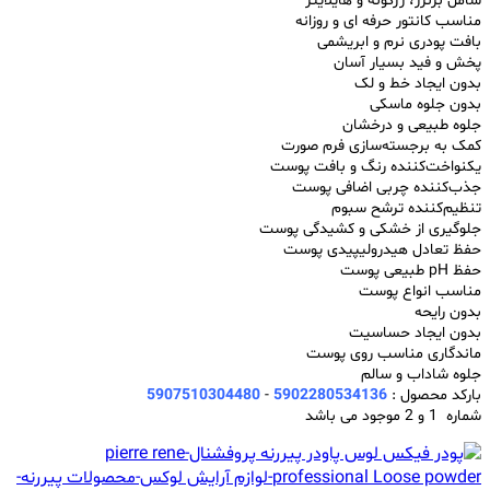
شامل برنزر، رژگونه و هایلایتر
مناسب کانتور حرفه ای و روزانه
بافت پودری نرم و ابریشمی
پخش و فید بسیار آسان
بدون ایجاد خط و لک
بدون جلوه ماسکی
جلوه طبیعی و درخشان
کمک به برجسته‌سازی فرم صورت
یکنواخت‌کننده رنگ و بافت پوست
جذب‌کننده چربی اضافی پوست
تنظیم‌کننده ترشح سبوم
جلوگیری از خشکی و کشیدگی پوست
حفظ تعادل هیدرولیپیدی پوست
حفظ pH طبیعی پوست
مناسب انواع پوست
بدون رایحه
بدون ایجاد حساسیت
ماندگاری مناسب روی پوست
جلوه شاداب و سالم
بارکد محصول :
5902280534136
-
5907510304480
شماره 1 و 2 موجود می باشد