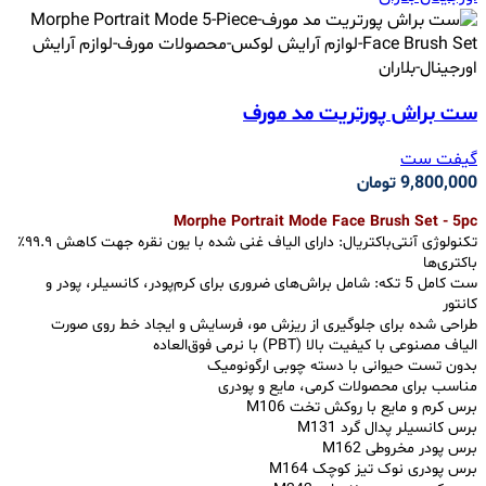
ست براش پورتریت مد مورف
گیفت ست
9,800,000
تومان
Morphe Portrait Mode Face Brush Set - 5pc
تکنولوژی آنتی‌باکتریال: دارای الیاف غنی شده با یون نقره جهت کاهش ۹۹.۹٪
باکتری‌ها
ست کامل 5 تکه: شامل براش‌های ضروری برای کرم‌پودر، کانسیلر، پودر و
کانتور
طراحی شده برای جلوگیری از ریزش مو، فرسایش و ایجاد خط روی صورت
الیاف مصنوعی با کیفیت بالا (PBT) با نرمی فوق‌العاده
بدون تست حیوانی با دسته چوبی ارگونومیک
مناسب برای محصولات کرمی، مایع و پودری
برس کرم و مایع با روکش تخت M106
برس کانسیلر پدال گرد M131
برس پودر مخروطی M162
برس پودری نوک تیز کوچک M164