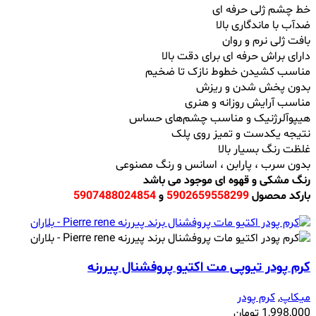
خط چشم ژلی حرفه ای
ضدآب با ماندگاری بالا
بافت ژلی نرم و روان
دارای براش حرفه ای برای دقت بالا
مناسب کشیدن خطوط نازک تا ضخیم
بدون پخش شدن و ریزش
مناسب آرایش روزانه و هنری
هیپوآلرژنیک و مناسب چشم‌های حساس
نتیجه یکدست و تمیز روی پلک
غلظت رنگ بسیار بالا
بدون سرب ، پارابن ، اسانس و رنگ مصنوعی
رنگ مشکی و قهوه ای موجود می باشد
بارکد محصول
5902659558299
و
5907488024854
کرم پودر تیوپی مت اکتیو پروفشنال پیررنه
میکاپ
,
کرم پودر
1,998,000
تومان