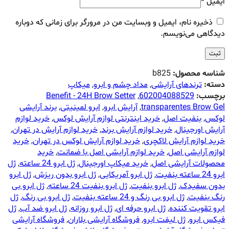
ایمیل
*
ذخیره نام، ایمیل و وبسایت من در مرورگر برای زمانی که دوباره
دیدگاهی می‌نویسم.
شناسه محصول:
b825
دسته:
ترندهای آرایشی
,
مداد چشم و ابرو
,
میکاپ
برچسب:
602004088529
,
Benefit - 24H Brow Setter
transparentes Brow Gel
,
آرایش ابرو
,
ابرو لمینیتی
,
برند آرایشی
لوکس
,
بنفیت اصل
,
خرید اینترنتی لوازم آرایش لوکس
,
خرید لوازم
آرایش اورجینال
,
خرید لوازم آرایش برند
,
خرید لوازم آرایش در تهران
,
خرید لوازم آرایش لاکچری
,
خرید لوازم آرایش لوکس در تهران
,
خرید
لوازم آرایشی اصل
,
خرید لوازم آرایشی اصل با ضمانت
,
خرید
محصولات آرایشی اصل
,
خرید میکاپ اورجینال
,
ژل ابرو 24 ساعته
,
ژل
ابرو 24 ساعته بنفیت
,
ژل ابرو آمریکایی
,
ژل ابرو بدون ریزش
,
ژل ابرو
بدون سفیدک
,
ژل ابرو بنفیت
,
ژل ابرو بنفیت 24 ساعته
,
ژل ابرو بى
رنگ بنفیت
,
ژل ابرو بى رنگ و 24 ساعته بنفیت
,
ژل ابرو بی رنگ
,
ژل
ابرو تقویت کننده
,
ژل ابرو حرفه ای
,
ژل ابرو روزانه
,
ژل ابرو ضد آب
,
ژل
فیکس ابرو
,
ژل لیفت ابرو
,
فروشگاه آرایشی بلاران
,
فروشگاه آرایشی