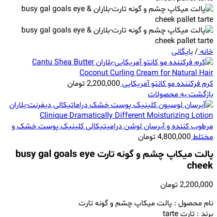
خانه
/
بایگانی
کرم فرکننده مو کانتو آمریکایی
2,200,000
تومان
بازگشت به محصولات
مرطوب کننده و آبرسان لوشن درامیتیکالی کلینیک پوست خشک و
مختلط
4,800,000
تومان
پالت میکاپ چشم و گونه تارت busy gal goals eye
cheek
2,200,000
تومان
نام محصول : پالت میکاپ چشم و گونه تارت
برند : تارت tarte