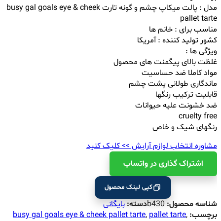
مدل : پالت میکاپ چشم و گونه تارت
busy gal goals eye & cheek
pallet tarte
مناسب برای : خانم ها
کشور تولید کننده : آمریکا
ویژگی ها :
غلظت بالای پیگمنت های محصول
مواد کاملا ضد حساسیت
ماندگاری طولانی پشت چشم
قابلیت ترکیب رنگها
ضد خشونت علیه حیوانات
cruelty free
رنگهای شیک و خاص
مشاوره انتخاب لوازم آرایش >> کلیک کنید
اشتراک ‌گذاری در واتساپ
کپی لینک محصول
شناسه محصول:
b430
دسته:
بایگانی
برچسب:
,
pallet tarte
,
busy gal goals eye & cheek pallet tarte