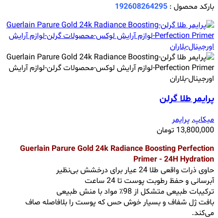
بارکد محصول :
192608264295
پرایمر طلا گرلن
میکاپ
,
پرایمر
13,800,000
تومان
Guerlain Parure Gold 24k Radiance Boosting Perfection
Primer - 24H Hydration
حاوی ذرات واقعی طلا 24 عیار برای درخشش بی‌نظیر
آبرسانی و حفظ رطوبت پوست تا 24 ساعت
ترکیبات طبیعی متشکل از 98٪ مواد با منش طبیعی
بافت ژل شفاف و بسیار خوش حس که پوست را بلافاصله صاف
می‌کند.