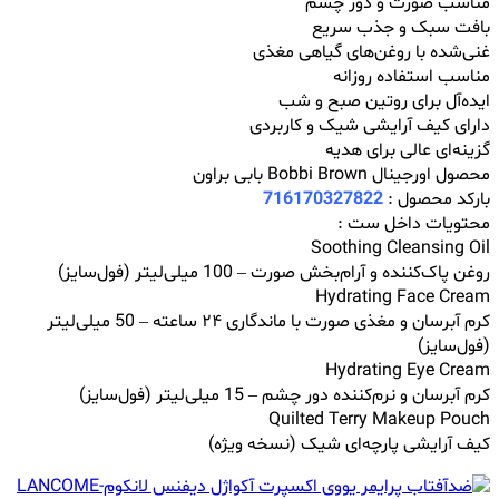
مناسب صورت و دور چشم
بافت سبک و جذب سریع
غنی‌شده با روغن‌های گیاهی مغذی
مناسب استفاده روزانه
ایده‌آل برای روتین صبح و شب
دارای کیف آرایشی شیک و کاربردی
گزینه‌ای عالی برای هدیه
محصول اورجینال Bobbi Brown بابی براون
بارکد محصول :
716170327822
محتویات داخل ست :
Soothing Cleansing Oil
روغن پاک‌کننده و آرام‌بخش صورت – 100 میلی‌لیتر (فول‌سایز)
Hydrating Face Cream
کرم آبرسان و مغذی صورت با ماندگاری ۲۴ ساعته – 50 میلی‌لیتر
(فول‌سایز)
Hydrating Eye Cream
کرم آبرسان و نرم‌کننده دور چشم – 15 میلی‌لیتر (فول‌سایز)
Quilted Terry Makeup Pouch
کیف آرایشی پارچه‌ای شیک (نسخه ویژه)