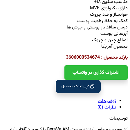
مناسب سنین ۱۸+
دارای تکنولوژی MVE
جوانساز و ضد چروک
کمک به حفظ رطوبت پوست
درمان منافذ باز پوستی و جوش ها
آبرسانی پوست
اصلاح چین و چروک
محصول آمریکا
بارکد محصول : 3606000534674
اشتراک ‌گذاری در واتساپ
کپی لینک محصول
توضیحات
نظرات (0)
توضیحات
✅لوسیون مرطوب کننده صورت CeraVe AM با کرم ضد آفتاب که