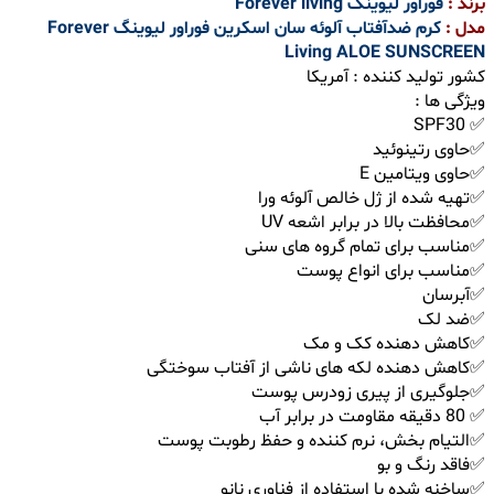
برند :
فوراور لیوینگ Forever living
مدل :
کرم ضدآفتاب آلوئه سان اسکرین فوراور لیوینگ Forever
Living ALOE SUNSCREEN
کشور تولید کننده : آمریکا
ویژگی ها :
✅ SPF30
✅حاوی رتینوئید
✅حاوی ویتامین E
✅تهیه شده از ژل خالص آلوئه ورا
✅محافظت بالا در برابر اشعه UV
✅مناسب برای تمام گروه های سنی
✅مناسب برای انواع پوست
✅آبرسان
✅ضد لک
✅کاهش دهنده کک و مک
✅کاهش دهنده لکه های ناشی از آفتاب سوختگی
✅جلوگیری از پیری زودرس پوست
✅ 80 دقیقه مقاومت در برابر آب
✅التیام بخش، نرم کننده و حفظ رطوبت پوست
✅فاقد رنگ و بو
✅ساخنه شده با استفاده از فناوری نانو