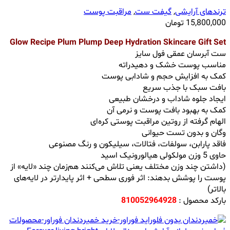
ترندهای آرایشی
,
گیفت ست
,
مراقبت پوست
15,800,000
تومان
Glow Recipe Plum Plump Deep Hydration Skincare Gift Set
ست آبرسان عمقی فول سایز
مناسب پوست خشک و دهیدراته
کمک به افزایش حجم و شادابی پوست
بافت سبک با جذب سریع
ایجاد جلوه شاداب و درخشان طبیعی
کمک به بهبود بافت پوست و نرمی آن
الهام گرفته از روتین مراقبت پوستی کره‌ای
وگان و بدون تست حیوانی
فاقد پارابن، سولفات، فتالات، سیلیکون و رنگ مصنوعی
حاوی 5 وزن مولکولی هیالورونیک اسید
(داشتن چند وزن مختلف یعنی تلاش می‌کنند هم‌زمان چند «لایه» از
پوست را پوشش بدهند: اثر فوری سطحی + اثر پایدارتر در لایه‌های
بالاتر)
بارکد محصول :
810052964928