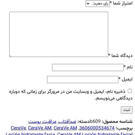
امتیاز شما
*
دیدگاه شما
*
نام
*
ایمیل
*
ذخیره نام، ایمیل و وبسایت من در مرورگر برای زمانی که دوباره
دیدگاهی می‌نویسم.
شناسه محصول:
b609
دسته:
ضدآفتاب
,
مراقبت پوست
برچسب:
3606000534674
,
CeraVe AM
,
CeraVe AM
,
CeraVe
Loción hidratante facia
,
CeraVe AM Loción hidratante facial