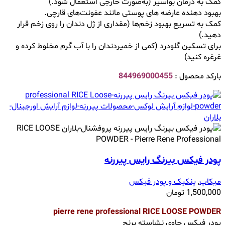
کمک به درمان بواسیر (به‌صورت خارجی استعمال شود.)
بهبود دهنده عارضه ‌های پوستی مانند عفونت‌های قارچی.
کمک به تسریع بهبود زخم‌ها (مقداری از ژل دندان را روی زخم قرار
دهید.)
برای تسکین گلودرد (کمی از خمیردندان را با آب گرم مخلوط کرده و
غرغره کنید)
بارکد محصول :
844969000455
پودر فیکس بیرنگ رایس پیررنه
میکاپ
,
پنکیک و پودر فیکس
1,500,000
تومان
pierre rene professional RICE LOOSE POWDER
پودر فیکس حاوی نشاسته برنج