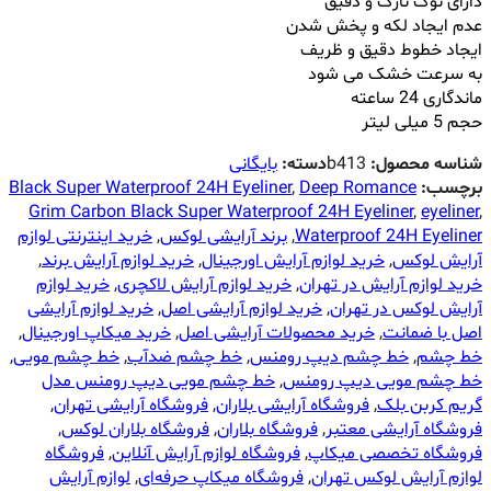
دارای نوک نازک و دقیق
عدم ایجاد لکه و پخش شدن
ایجاد خطوط دقیق و ظریف
به سرعت خشک می شود
ماندگاری 24 ساعته
حجم 5 میلی لیتر
شناسه محصول:
b413
دسته:
بایگانی
برچسب:
Deep Romance
,
Black Super Waterproof 24H Eyeliner
Grim Carbon Black Super Waterproof 24H Eyeliner
,
eyeliner
,
Waterproof 24H Eyeliner
,
برند آرایشی لوکس
,
خرید اینترنتی لوازم
آرایش لوکس
,
خرید لوازم آرایش اورجینال
,
خرید لوازم آرایش برند
,
خرید لوازم آرایش در تهران
,
خرید لوازم آرایش لاکچری
,
خرید لوازم
آرایش لوکس در تهران
,
خرید لوازم آرایشی اصل
,
خرید لوازم آرایشی
اصل با ضمانت
,
خرید محصولات آرایشی اصل
,
خرید میکاپ اورجینال
,
خط چشم
,
خط چشم دیپ رومنس
,
خط چشم ضدآب
,
خط چشم مویی
,
خط چشم مویی دیپ رومنس
,
خط چشم مویی دیپ رومنس مدل
گریم کربن بلک
,
فروشگاه آرایشی بلاران
,
فروشگاه آرایشی تهران
,
فروشگاه آرایشی معتبر
,
فروشگاه بلاران
,
فروشگاه بلاران لوکس
,
فروشگاه تخصصی میکاپ
,
فروشگاه لوازم آرایش آنلاین
,
فروشگاه
لوازم آرایش لوکس تهران
,
فروشگاه میکاپ حرفه‌ای
,
لوازم آرایش