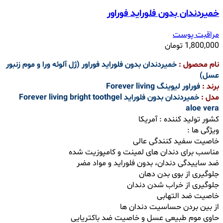
خمیردندان بدون فلوراید فوراور
مراقبت پوست
1,800,000
تومان
نام محصول :
خمیردندان بدون فلوراید فوراور (ژل آلوئه ورا و موم زنبور
عسل)
برند :
فوراور لیوینگ Forever living
مدل :
خمیردندان بدون فلوراید Forever living bright toothgel
aloe vera
کشور تولید کننده : آمریکا
ویژگی ها :
خاصیت سفید کنندگی عالی
مناسب برای دندان های لمینت و کامپوزیت شده
ضد ساییدگی دندان، بدون فلوراید و مواد مضر
جلوگیری از بوی بدن دهان
جلوگیری از خراب شدن دندان
خاصیت ضد التهابی
از بین بردن حساسیت دندان ها
حاوی موم طبیعی عسل و خاصیت ضد باکتریایی