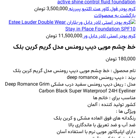
کرم پودر فول کاور مت اکتیو پیررنه
3,500,000
تومان
بازگشت به محصولات
کرم پودر استی لادر دابل ور
11,500,000
تومان
خط چشم مویی دیپ رومنس مدل گریم کربن بلک
180,000
تومان
نام محصول :
خط چشم مویی دیپ رومنس مدل گریم کربن بلک
برند : دیپ رومنس deep romance
مدل : ریمل دیپ رومنس سفید درب مشکی
Deep Romance Grim
Carbon Black Super Waterproof 24H Eyeliner
مناسب برای : خانم ها
کشور تولید کننده : آلمان
ویژگی ها :
رنگدانه های فوق العاده مشکی و کربن بلک
ضد آب و ضد تعریق با ماندگاری بالا
دارای اپلیکاتور مویی نرم با استفاده آسان