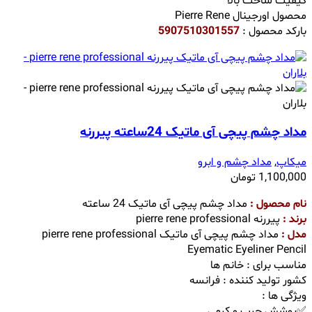
کیفیت ساخت بالا
محصول اورجینال Pierre Rene
بارکد محصول :
5907510301557
مداد چشم پیچی آی ماتیک 24ساعته پیررنه
میکاپ
,
مداد چشم و ابرو
1,100,000
تومان
نام محصول :
مداد چشم پیچی آی ماتیک 24 ساعته
برند :
پیررنه pierre rene professional
مدل :
مداد چشم پیچی آی ماتیک pierre rene professional
Eyematic Eyeliner Pencil
مناسب برای : خانم ها
کشور تولید کننده : فرانسه
ویژگی ها :
✅پوشش چرب و کرمی