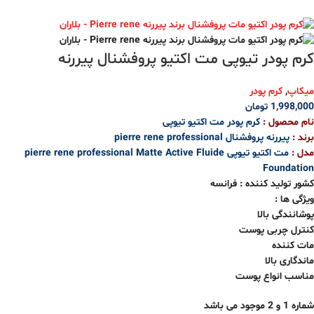
کرم پودر تیوپی مت اکتیو پروفشنال پیررنه
میکاپ
,
کرم پودر
1,998,000
تومان
نام محصول :
کرم پودر مت اکتیو تیوپی
برند :
پیررنه پروفشنال pierre rene professional
مدل :
مت اکتیو تیوپی pierre rene professional Matte Active Fluide
Foundation
کشور تولید کننده : فرانسه
ویژگی ها :
پوشانندگی بالا
کنترل چربی پوست
مات کننده
ماندگاری بالا
مناسب انواع پوست
شماره 1 و
2
موجود می باشد