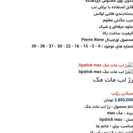
بدون بوی مصنوعی آزاردهنده
قابل استفاده با براش لب
بسته‌بندی طلایی لوکس
درب مگنتی مقاوم
جلوه حرفه‌ای و شیک
کیفیت ساخت بالا
محصول اورجینال Pierre Rene
شماره های موجود : 4 - 5 - 15 - 16 - 22 - 30 - 37 - 38 - 39
رژ لب مات مک
میکاپ
,
رژلب
2,800,000
تومان
نام محصول : رژ لب مات مک
برند : مک mac
مدل : lipstick mac
مناسب برای : خانم ها
کشور تولید کننده : آمریکا