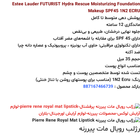
Estee Lauder FUTURIST Hydra Rescue Moisturizing Foundation
Makeup SPF45 1N2 ECRU
پوشش دهی متوسط تا کامل
ماندگاری 12 ساعته
جلوه نهایی درخشان، طبیعی و بی‌نقص
دارای SPF 45 برای مقابله با اشعه‌های مضر آفتاب
دارای تکنولوژی مراقبتی: حاوی آب یونیزه ، پروبیوتیک و عصاره دانه چیا
ضد آکنه
حجم 35 میل
مناسب انواع پوست
تست شده توسط متخصصین پوست و چشم
رنگ: 1N2 Ecru (مناسب برای پوستهای روشن با تناژ خنثی)
بارکد محصول :
887167466739
رژلب رویال مات پیررنه