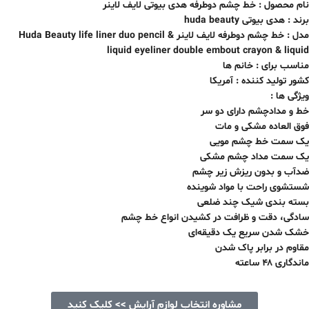
نام محصول :
خط چشم دوطرفه هدی بیوتی لایف لاینر
برند : هدی بیوتی huda beauty
مدل :
خط چشم دوطرفه لایف لاینر
life liner duo pencil &
Huda Beauty
liquid eyeliner double embout crayon & liquid
مناسب برای : خانم ها
کشور تولید کننده : آمریکا
ویژگی ها :
خط و مدادچشم دارای دو سر
فوق العاده مشکی و مات
یک سمت خط چشم مویی
یک سمت مداد چشم مشکی
ضدآب و بدون ریزش زیر چشم
شستشوی راحت با مواد شوینده
بسته بندی شیک چند ضلعی
سادگی، دقت و ظرافت در کشیدن انواع خط چشم
خشک شدن سریع یک دقیقه‌ای
مقاوم در برابر پاک شدن
ماندگاری ۴۸ ساعته
مشاوره انتخاب لوازم آرایش >> کلیک کنید