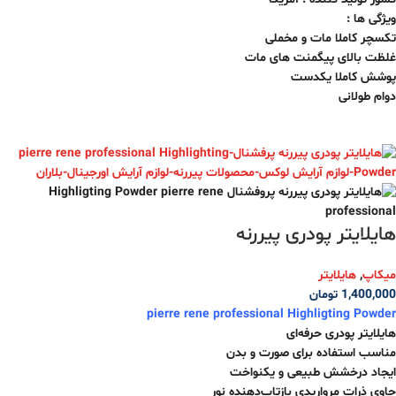
ویژگی ها :
تکسچر کاملا مات و مخملی
غلظت بالای پیگمنت های مات
پوشش کاملا یکدست
دوام طولانی
هایلایتر پودری پیررنه
میکاپ
,
هایلایتر
1,400,000
تومان
pierre rene professional Highligting Powder
هایلایتر پودری حرفه‌ای
مناسب استفاده برای صورت و بدن
ایجاد درخشش طبیعی و یکنواخت
حاوی ذرات مرواریدی بازتاب‌دهنده نور