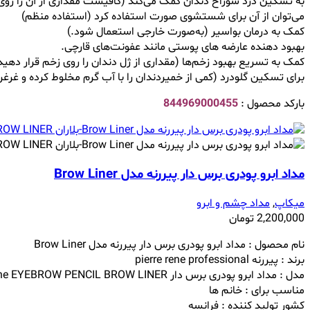
به تسکین درد سوراخ دندان کمک می‌کند (کافیست مقداری از آن را روی 
می‌توان از آن برای شستشوی صورت استفاده کرد (استفاده منظم)
کمک به درمان بواسیر (به‌صورت خارجی استعمال شود.)
بهبود دهنده عارضه ‌های پوستی مانند عفونت‌های قارچی.
کمک به تسریع بهبود زخم‌ها (مقداری از ژل دندان را روی زخم قرار دهید
برای تسکین گلودرد (کمی از خمیردندان را با آب گرم مخلوط کرده و غرغره
بارکد محصول :
844969000455
مداد ابرو پودری برس دار پیررنه مدل Brow Liner
میکاپ
,
مداد چشم و ابرو
2,200,000
تومان
نام محصول : مداد ابرو پودری برس دار پیررنه مدل Brow Liner
برند : پیررنه pierre rene professional
مدل : مداد ابرو پودری برس دار
Rene EYEBROW PENCIL BROW LINER
مناسب برای : خانم ها
کشور تولید کننده : فرانسه