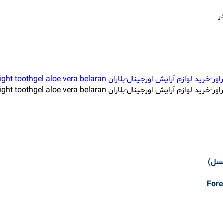
ر
عسل)