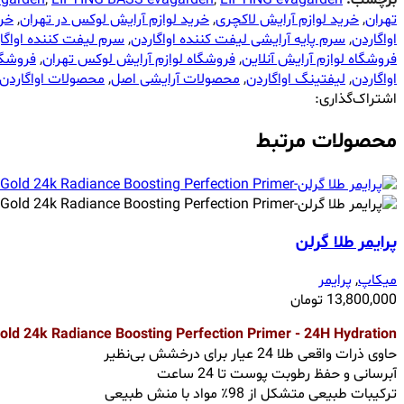
برچسب:
LIFTING evagarden
,
LIFTING BASS evagarden
,
agarden
تهران
,
خرید لوازم آرایش لاکچری
,
خرید لوازم آرایش لوکس در تهران
,
خری
اواگاردن
,
سرم پایه آرایشی لیفت کننده اواگاردن
,
سرم لیفت کننده اواگا
فروشگاه لوازم آرایش آنلاین
,
فروشگاه لوازم آرایش لوکس تهران
,
فروشگا
اواگاردن
,
لیفتینگ اواگاردن
,
محصولات آرایشی اصل
,
محصولات اواگاردن
اشتراک‌گذاری:
محصولات مرتبط
پرایمر طلا گرلن
میکاپ
,
پرایمر
13,800,000
تومان
old 24k Radiance Boosting Perfection Primer - 24H Hydration
حاوی ذرات واقعی طلا 24 عیار برای درخشش بی‌نظیر
آبرسانی و حفظ رطوبت پوست تا 24 ساعت
ترکیبات طبیعی متشکل از 98٪ مواد با منش طبیعی