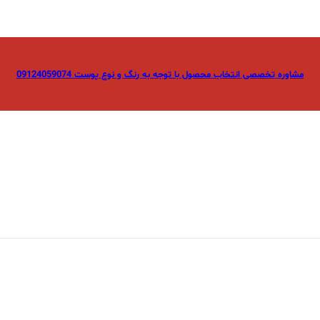
مشاوره تخصصی انتخاب محصول با توجه به رنگ و نوع پوست 09124059074