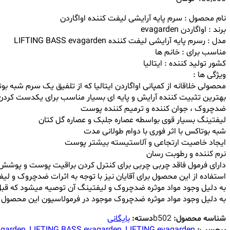
نام محصول : سرم پایه آرایشی لیفت کننده اواگاردن
برند : اواگاردن evagarden
مدل : رسرم پایه آرایشی لیفت کننده
LIFTING BASS evagarden
مناسب برای : خانم ها
کشور تولید کننده : ایتالیا
ویژگی ها :
محصولی خلاقانه از کمپانی اواگاردن ایتالیا که از تلفیق یک سرم شبه ب
بهترین تثبیت کننده آرایش و پایه ای بسیار مناسب برای یکدست کردن
ضدچروک ، جوان کننده و ترمیم کننده پوست
لیفتینگ بسیار قوی بواسطه عصاره جلبک و عصاره گل کتان
شبه بوتاکس با اثر فوری با دوام طولانی مدت
ایجاد خاصیت ارتجاعی و آلاستیسته بیشتر پوست
نرم کننده و رطوبت رسان
دارای فرمول فاقد چربی چربی برای کنترل کردن براقیت پوست و پوشش د
استفاده از این محصول برای آقایان نیز با توجه به اثرات ضدچروک و ل
به دلیل وجود مواد موثره ضدچروک و لیفتینگ آن توصیه میشود که قبل
به دلیل وجود مواد موثره ضدچروک موجود در فرمولاسیون این محصول ب
شناسه محصول:
b502
دسته:
بایگانی