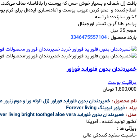
بافت ژل شفاف و بسیار خوش حس که پوست را بلافاصله صاف می‌کند.
اصلاح‌کننده و محو کردن عیوب پوست و آماده‌سازی ایده‌آل برای کرم پود
کشور سازنده: فرانسه
پرایمر طلا گرلن تستر اورجینال
حجم 35 میل
بارکد محصول :
3346475557104
خمیردندان بدون فلوراید فوراور
مراقبت پوست
1,800,000
تومان
نام محصول :
خمیردندان بدون فلوراید فوراور (ژل آلوئه ورا و موم زنبور 
برند :
فوراور لیوینگ Forever living
مدل :
خمیردندان بدون فلوراید Forever living bright toothgel aloe vera
کشور تولید کننده : آمریکا
ویژگی ها :
خاصیت سفید کنندگی عالی