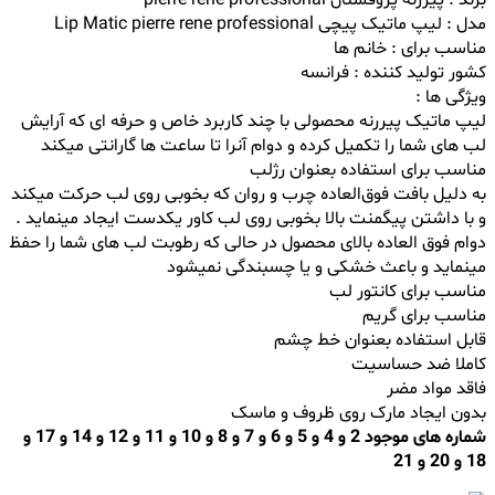
مدل : لیپ ماتیک پیچی Lip Matic pierre rene professional
مناسب برای : خانم ها
کشور تولید کننده : فرانسه
ویژگی ها :
لیپ ماتیک پیررنه محصولی با چند کاربرد خاص و حرفه ای که آرایش
لب های شما را تکمیل کرده و دوام آنرا تا ساعت ها گارانتی میکند
مناسب برای استفاده بعنوان رژلب
به دلیل بافت فوق‌العاده چرب و روان که بخوبی روی لب حرکت میکند
و با داشتن پیگمنت بالا بخوبی روی لب کاور یکدست ایجاد مینماید .
دوام فوق العاده بالای محصول در حالی که رطوبت لب های شما را حفظ
مینماید و باعث خشکی و یا چسبندگی نمیشود
مناسب برای کانتور لب
مناسب برای گریم
قابل استفاده بعنوان خط چشم
کاملا ضد حساسیت
فاقد مواد مضر
بدون ایجاد مارک روی ظروف و ماسک
شماره های موجود 2 و 4 و 5 و 6 و 7 و 8 و 10 و 11 و 12 و 14 و 17 و
18 و 20 و 21