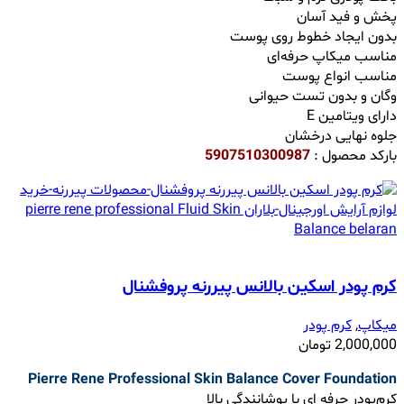
پخش و فید آسان
بدون ایجاد خطوط روی پوست
مناسب میکاپ حرفه‌ای
مناسب انواع پوست
وگان و بدون تست حیوانی
دارای ویتامین E
جلوه نهایی درخشان
بارکد محصول :
5907510300987
کرم پودر اسکین بالانس پیررنه پروفشنال
میکاپ
,
کرم پودر
2,000,000
تومان
Pierre Rene Professional Skin Balance Cover Foundation
کرم‌پودر حرفه ‌ای با پوشانندگی بالا