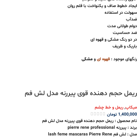
ایجاد خطوط صاف و یکنواخت با قلم روان
سهولت در استفاده
ضدآب
دوام طولانی مدت
ضد حساسیت
در دو رنگ مشکی و قهوه ای
باریک و ظریف
رنگهای موجود :
قهوه
ای
و
مشکی
ریمل حجم دهنده قوی پیررنه مدل لش فم
میکاپ
,
ریمل و خط چشم
1,400,000
تومان
نام محصول : ریمل حجم دهنده قوی پیررنه مدل لش فم
برند : پیررنه pierre rene professional
مدل : لش فم lash feme mascaras Pierre Rene