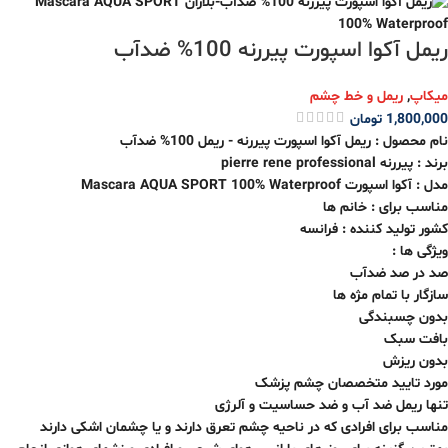
ریمل آکوا اسپورت پیررنه 100% ضدآب
میکاپ
,
ریمل و خط چشم
1,800,000
تومان
نام محصول : ریمل آکوا اسپورت پیررنه - ریمل 100% ضدآب
برند : پیررنه pierre rene professional
مدل : آکوا اسپورت Mascara AQUA SPORT 100% Waterproof
مناسب برای : خانم ها
کشور تولید کننده : فرانسه
ویژگی ها :
صد در صد ضدآب
سازگار با تمام مژه ها
بدون چسبندگی
بافت سبک
بدون ریزش
مورد تایید متخصصان چشم پزشک
تنها ریمل ضد آب و ضد حساسیت و آلرژی
مناسب برای افرادی که در ناحیه چشم تعرق دارند و یا چشمان اشکی دارند