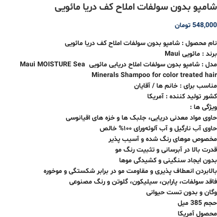
شامپو بدون سولفات املاح کف دریا مائویی
548,000
تومان
نام محصول : شامپو بدون سولفات املاح کف دریا مائویی
برند :
مائویی
Maui
مدل : شامپو بدون سولفات املاح دریایی مائویی Maui MOISTURE Sea
Minerals Shampoo for color treated hair
مناسب برای : خانم ها / آقایان
کشور تولید کننده : آمریکا
ویژگی ها :
حاوی مواد معدنی دریایی، جلبک ها و خزه های اقیانوسی
حاوی آب نارگیل و آب آلوئه‌ورای ۱۰۰% خالص
مخصوص موهای رنگ شده و آسیب پذیر
قدرت بالا در آبرسانی و تثبیت رنگ مو
بدون ایجاد سنگینی و کشیدگی موها
بالابردن انعطاف پذیری و مقاومت مو در برابر شکستگی و موخوره
فاقد سولفات، پارابن، سیلیکون، گلوتن و رنگ مصنوعی
وگان و بدون تست حیوانی
حجم 385 میل
محصول آمریکا