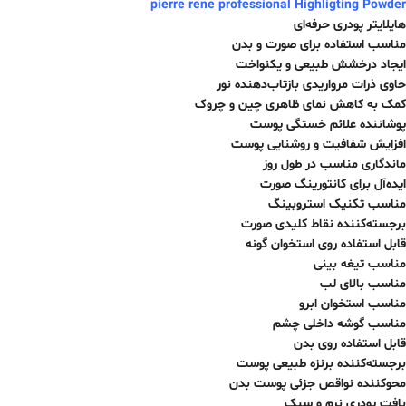
pierre rene professional Highligting Powder
هایلایتر پودری حرفه‌ای
مناسب استفاده برای صورت و بدن
ایجاد درخشش طبیعی و یکنواخت
حاوی ذرات مرواریدی بازتاب‌دهنده نور
کمک به کاهش نمای ظاهری چین و چروک
پوشاننده علائم خستگی پوست
افزایش شفافیت و روشنایی پوست
ماندگاری مناسب در طول روز
ایده‌آل برای کانتورینگ صورت
مناسب تکنیک استروبینگ
برجسته‌کننده نقاط کلیدی صورت
قابل استفاده روی استخوان گونه
مناسب تیغه بینی
مناسب بالای لب
مناسب استخوان ابرو
مناسب گوشه داخلی چشم
قابل استفاده روی بدن
برجسته‌کننده برنزه طبیعی پوست
محوکننده نواقص جزئی پوست بدن
بافت پودری نرم و سبک