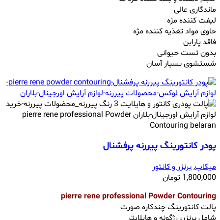
ماندگاری عالی
لیفت کننده مژه
حاوی مواد تغذیه کننده مژه
فاقد پارابن
بدون تست حیوانی
شستشوی بسیار آسان
پودر کانتورینگ‌ پیررنه پرفشنال
میکاپ
,
برنزر و کانتور
1,800,000
تومان
pierre rene professional Powder Contouring
پالت کانتورینگ چندکاره صورت
شامل برنزر، رژگونه و هایلایتر