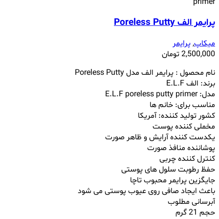
پرایمر الف Poreless Putty
میکاپ
,
پرایمر
2,500,000
تومان
نام محصول : پرایمر الف مدل Poreless Putty
برند: الف E.L.F
مدل: E.L.F poreless putty primer
مناسب برای: خانم ها
کشور تولید کننده: آمریکا
مخملی کننده پوست
یکدست کننده آرایش و ظاهر صورت
پوشاننده منافذ صورت
کنترل کننده چربی
حفظ رطوبت سلول های پوستی
جایگزین پرایمر محبوب تاچا
باعث ایجاد صافی روی عیوب پوستی می شود
آبرسانی مطلوب
حجم 21 گرم