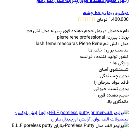
ریمل حجم دهنده قوی پیررنه مدل لش فم
میکاپ
,
ریمل و خط چشم
1,400,000
تومان
نام محصول : ریمل حجم دهنده قوی پیررنه مدل لش فم
برند : پیررنه pierre rene professional
مدل : لش فم lash feme mascaras Pierre Rene
مناسب برای : خانم ها
کشور تولید کننده : فرانسه
ویژگی ها :
شستشوی آسان
بدون چسبندگی
فاقد مواد سرطان زا
بدون تست حیوانی
حجم دهنده قوی
ماندگاری بالا