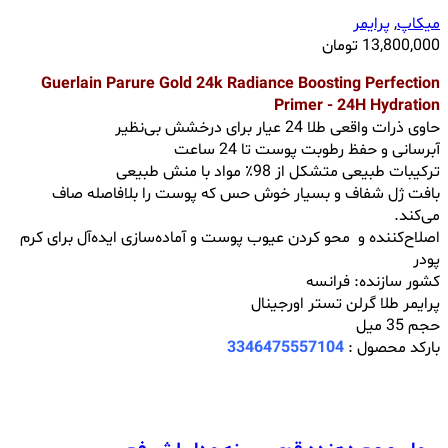
میکاپ
,
پرایمر
13,800,000
تومان
Guerlain Parure Gold 24k Radiance Boosting Perfection
Primer - 24H Hydration
حاوی ذرات واقعی طلا 24 عیار برای درخشش بی‌نظیر
آبرسانی و حفظ رطوبت پوست تا 24 ساعت
ترکیبات طبیعی متشکل از 98٪ مواد با منش طبیعی
بافت ژل شفاف و بسیار خوش حس که پوست را بلافاصله صاف
می‌کند.
اصلاح‌کننده و محو کردن عیوب پوست و آماده‌سازی ایده‌آل برای کرم
پودر
کشور سازنده: فرانسه
پرایمر طلا گرلن تستر اورجینال
حجم 35 میل
بارکد محصول :
3346475557104