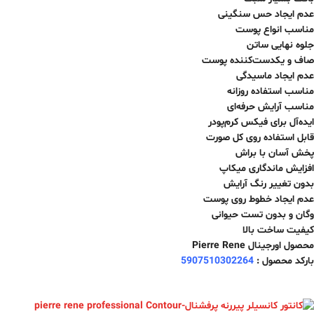
عدم ایجاد حس سنگینی
مناسب انواع پوست
جلوه نهایی ساتن
صاف و یکدست‌کننده پوست
عدم ایجاد ماسیدگی
مناسب استفاده روزانه
مناسب آرایش حرفه‌ای
ایده‌آل برای فیکس کرم‌پودر
قابل استفاده روی کل صورت
پخش آسان با براش
افزایش ماندگاری میکاپ
بدون تغییر رنگ آرایش
عدم ایجاد خطوط روی پوست
وگان و بدون تست حیوانی
کیفیت ساخت بالا
محصول اورجینال Pierre Rene
بارکد محصول :
5907510302264