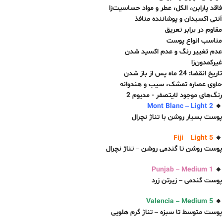
فاقد پارابن، الکل، عطر و مواد حساسیت‌زا
آنتی اکسیدان و پوشاننده منافذ
مقاوم در برابر تعریق
مناسب انواع پوست
عدم تغییر رنگ و عدم اکسید شدن
غیرکمدون‌زا
تاریخ انقضا: 24 ماه پس از باز شدن
حاوی عصاره تمشک، سیب و هندوانه
رنگ‌های موجود لایتصفر - مدیوم 2
Mont Blanc – Light 2
🔸
پوست بسیار روشن با تناژ نچرال
Fiji – Light 5
🔸
پوست روشن تا گندمی روشن – تناژ نچرال
Punjab – Medium 1
🔸
پوست گندمی – زیرتن زرد
Valencia – Medium 5
🔸
پوست متوسط تا سبزه – تناژ گر‌م هلویی