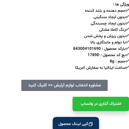
ویژگی ها :
✅حجم دهنده و بلند کننده
✅بدون ایجاد سنگینی
✅بدون ایجاد چسبندگی
✅رنگ کاملا مشکی
✅بدون ریزش و پخش شدن
✅با دوام و ماندگاری بالا
✅بارکد محصول : 843004101690
✅بچ کد محصول : 1789D
✅حجم : 8g
✅ساخت ایتالیا به سفارش آمریکا
مشاوره انتخاب لوازم آرایش >> کلیک کنید
اشتراک ‌گذاری در واتساپ
کپی لینک محصول