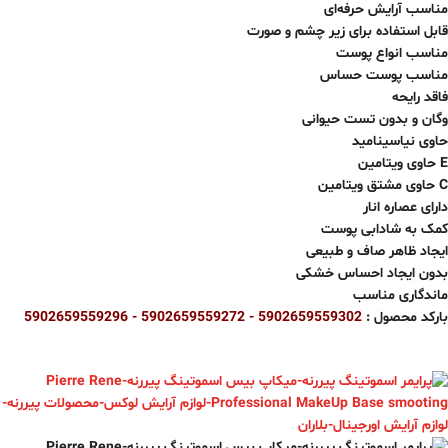
مناسب آرایش حرفه‌ای
قابل استفاده برای زیر چشم و صورت
مناسب انواع پوست
مناسب پوست حساس
فاقد رایحه
وگان و بدون تست حیوانی
حاوی نیاسینامید
حاوی ویتامین E
حاوی مشتق ویتامین C
دارای عصاره انار
کمک به شادابی پوست
ایجاد ظاهر صاف و طبیعی
بدون ایجاد احساس خشکی
ماندگاری مناسب
بارکد محصول :
5902659559302 - 5902659559272 -
5902659559296