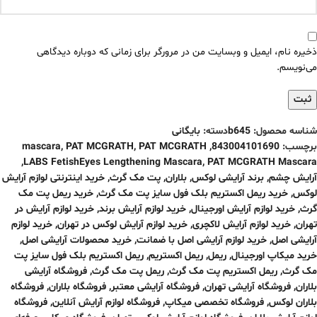
ذخیره نام، ایمیل و وبسایت من در مرورگر برای زمانی که دوباره دیدگاهی
می‌نویسم.
شناسه محصول:
b645
دسته:
بایگانی
برچسب:
843004101690
,
PAT MCGRATH
,
PAT MCGRATH
,
mascara
,
LABS FetishEyes Lengthening Mascara
,
PAT MCGRATH Mascara
آرایش چشم
,
برند آرایشی لوکس
,
بلاران
,
پت مک گرث
,
خرید اینترنتی لوازم آرایش
لوکس
,
خرید ریمل اکستریم بلک فول سایز پت مک گرث
,
خرید ریمل پت مک
گرث
,
خرید لوازم آرایش اورجینال
,
خرید لوازم آرایش برند
,
خرید لوازم آرایش در
تهران
,
خرید لوازم آرایش لاکچری
,
خرید لوازم آرایش لوکس در تهران
,
خرید لوازم
آرایشی اصل
,
خرید لوازم آرایشی اصل با ضمانت
,
خرید محصولات آرایشی اصل
,
خرید میکاپ اورجینال
,
ریمل
,
ریمل اکستریم
,
ریمل اکستریم بلک فول سایز پت
مک گرث
,
ریمل اکستریم پت مک گرث
,
ریمل پت مک گرث
,
فروشگاه آرایشی
بلاران
,
فروشگاه آرایشی تهران
,
فروشگاه آرایشی معتبر
,
فروشگاه بلاران
,
فروشگاه
بلاران لوکس
,
فروشگاه تخصصی میکاپ
,
فروشگاه لوازم آرایش آنلاین
,
فروشگاه