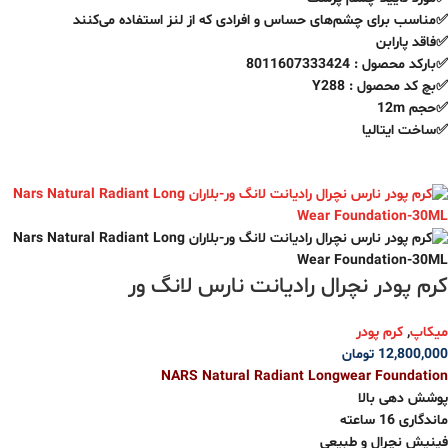
✅مناسب برای چشم‌های حساس و افرادی که از لنز استفاده می‌کنند
✅فاقد پارابن
✅بارکد محصول : 8011607333424
✅بچ کد محصول : Y288
✅حجم 12m
✅ساخت ایتالیا
کرم پودر نچرال رادیانت نارس لانگ ور
میکاپ
,
کرم پودر
12,800,000
تومان
NARS Natural Radiant Longwear Foundation
پوشش‌ دهی بالا
ماندگاری 16 ساعته
فینیش نچرال و طبیعی