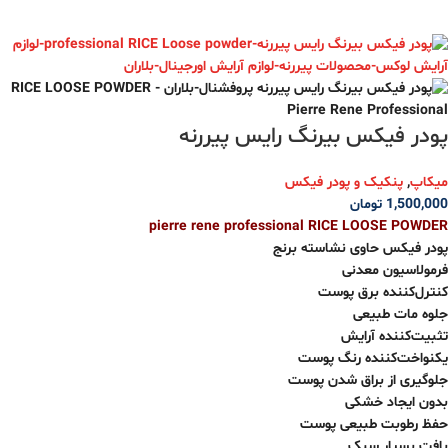
پودر فیکس بیرنگ رایس پیررنه
میکاپ
,
پنکیک و پودر فیکس
1,500,000
تومان
pierre rene professional RICE LOOSE POWDER
پودر فیکس حاوی نشاسته برنج
فرمولاسیون معدنی
کنترل‌کننده برق پوست
جلوه مات طبیعی
تثبیت‌کننده آرایش
یکنواخت‌کننده رنگ پوست
جلوگیری از براق شدن پوست
بدون ایجاد خشکی
حفظ رطوبت طبیعی پوست
بافت بسیار سبک