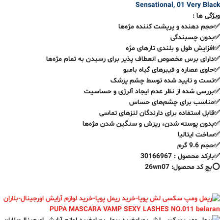
Sensational, 01 Very Black
ویژگی ها :
✅ﺣﺠﻢ ﺩﻫﻨﺪﻩ ﻭ ﭘﺮﭘﺸﺖ ﮐﻨﻨﺪﻩ ﻣﮋﻩﻫﺎ
✅بدون چسبندگی
✅ﺍﻓﺰﺍﯾﺶ ﻃﻮﻝ ﻭ ﺑﻠﻨﺪﯼ ﺗﺎﺭﻫﺎﯼ ﻣﮋﻩ
✅ﺩﺍﺭﺍﯼ ﺑﺮﺱ ﻣﺨﺼﻮﺹ ﺍﻧﻌﻄﺎﻑ ﭘﺬﯾﺮ ﺑﺮﺍﯼ ﺭﺳﯿﺪﻥ ﺑﻪ ﺗﻤﺎﻡ ﻣﮋﻩﻫﺎ
✅ﺣﺎﻭﯼ ﻋﺼﺎﺭﻩ ﻭ ﻓﯿﺒﺮﻫﺎﯼ ﮔﯿﺎﻩ ﺑﺎﻣﺒﻮ
✅ﺗﺴﺖ ﻭ ﺗﺎﯾﯿﺪ ﺷﺪﻩ ﺗﻮﺳﻂ ﭼﺸﻢ ﭘﺰﺷﮏ
✅ﺑﺮﺭﺳﯽ ﺷﺪﻩ ﺍﺯ ﻧﻈﺮ ﻋﺪﻡ ﺍﯾﺠﺎﺩ ﺁﻟﺮﮊﯼ ﻭ ﺣﺴﺎﺳﯿﺖ
✅ﻣﻨﺎﺳﺐ ﺑﺮﺍﯼ ﭼﺸﻢﻫﺎﯼ ﺣﺴﺎﺱ
✅ﻗﺎﺑﻞ ﺍﺳﺘﻔﺎﺩﻩ ﺑﺮﺍﯼ ﺩﺍﺭﻧﺪﮔﺎﻥ ﻟﻨﺰﻫﺎﯼ ﺗﻤﺎﺳﯽ
✅ﺑﺪﻭﻥ ﭘﻮﺳﺘﻪ ﺷﺪﻥ، ﺭﯾﺰﺵ ﻭ ﺳﻨﮕﯿﻦ ﺷﺪﻥ ﻣﮋﻩﻫﺎ
✅ﺳﺎﺧﺖ ﺍﯾﺘﺎﻟﯿﺎ
✅حجم 9.6 گرم
✅بارکد محصول : 30166967
⭕️بچ کد محصول: 26wn07