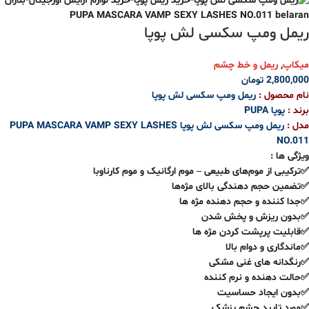
ریمل ومپ سکسی لش پوپا
میکاپ
,
ریمل و خط چشم
2,800,000
تومان
نام محصول :
ریمل ومپ سکسی لش پوپا
برند :
پوپا
PUPA
مدل :
ریمل ومپ سکسی لش پوپا
PUPA MASCARA VAMP SEXY LASHES
NO.011
ویژگی ها :
✅ترکیبی از موم‌های طبیعی – موم ارگانیک و موم کارناوبا
✅تضمین حجم دهندگی بالای مژه‌ها
✅جدا کننده و حجم دهنده مژه ها
✅بدون ریزش و پخش شدن
✅قابلیت پرپشت کردن مژه ها
✅ماندگاری و دوام بالا
✅رنگدانه های غنی مشکی
✅حالت دهنده و نرم کننده
✅بدون ایجاد حساسیت
✅مورد تایید چشم پزشک