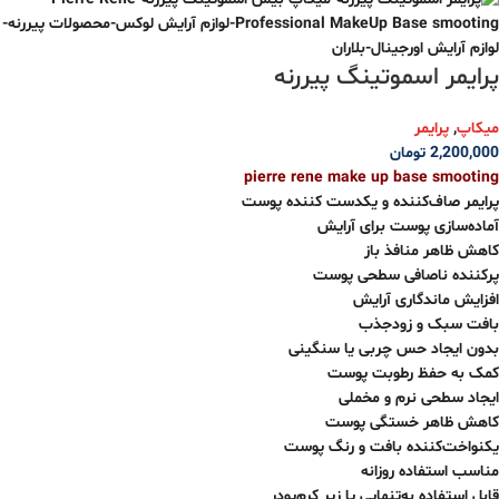
پرایمر اسموتینگ پیررنه
میکاپ
,
پرایمر
2,200,000
تومان
pierre rene make up base smooting
پرایمر صاف‌کننده و یکدست کننده پوست
آماده‌سازی پوست برای آرایش
کاهش ظاهر منافذ باز
پرکننده ناصافی‌ سطحی پوست
افزایش ماندگاری آرایش
بافت سبک و زودجذب
بدون ایجاد حس چربی یا سنگینی
کمک به حفظ رطوبت پوست
ایجاد سطحی نرم و مخملی
کاهش ظاهر خستگی پوست
یکنواخت‌کننده بافت و رنگ پوست
مناسب استفاده روزانه
قابل استفاده به‌تنهایی یا زیر کرم‌پودر