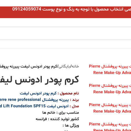
نتخاب محصول با توجه به رنگ و نوع پوست 09124059074
خانه
/
بایگانی
/
کرم پودر ادونس لیفت پیررنه پروفش
کرم پودر ادونس لیف
نام محصول :
کرم پودر ادونس لیفت
برند :
پیررنه پروفشنال pierre rene professional
مدل :
ادونس لیفت Pierre Rene Make-Up Advanced Lift Foundation SPF15
مناسب برای : خانم ها
کشور تولید کننده : فرانسه
ویژگی ها :