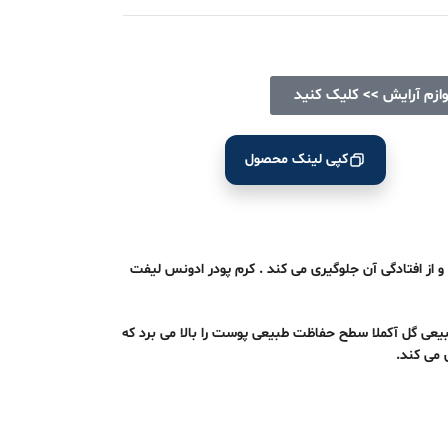
وازم آرایش >> کلیک کنید
کپی لینک محصول
 از افتادگی آن جلوگیری می کند . کرم پودر ادونس لیفت
بیعی گل آکملا سطح حفاظت طبیعی پوست را بالا می برد
که