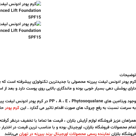
توضیحات
کرم پودر ادونس لیفت پیررنه محصولی با جدیدترین تکنولوژی پیشرفته است که پس 
دارای پوشش دهی بسیار خوبی بوده و ماندگاری بالایی روی پوست دارد و بعد از استف
وجود ویتامین های PP ، A ، E ، Phytosoqualane در کرم پودر ادونس لیفت پیررنه و
به سرعت نسبت به رفع چروک های صورت اقدام تاثیر می گذارد . این
کرم پودر
حاوی SPF 15 نیز می باشد که از نفوذ ا
همراهان عزیز فروشگاه لوازم آرایش بلاران ، قیمت ها تماما با تخفیف درنظر گرفته شده ، و بابت اصالت کالا ،7 
تمام محصولات فروشگاه بلاران، اورجینال بوده و با مناسب ترین قیمت در اختیار 
فروشگاه بلاران
نماینده رسمی محصولات اورجینال برند پیررنه در تهران
می‌باشد