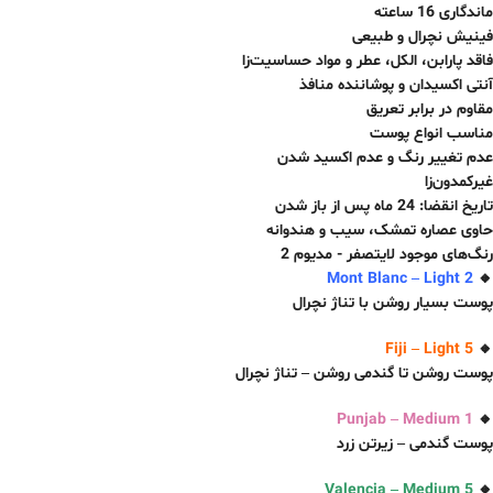
ماندگاری 16 ساعته
فینیش نچرال و طبیعی
فاقد پارابن، الکل، عطر و مواد حساسیت‌زا
آنتی اکسیدان و پوشاننده منافذ
مقاوم در برابر تعریق
مناسب انواع پوست
عدم تغییر رنگ و عدم اکسید شدن
غیرکمدون‌زا
تاریخ انقضا: 24 ماه پس از باز شدن
حاوی عصاره تمشک، سیب و هندوانه
رنگ‌های موجود لایتصفر - مدیوم 2
Mont Blanc – Light 2
🔸
پوست بسیار روشن با تناژ نچرال
Fiji – Light 5
🔸
پوست روشن تا گندمی روشن – تناژ نچرال
Punjab – Medium 1
🔸
پوست گندمی – زیرتن زرد
Valencia – Medium 5
🔸