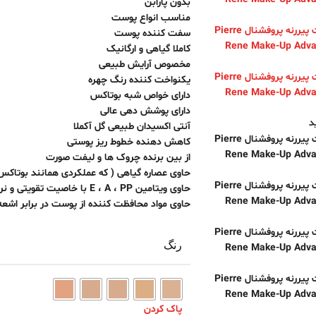
بدون پارابن
مناسب انواع پوست
سفت کننده پوست
کاملا گیاهی و ارگانیک
مخصوص آرایش طبیعی
یکنواخت کننده رنگ چهره
دارای خواص شبه بوتاکس
دارای پوشش دهی عالی
د
آنتی اکسیدان طبیعی گل آکملا
کاهش دهنده خطوط ریز پوستی
از بین برنده چروک ها و لیفت صورت
حاوی عصاره گیاهی ( که عملکردی همانند بوتاکس 
حاوی ویتامین E ، A ، PP با خاصیت تقویتی و نرم کنندگی پوست
حاوی مواد محافظت کننده از پوست در برابر اشعه مضر
رنگ
پاک کردن