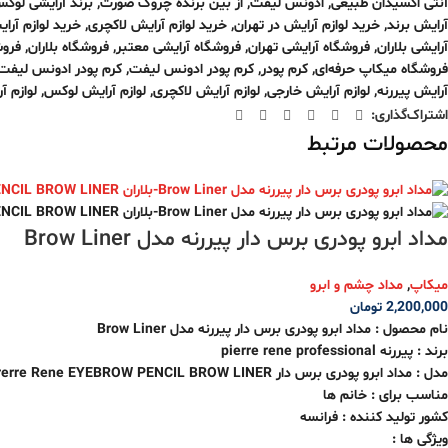
آنتی اکسیدان طبیعی
,
ادونس لیفت
,
از بین برنده چروک صورت
,
برند آرایشی لوک
آرایش برند
,
خرید لوازم آرایش در تهران
,
خرید لوازم آرایش لاکچری
,
خرید لوازم آرا
آرایشی بلاران
,
فروشگاه آرایشی تهران
,
فروشگاه آرایشی معتبر
,
فروشگاه بلاران
,
فروش
فروشگاه میکاپ حرفه‌ای
,
کرم پودر
,
کرم پودر ادونس لیفت
,
کرم پودر ادونس لیفت 
آرایش پیررنه
,
لوازم آرایش خارجی
,
لوازم آرایش لاکچری
,
لوازم آرایش لوکس
,
لوازم آ
اشتراک‌گذاری:
محصولات مرتبط
مداد ابرو پودری برس دار پیررنه مدل Brow Liner
میکاپ
,
مداد چشم و ابرو
2,200,000
تومان
نام محصول : مداد ابرو پودری برس دار پیررنه مدل Brow Liner
برند : پیررنه pierre rene professional
مدل : مداد ابرو پودری برس دار
rerre Rene EYEBROW PENCIL BROW LINER
مناسب برای : خانم ها
کشور تولید کننده : فرانسه
ویژگی ها :