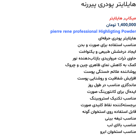
هایلایتر پودری پیررنه
میکاپ
,
هایلایتر
1,400,000
تومان
pierre rene professional Highligting Powder
هایلایتر پودری حرفه‌ای
مناسب استفاده برای صورت و بدن
ایجاد درخشش طبیعی و یکنواخت
حاوی ذرات مرواریدی بازتاب‌دهنده نور
کمک به کاهش نمای ظاهری چین و چروک
پوشاننده علائم خستگی پوست
افزایش شفافیت و روشنایی پوست
ماندگاری مناسب در طول روز
ایده‌آل برای کانتورینگ صورت
مناسب تکنیک استروبینگ
برجسته‌کننده نقاط کلیدی صورت
قابل استفاده روی استخوان گونه
مناسب تیغه بینی
مناسب بالای لب
مناسب استخوان ابرو