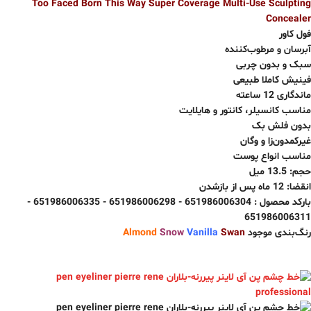
Too Faced Born This Way Super Coverage Multi-Use Sculpting
Concealer
فول کاور
آبرسان و مرطوب‌کننده
سبک و بدون چربی
فینیش کاملا طبیعی
ماندگاری 12 ساعته
مناسب کانسیلر، کانتور و هایلایت
بدون فلش بک
غیرکمدون‌زا و وگان
مناسب انواع پوست
حجم: 13.5 میل
انقضا: 12 ماه پس از بازشدن
بارکد محصول :
651986006304
-
651986006298
-
651986006335
-
651986006311
رنگ‌بندی موجود
Swan
Vanilla
Snow
Almond