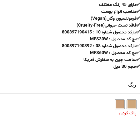
✅دارای 45 رنگ مختلف
✅مناسب انواع پوست
✅فرمولاسیون وگان(Vegan)
✅فاقد تست حیوانی(Cruelty-Free)
✅بارکد محصول شماره 10 : 800897190415
✅بچ کد محصول : MFS30W
✅بارکد محصول شماره 08 : 800897190392
✅بچ کد محصول : MFS60W
✅ساخت چین به سفارش آمریکا
✅حجم 30 میل
رنگ
پاک کردن