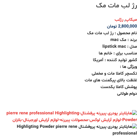
رژ لب مات مک
میکاپ
,
رژلب
2,800,000
تومان
نام محصول : رژ لب مات مک
برند : مک mac
مدل : lipstick mac
مناسب برای : خانم ها
کشور تولید کننده : آمریکا
ویژگی ها :
تکسچر کاملا مات و مخملی
غلظت بالای پیگمنت های مات
پوشش کاملا یکدست
دوام طولانی