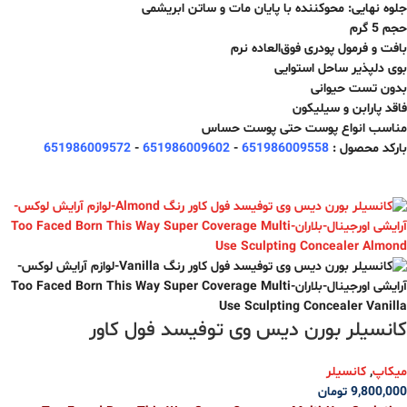
جلوه نهایی: محوکننده با پایان مات و ساتن ابریشمی
حجم 5 گرم
بافت و فرمول پودری فوق‌العاده نرم
بوی دلپذیر ساحل استوایی
بدون تست حیوانی
فاقد پارابن و سیلیکون
مناسب انواع پوست حتی پوست حساس
بارکد محصول :
651986009558
-
651986009602
-
651986009572
کانسیلر بورن دیس وی توفیسد فول کاور
میکاپ
,
کانسیلر
9,800,000
تومان