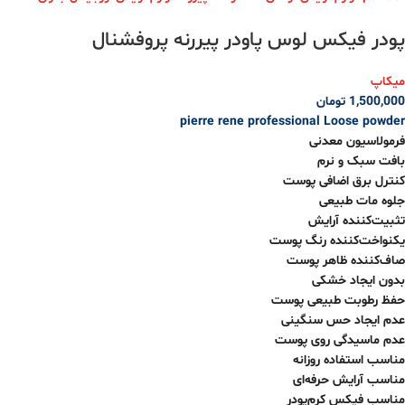
پودر فیکس لوس پاودر پیررنه پروفشنال
میکاپ
1,500,000
تومان
pierre rene professional Loose powder
فرمولاسیون معدنی
بافت سبک و نرم
کنترل برق اضافی پوست
جلوه مات طبیعی
تثبیت‌کننده آرایش
یکنواخت‌کننده رنگ پوست
صاف‌کننده ظاهر پوست
بدون ایجاد خشکی
حفظ رطوبت طبیعی پوست
عدم ایجاد حس سنگینی
عدم ماسیدگی روی پوست
مناسب استفاده روزانه
مناسب آرایش حرفه‌ای
مناسب فیکس کرم‌پودر