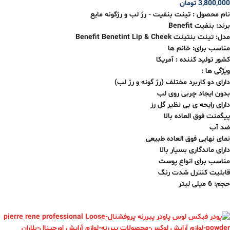
3,800,000
تومان
نام محصول : تینت بنفیت - رژ لب و رژگونه مایع
برند: بنفیت Benefit
مدل: تینت بنتینت Benefit Benetint Lip & Cheek
مناسب برای: خانم ها
کشور تولید کننده : آمریکا
ویژگی ها :
دارای دو کاربرد مختلف (رژ گونه و رژ لب)
بدون ایجاد چربی روی لب
دارای رایحه ی بی نظیر گل رز
پیگمنت فوق العاده بالا
ضد آب
نمای نهایی فوق العاده طبیعی
دارای ماندگاری بسیار بالا
مناسب برای انواع پوست
قابلیت کنترل شدت رنگ
حجم: 6 میلی لیتر