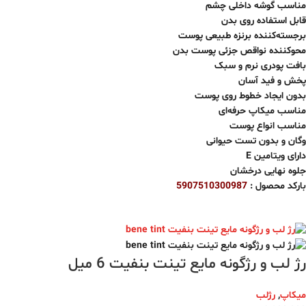
مناسب گوشه داخلی چشم
قابل استفاده روی بدن
برجسته‌کننده برنزه طبیعی پوست
محوکننده نواقص جزئی پوست بدن
بافت پودری نرم و سبک
پخش و فید آسان
بدون ایجاد خطوط روی پوست
مناسب میکاپ حرفه‌ای
مناسب انواع پوست
وگان و بدون تست حیوانی
دارای ویتامین E
جلوه نهایی درخشان
بارکد محصول :
5907510300987
رژ لب و رژگونه مایع تینت بنفیت 6 میل
میکاپ
,
رژلب