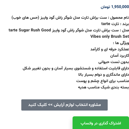
1,950,000
تومان
نام محصول : ست براش تارت مدل شوگر راش گود وایبز (حس های خوب)
برند : تارت tarte
مدل : ست براش تارت مدل شوگر راش گود وایبز tarte Sugar Rush Good
Vibes only Brush Set
ویژگی ها :
عملکرد حرفه ای و کارآمد
کاربرد آسان
بدون تست حیوانی
دارای قابلیت استفاده و شستشوی بسیار آسان و بدون تغییر شکل
دارای ماندگاری و دوام بسیار بالا
مناسب برای انواع چشم و پوست
بسته بندی شیک مناسب هدیه
مشاوره انتخاب لوازم آرایش >> کلیک کنید
اشتراک ‌گذاری در واتساپ