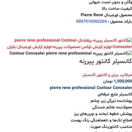
وگان و بدون تست حیوانی
کیفیت ساخت بالا
محصول اورجینال Pierre Rene
بارکد محصول :
5907510302264
کانسیلر کانتور پیررنه
میکاپ
,
برنزر و کانتور
,
کانسیلر
1,500,000
تومان
pierre rene professional
Contour Concealer
کانسیلر مایع حرفه‌ای
پوشاننده تیرگی زیر چشم
محوکننده علائم خستگی
پوشش خطوط لبخند و چین‌های ریز
اصلاح لک‌ها و ناهماهنگی رنگ پوست
مناسب کانتورینگ صورت