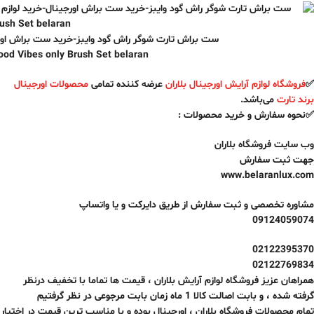
ست براش تارت شوگر راش گود وایبز-خرید ست براش اورجی
ood Vibes only Brush Set belaran
✅
فروشگاه لوازم آرایش اورجینال بلاران
عرضه کننده تمامی
محصولات اورجینال
برند تارت
می‌باشد.
✅نحوه سفارش و خرید محصولات :
وب سایت فروشگاه بلاران
جهت ثبت سفارش
www.belaranlux.com
مشاوره تخصصی و ثبت سفارش از طریق دایرکت و یا واتساپ
09124059074
02122395370
02122769834
همراهان عزیز فروشگاه لوازم آرایش بلاران ، قیمت ها تماما با تخفیف درنظر
گرفته شده ، و بابت اصالت کالا
1 ماه
زمان بابت مرجوعی در نظر گرفتیم
تمام محصولات فروشگاه بلاران ، اورجینال بوده و با مناسب ترین قیمت در اختیار