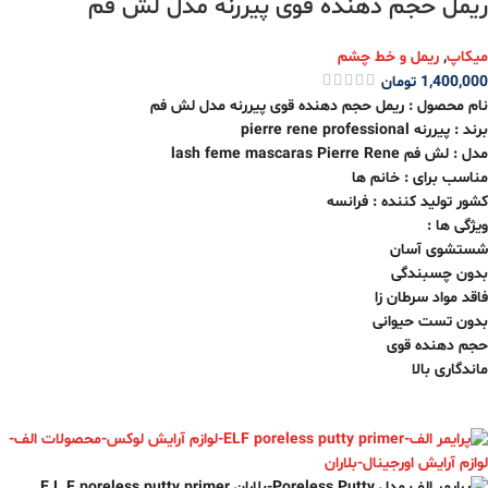
ریمل حجم دهنده قوی پیررنه مدل لش فم
میکاپ
,
ریمل و خط چشم
1,400,000
تومان
نام محصول : ریمل حجم دهنده قوی پیررنه مدل لش فم
برند : پیررنه pierre rene professional
مدل : لش فم lash feme mascaras Pierre Rene
مناسب برای : خانم ها
کشور تولید کننده : فرانسه
ویژگی ها :
شستشوی آسان
بدون چسبندگی
فاقد مواد سرطان زا
بدون تست حیوانی
حجم دهنده قوی
ماندگاری بالا