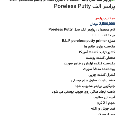
پرایمر الف Poreless Putty
میکاپ
,
پرایمر
2,500,000
تومان
نام محصول : پرایمر الف مدل Poreless Putty
برند: الف E.L.F
مدل: E.L.F poreless putty primer
مناسب برای: خانم ها
کشور تولید کننده: آمریکا
مخملی کننده پوست
یکدست کننده آرایش و ظاهر صورت
پوشاننده منافذ صورت
کنترل کننده چربی
حفظ رطوبت سلول های پوستی
جایگزین پرایمر محبوب تاچا
باعث ایجاد صافی روی عیوب پوستی می شود
آبرسانی مطلوب
حجم 21 گرم
ضد جوش و آکنه
بسیار سبک