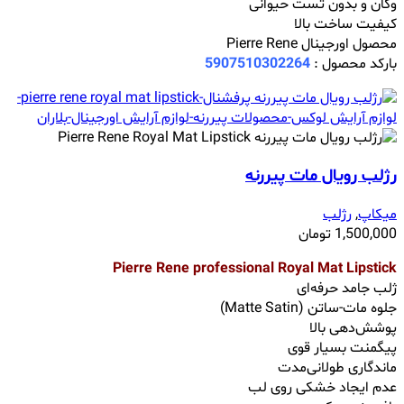
وگان و بدون تست حیوانی
کیفیت ساخت بالا
محصول اورجینال Pierre Rene
بارکد محصول :
5907510302264
رژلب رویال مات پیررنه
میکاپ
,
رژلب
1,500,000
تومان
Pierre Rene professional Royal Mat Lipstick
ژلب جامد حرفه‌ای
جلوه مات-ساتن (Matte Satin)
پوشش‌دهی بالا
پیگمنت بسیار قوی
ماندگاری طولانی‌مدت
عدم ایجاد خشکی روی لب