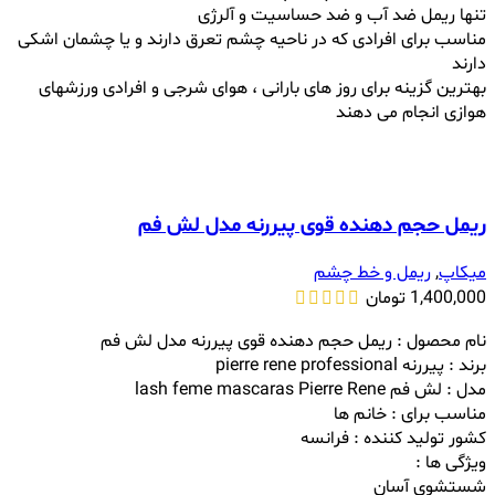
تنها ریمل ضد آب و ضد حساسیت و آلرژی
مناسب برای افرادی که در ناحیه چشم تعرق دارند و یا چشمان اشکی
دارند
بهترین گزینه برای روز های بارانی ، هوای شرجی و افرادی ورزشهای
هوازی انجام می دهند
ریمل حجم دهنده قوی پیررنه مدل لش فم
میکاپ
,
ریمل و خط چشم
1,400,000
تومان
نام محصول : ریمل حجم دهنده قوی پیررنه مدل لش فم
برند : پیررنه pierre rene professional
مدل : لش فم lash feme mascaras Pierre Rene
مناسب برای : خانم ها
کشور تولید کننده : فرانسه
ویژگی ها :
شستشوی آسان