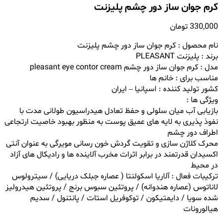
کرم جوان ساز دور چشم پلیزنت
330,000
تومان
نام محصول : کرم جوان ساز دور چشم پلیزنت
برند :
پلیزنت PLEASANT
مدل :
کرم جوان ساز دور چشم
pleasant eye contor cream
مناسب برای : خانم ها
کشور تولید کننده : اسپانیا – ایران
ویژگی ها :
بازیابی آب میان سلولی و حفظ تعادل هیدراسیون طولانی مدت با
نفوذ پذیری به لایه های عمیق پوست به منظور بهبود خاصیت ارتجاعی
اطراف دور چشم
محرک کلاژن سازی و تقویت گردش خون رسانی مویرگی به عنوان آنتی
اکسیدان قدرتمند در برابر اثرات مخرب آلاینده ها و رادیکال های آزاد
در محیط
ترکیبات فعال : آلاریا اسکولنتا ( عصاره جبلک دریایی) / سیترولوس
لاناتوس (عصاره هندوانه) / پروتئین سبوس برنج / پروتئین هیدرولیز
شده سویا / دایمتیکون / توکوفریل استات / پانتنول / سدیم
هیالورونات