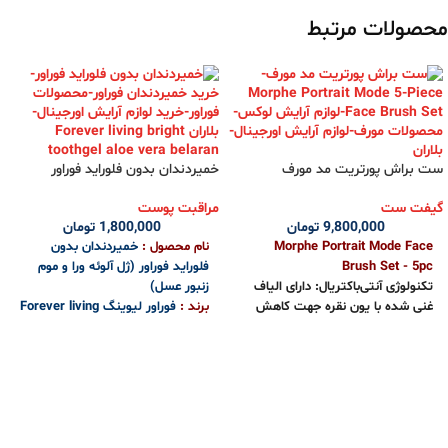
محصولات مرتبط
ست براش پورتریت مد مورف
خمیردندان بدون فلوراید فوراور
گیفت ست
مراقبت پوست
9,800,000
تومان
1,800,000
تومان
Morphe Portrait Mode Face
نام محصول :
خمیردندان بدون
Brush Set - 5pc
فلوراید فوراور (ژل آلوئه ورا و موم
تکنولوژی آنتی‌باکتریال: دارای الیاف
زنبور عسل)
غنی شده با یون نقره جهت کاهش
برند :
فوراور لیوینگ Forever living
۹۹.۹٪ باکتری‌ها
مدل :
خمیردندان بدون فلوراید
ست کامل 5 تکه: شامل براش‌های
Forever living bright toothgel aloe
ضروری برای کرم‌پودر، کانسیلر، پودر
vera
و کانتور
کشور تولید کننده : آمریکا
طراحی شده برای جلوگیری از ریزش
ویژگی ها :
مو، فرسایش و ایجاد خط روی صورت
خاصیت سفید کنندگی عالی
الیاف مصنوعی با کیفیت بالا (PBT) با
مناسب برای دندان های لمینت و