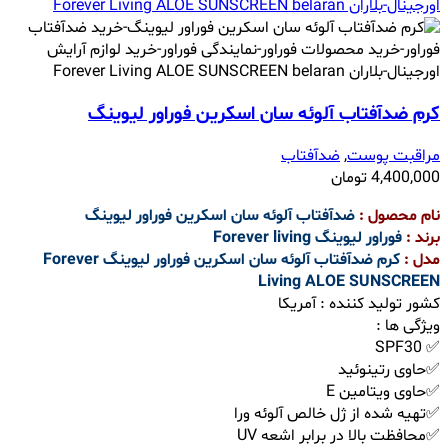
کرم ضدآفتاب آلوئه سان اسکرین فوراور لیوینگ
مراقبت پوست
,
ضدآفتاب
4,400,000
تومان
نام محصول :
ضدآفتاب آلوئه سان اسکرین فوراور لیوینگ
برند :
فوراور لیوینگ Forever living
مدل :
کرم ضدآفتاب آلوئه سان اسکرین فوراور لیوینگ Forever
Living ALOE SUNSCREEN
کشور تولید کننده : آمریکا
ویژگی ها :
✅ SPF30
✅حاوی رتینوئید
✅حاوی ویتامین E
✅تهیه شده از ژل خالص آلوئه ورا
✅محافظت بالا در برابر اشعه UV