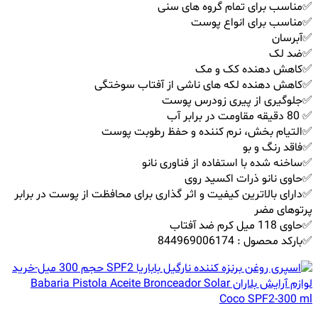
✅مناسب برای تمام گروه های سنی
✅مناسب برای انواع پوست
✅آبرسان
✅ضد لک
✅کاهش دهنده کک و مک
✅کاهش دهنده لکه های ناشی از آفتاب سوختگی
✅جلوگیری از پیری زودرس پوست
✅ 80 دقیقه مقاومت در برابر آب
✅التیام بخش، نرم کننده و حفظ رطوبت پوست
✅فاقد رنگ و بو
✅ساخنه شده با استفاده از فناوری نانو
✅حاوی نانو ذرات اکسید روی
✅دارای بالاترین کیفیت و اثر گذاری برای محافظت از پوست در برابر
پرتوهای مضر
✅حاوی 118 میل کرم ضد آفتاب
✅بارکد محصول : 844969006174