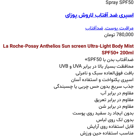
اسپری ضد آفتاب لاروش پوزای
مراقبت پوست
,
ضدآفتاب
780,000
تومان
La Roche-Posay Anthelios Sun screen Ultra-Light Body Mist
SPF50+ 200ml
ضدآفتاب بدن با SPF50+
محافظت بسیار بالا در برابر UVA و UVB
بافت فوق‌العاده سبک و نامرئی
اسپری یکنواخت و استفاده آسان
جذب سریع بدون حس چربی یا چسبندگی
مقاوم در برابر آب
مقاوم در برابر تعریق
مقاوم در برابر شن
بدون ایجاد رد سفید روی پوست
بدون لک روی لباس
قابل استفاده روی آرایش
مناسب استفاده حین ورزش