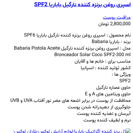
اسپری روغن برنزه کننده نارگیل باباریا SPF2
مراقبت پوست
2,800,000
تومان
نام محصول :
اسپری روغن برنزه کننده نارگیل باباریا SPF6
برند : باباریا Babaria
مدل :
اسپری روغن برنزه کننده نارگیل
Babaria Pistola Aceite
Bronceador Solar Coco SPF2-300 ml
مناسب برای : خانم ها و آقایان
کشور تولید کننده : اسپانیا
ویژگی ها :
SPF2
حاوی عصاره نارگیل
حاوی ویتامین های A و E
محافظت از پوست در برابر اشعه های مضر نور آفتاب UVA و UVB
جلوگیری از دهیدراته شدن پوست
آبرسان و تغذیه کننده پوست
نرم و لطیف کننده پوست