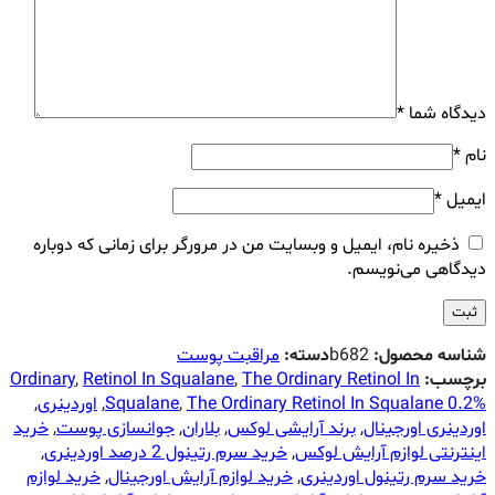
دیدگاه شما
*
نام
*
ایمیل
*
ذخیره نام، ایمیل و وبسایت من در مرورگر برای زمانی که دوباره
دیدگاهی می‌نویسم.
شناسه محصول:
b682
دسته:
مراقبت پوست
برچسب:
The Ordinary Retinol In
,
Retinol In Squalane
,
Ordinary
The Ordinary Retinol In Squalane 0.2%
,
Squalane
,
اوردینری
,
اوردینری اورجینال
,
برند آرایشی لوکس
,
بلاران
,
جوانسازی پوست
,
خرید
اینترنتی لوازم آرایش لوکس
,
خرید سرم رتینول 2 درصد اوردینری
,
خرید سرم رتینول اوردینری
,
خرید لوازم آرایش اورجینال
,
خرید لوازم