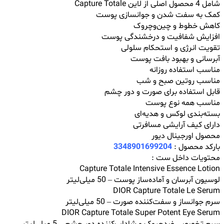
شامل 4 محصول اصلی از لاین Capture Totale
کمک به سفت شدن و جوانسازی پوست
کاهش خطوط و چین‌وچروک
افزایش شفافیت و درخشندگی پوست
تقویت انرژی و استحکام سلولی
آبرسانی و بهبود بافت پوست
مناسب استفاده روزانه
مناسب روتین صبح و شب
قابل استفاده برای صورت و دور چشم
مناسب همه نوع پوست
بسته‌بندی لوکس و هدیه‌ای
دارای کیف آرایشی مسافرتی
محصول اورجینال دیور
بارکد محصول :
3348901699204
محتویات داخل ست :
Capture Totale Intensive Essence Lotion
لوسیون آبرسان و آماده‌ساز پوست – 50 میلی‌لیتر
DIOR Capture Totale Le Serum
سرم جوانساز و سفت‌کننده صورت – 50 میلی‌لیتر
DIOR Capture Totale Super Potent Eye Serum
سرم تخصصی ضدچروک و شاداب‌کننده دور چشم – 5 میلی‌لیتر