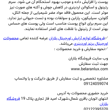
پوست را افزایش داده و موجب بهبود استحکام آن می شود. سرم
رتینول و اسکوالن اردینری در کاهش جوش و آکنه های صورت نیز
موثر است. این محصول فاقد مواد مضر شیمیایی از جمله الکل،
گلوتن، سیلیکون، پارابن و سولفات بوده و تست حیوانی نیز ندارد.
این سرم برای انواع پوست مناسب است ولی پوست های حساس
بهتر است از رتینول با غلظت های کمتر استفاده نمایند.
✅
فروشگاه لوازم آرایش اورجینال بلاران
عرضه کننده تمامی
محصولات
اورجینال برند اوردینری
می‌باشد.
✅نحوه سفارش و خرید محصولات :
وب سایت فروشگاه بلاران
جهت ثبت سفارش
www.belaranlux.com
مشاوره تخصصی و ثبت سفارش از طریق دایرکت و یا واتساپ
09124059074
خرید حضوری محصولات به آدرس
انتهای اتوبان باقری شمال،شهرک امید فاز تجاری پلاک 19
فروشگاه
بلاران
02122395370