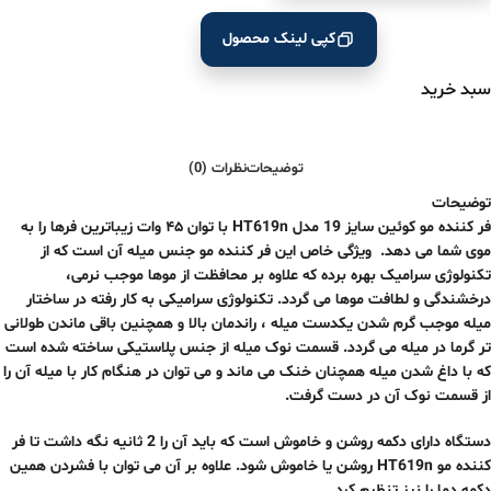
کپی لینک محصول
سبد خرید
توضیحات
نظرات (0)
توضیحات
فر کننده مو کوئین سایز 19 مدل HT619n با توان ۴۵ وات زیباترین فرها را به
موی شما می دهد. ویژگی خاص این فر کننده مو جنس میله آن است که از
تکنولوژی سرامیک بهره برده که علاوه بر محافظت از موها موجب نرمی،
درخشندگی و لطافت موها می گردد. تکنولوژی سرامیکی به کار رفته در ساختار
میله موجب گرم شدن یکدست میله ، راندمان بالا و همچنین باقی ماندن طولانی
تر گرما در میله می گردد. قسمت نوک میله از جنس پلاستیکی ساخته شده است
که با داغ شدن میله همچنان خنک می ماند و می توان در هنگام کار با میله آن را
از قسمت نوک آن در دست گرفت.
دستگاه دارای دکمه روشن و خاموش است که باید آن را 2 ثانیه نگه داشت تا فر
کننده مو HT619n روشن یا خاموش شود. علاوه بر آن می توان با فشردن همین
دکمه دما را نیز تنظیم کرد .