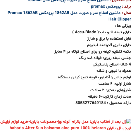
نام محصول :
ماشین اصلاح سر و صورت پرومکس مدل 1862AB
برند :
پرومکس promax
مدل :
ماشین اصلاح سر و صورت
مدل 1862AB پرومکس Promax 1862AB
Hair Clipper
ویژگی ها :
دارای تیغه اکیو بلید( Accu-Blade )
قابل استفاده با برق و شارژ
دارای باتری قدرتمند لیتیوم
دکمه تنظیم تیغه رو برای اصلاح کوتاه در ۴ سایز
جنس تیغه زیری: فولاد ضد زنگ
4 شانه اصلاح پلاستیکی
همراه با قیچی و شانه
لوازم جانبی: آداپتور، فرچه تمیز کردن دستگاه
شارژ اولیه: ۶ ساعت
شارژهای بعدی: ۲ ساعت
مدت زمان کارکرد:۶۰ دقیقه
بارکد محصول : 8053277649184