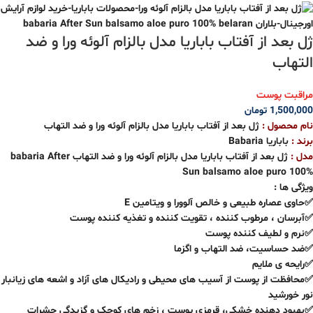
ژل بعد از آفتاب باباریا مدل بالزام آلوئه ورا و ضد
التهاب
مراقبت پوست
1,500,000
تومان
نام محصول :
ژل بعد از آفتاب باباریا مدل بالزام آلوئه ورا و ضد التهاب
برند :
باباریا Babaria
مدل :
ژل بعد از آفتاب باباریا مدل بالزام آلوئه ورا و ضد التهاب babaria After
Sun balsamo aloe puro 100%
ویژگی ها :
✅حاوی عصاره طبیعی و خالص آلوورا و ویتامین E
✅آبرسان ، مرطوب کننده ، تقویت کننده و تغذیه کننده پوست
✅نرم و لطیف کننده پوست
✅ضد حساسیت، ضد التهاب و اگزما
✅رایحه ی ملایم
✅محافظت از پوست از آسیب های محیطی و رادیکال های آزاد و اشعه های زیانبار
نور خورشید
✅بهبود دهنده خشکی، قرمزی پوست ، زخم های کوچک و گزیدگی حشرات