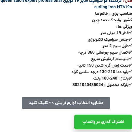
مدل :
فرکننده مو سرامیک سایز 19 کویین queen salon expert professional
curling iron HT619n
مناسب برای : خانم ها
کشور تولید کننده : چین
ویژگی ها :
✅قطر 19 میلی متر
✅جنس سرامیک تکنولوژی
✅طول سیم 2 متر
✅اتصال سیم چرخشی 360 درجه
✅سیستم گرمایش سریع
✅مدت زمان گرم شدن 150 ثانیه
✅بازه دما 210-130 درجه سانتی گراد
✅ولتاژ : 240-100 ولت
✅بارکد محصول : 3021040435024
مشاوره انتخاب لوازم آرایش >> کلیک کنید
اشتراک ‌گذاری در واتساپ