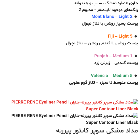
حاوی عصاره تمشک، سیب و هندوانه
رنگ‌های موجود لایتصفر - مدیوم 2
Mont Blanc – Light 2
🔸
پوست بسیار روشن با تناژ نچرال
Fiji – Light 5
🔸
پوست روشن تا گندمی روشن – تناژ نچرال
Punjab – Medium 1
🔸
پوست گندمی – زیرتن زرد
Valencia – Medium 5
🔸
پوست متوسط تا سبزه – تناژ گر‌م هلویی
مداد مشکی سوپر کانتور پیررنه