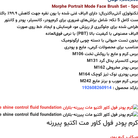
Morphe Portrait Mode Face Brush Set - 5pc
تکنولوژی آنتی‌باکتریال: دارای الیاف غنی شده با یون نقره جهت کاهش ۹۹.۹٪ باکتری‌ها
ست کامل 5 تکه: شامل براش‌های ضروری برای کرم‌پودر، کانسیلر، پودر و کانتور
طراحی شده برای جلوگیری از ریزش مو، فرسایش و ایجاد خط روی صورت
الیاف مصنوعی با کیفیت بالا (PBT) با نرمی فوق‌العاده
بدون تست حیوانی با دسته چوبی ارگونومیک
مناسب برای محصولات کرمی، مایع و پودری
برس کرم و مایع با روکش تخت M106
برس کانسیلر پدال گرد M131
برس پودر مخروطی M162
برس پودری نوک تیز کوچک M164
برس کرم مورب و برنز مایع M242
بارکد محصول :
192608260914
کرم پودر فول کاور مت اکتیو پیررنه
میکاپ
,
کرم پودر