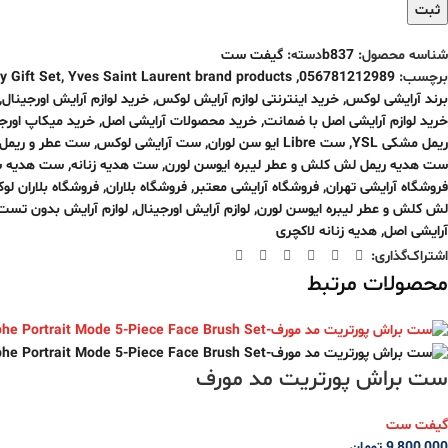
شناسه محصول:
b837
دسته:
گیفت ست
برچسب:
056781212989
,
Yves Saint Laurent brand products
,
 Gift Set
برند آرایشی لوکس
,
خرید اینترنتی لوازم آرایش لوکس
,
خرید لوازم آرایش اورجینال
,
خرید لوازم آرایشی اصل با ضمانت
,
خرید محصولات آرایشی اصل
,
خرید میکاپ اورج
ریمل مشکی YSL
,
ست Libre ایو سن لوران
,
ست آرایشی لوکس
,
ست عطر و ریمل
ست هدیه ریمل لش کلش و عطر لیبره ایوسن لورن
,
ست هدیه زنانه
,
ست هدیه 
فروشگاه آرایشی تهران
,
فروشگاه آرایشی معتبر
,
فروشگاه بلاران
,
فروشگاه بلاران ل
لش کلش و عطر لیبره ایوسن لورن
,
لوازم آرایش اورجینال
,
لوازم آرایش بدون تست
آرایشی اصل
,
هدیه زنانه لاکچری
اشتراک‌گذاری:
محصولات مرتبط
ست براش پورتریت مد مورف
گیفت ست
9,800,000
تومان