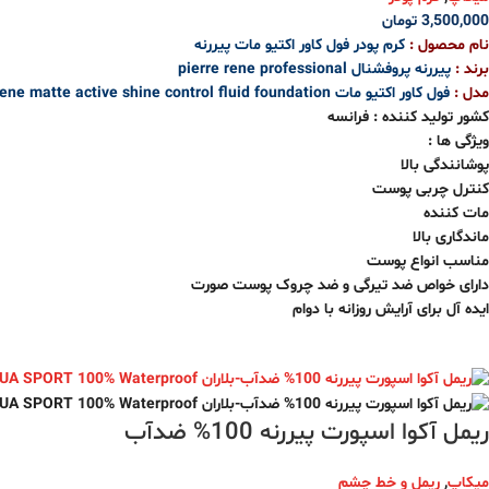
3,500,000
تومان
نام محصول :
کرم پودر فول کاور اکتیو مات پیررنه
برند :
پیررنه پروفشنال pierre rene professional
مدل :
فول کاور اکتیو مات pierre rene matte active shine control fluid foundation
کشور تولید کننده : فرانسه
ویژگی ها :
پوشانندگی بالا
کنترل چربی پوست
مات کننده
ماندگاری بالا
مناسب انواع پوست
دارای خواص ضد تیرگی و ضد چروک پوست صورت
ایده آل برای آرایش روزانه با دوام
ریمل آکوا اسپورت پیررنه 100% ضدآب
میکاپ
,
ریمل و خط چشم