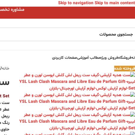
Skip to navigation
Skip to main content
مشاوره تخصصی ا
نه
فروشگاه
فروش ویژه
مطالب آموزشی
صفحات کاربردی
فروخته شده
خانه
/
گ
ست
t Set
ست هد
عطر Libre با رایحه گلی، اسطوخودوس و شکوفه پرتقال
ریمل Lash Clash با افزایش حجم مژه تا ۲۰۰٪
رنگ مشک
حاوی عصاره orentina