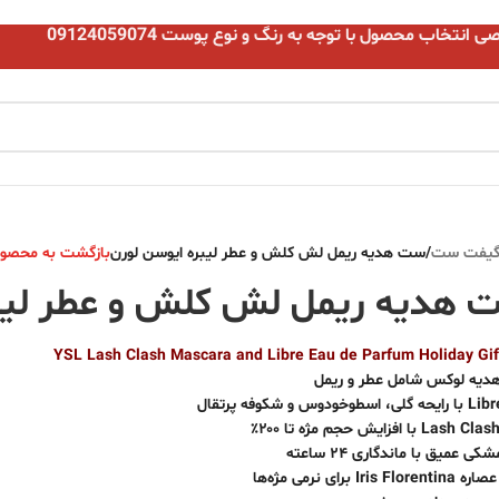
نتخاب محصول با توجه به رنگ و نوع پوست 09124059074
یفت ست
/
ست هدیه ریمل لش کلش و عطر لیبره ایوسن لورن
بازگشت به محصو
 هدیه ریمل لش کلش و عطر لیبر
YSL Lash Clash Mascara and Libre Eau de Parfum Holiday Gif
یه لوکس شامل عطر و ریمل
ی عمیق با ماندگاری ۲۴ ساعته
Iris Fl برای نرمی مژه‌ها