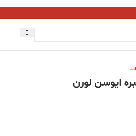
لات
ه ایوسن لورن