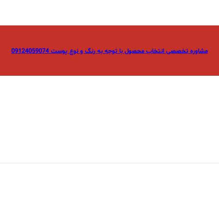
مشاوره تخصصی انتخاب محصول با توجه به رنگ و نوع پوست 09124059074