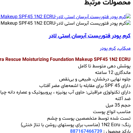
محصولات مرتبط
کرم پودر فتوریست آبرسان استی لادر
میکاپ
,
کرم پودر
ra Rescue Moisturizing Foundation Makeup SPF45 1N2 ECRU
پوشش دهی متوسط تا کامل
ماندگاری 12 ساعته
جلوه نهایی درخشان، طبیعی و بی‌نقص
دارای SPF 45 برای مقابله با اشعه‌های مضر آفتاب
دارای تکنولوژی مراقبتی: حاوی آب یونیزه ، پروبیوتیک و عصاره دانه چیا
ضد آکنه
حجم 35 میل
مناسب انواع پوست
تست شده توسط متخصصین پوست و چشم
رنگ: 1N2 Ecru (مناسب برای پوستهای روشن با تناژ خنثی)
بارکد محصول :
887167466739