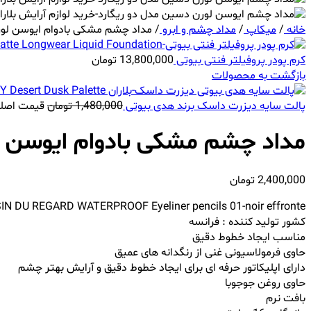
خانه
/
میکاپ
/
مداد چشم و ابرو
/
مداد چشم مشکی بادوام ایوسن لور
کرم پودر پروفیلتر فنتی بیوتی
13,800,000
تومان
بازگشت به محصولات
پالت سایه دیزرت داسک برند هدی بیوتی
1,480,000
تومان
قیمت اصلی 1,480,000 تومان
مداد چشم مشکی بادوام ایوسن ل
2,400,000
تومان
SIN DU REGARD WATERPROOF Eyeliner pencils 01-noir effronte
کشور تولید کننده : فرانسه
مناسب ایجاد خطوط دقیق
حاوی فرمولاسیونی غنی از رنگدانه های عمیق
دارای اپلیکاتور حرفه ای برای ایجاد خطوط دقیق و آرایش بهتر چشم
حاوی روغن جوجوبا
بافت نرم