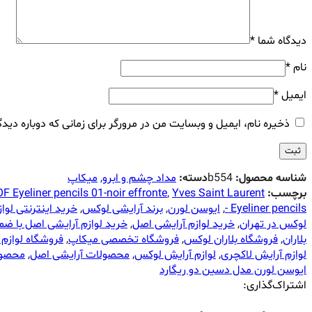
دیدگاه شما
*
نام
*
ایمیل
*
ذخیره نام، ایمیل و وبسایت من در مرورگر برای زمانی که دوباره دید
شناسه محصول:
b554
دسته:
مداد چشم و ابرو
,
میکاپ
برچسب:
Yves Saint Laurent
,
yeliner pencils 01-noir effronte
Eyeliner pencils -
,
ایوسن لورن
,
برند آرایشی لوکس
,
خرید اینترنتی لو
لوکس در تهران
,
خرید لوازم آرایشی اصل
,
خرید لوازم آرایشی اصل با ضم
بلاران
,
فروشگاه بلاران لوکس
,
فروشگاه تخصصی میکاپ
,
فروشگاه لوازم 
لوازم آرایش لاکچری
,
لوازم آرایش لوکس
,
محصولات آرایشی اصل
,
محصول
ایوسن لورن مدل دسین دو ریگارد
اشتراک‌گذاری: