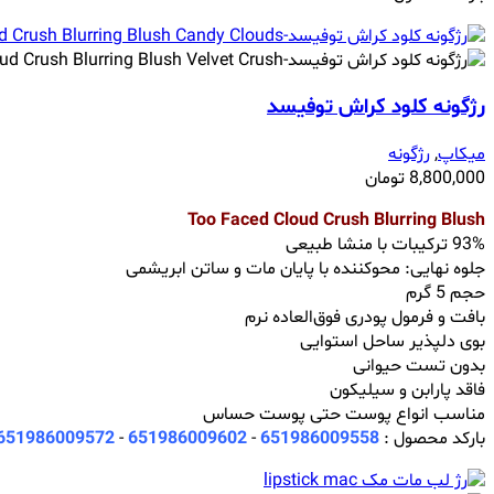
رژگونه کلود کراش توفیسد
میکاپ
,
رژگونه
8,800,000
تومان
Too Faced Cloud Crush Blurring Blush
93% ترکیبات با منشا طبیعی
جلوه نهایی: محوکننده با پایان مات و ساتن ابریشمی
حجم 5 گرم
بافت و فرمول پودری فوق‌العاده نرم
بوی دلپذیر ساحل استوایی
بدون تست حیوانی
فاقد پارابن و سیلیکون
مناسب انواع پوست حتی پوست حساس
بارکد محصول :
651986009558
-
651986009602
-
651986009572