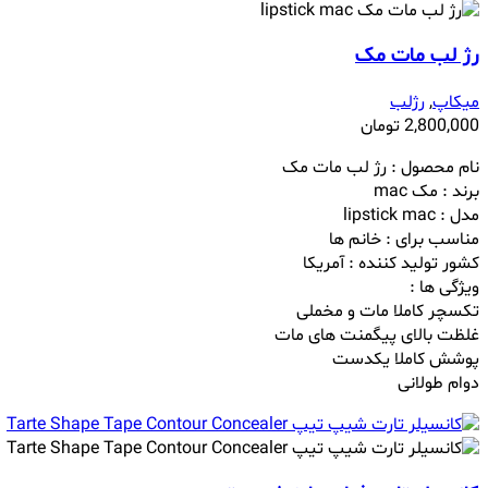
رژ لب مات مک
میکاپ
,
رژلب
2,800,000
تومان
نام محصول : رژ لب مات مک
برند : مک mac
مدل : lipstick mac
مناسب برای : خانم ها
کشور تولید کننده : آمریکا
ویژگی ها :
تکسچر کاملا مات و مخملی
غلظت بالای پیگمنت های مات
پوشش کاملا یکدست
دوام طولانی