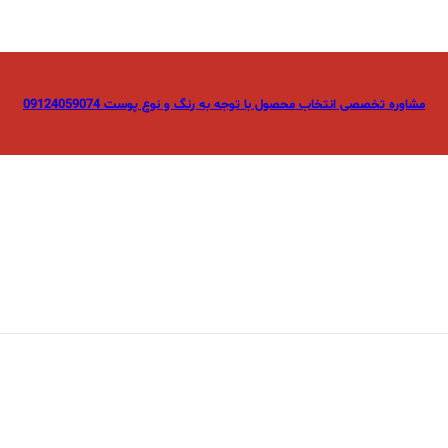
مشاوره تخصصی انتخاب محصول با توجه به رنگ و نوع پوست 09124059074