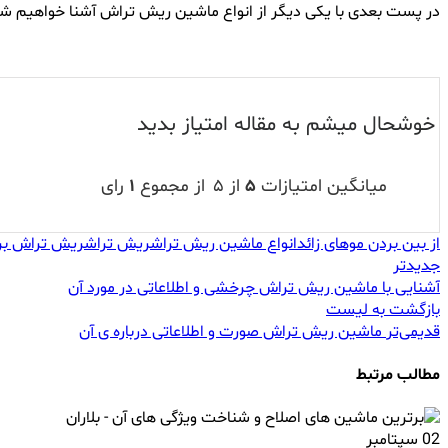
در پست بعدی با یکی دیگر از انواع ماشین ریش تراش آشنا خواهیم ش
خوشحال میشم به مقاله امتیاز بدید
میانگین امتیازات
۵
از ۵
از مجموع
۱
رای
از بین بردن موهای زائد
انواع ماشین ریش تراش
ریش تراش
ریش تراش بر
جدیدتر
آشنایی با ماشین ریش تراش چرخشی و اطلاعاتی در مورد آن
بازگشت به لیست
قدیمی‌تر
ماشین ریش تراش صورت و اطلاعاتی درباره ی آن
مطالب مرتبط
02
سپتامبر