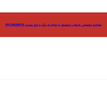
مشاوره تخصصی انتخاب محصول با توجه به رنگ و نوع پوست 09124059074