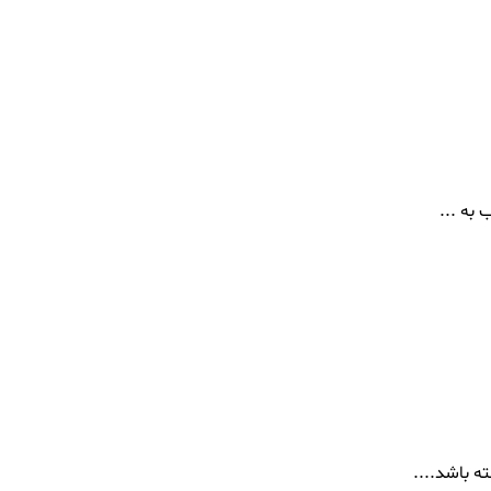
به ...
ه باشد....