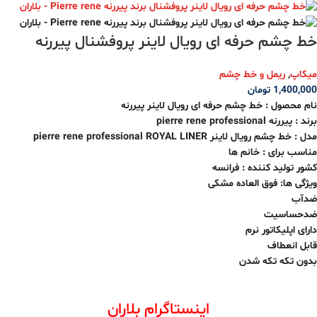
خط چشم حرفه ای رویال لاینر پروفشنال پیررنه
میکاپ
,
ریمل و خط چشم
1,400,000
تومان
نام محصول : خط چشم حرفه ای رویال لاینر پیررنه
برند : پیررنه pierre rene professional
مدل : خط چشم رویال لاینر pierre rene professional ROYAL LINER
مناسب برای : خانم ها
کشور تولید کننده : فرانسه
ویژگی ها: فوق العاده مشکی
ضدآب
ضدحساسیت
دارای اپلیکاتور نرم
قابل انعطاف
بدون تکه تکه شدن
اینستاگرام بلاران