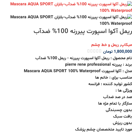
ریمل آکوا اسپورت پیررنه 100% ضدآب
میکاپ
,
ریمل و خط چشم
1,800,000
تومان
نام محصول : ریمل آکوا اسپورت پیررنه - ریمل 100% ضدآب
برند : پیررنه pierre rene professional
مدل : آکوا اسپورت Mascara AQUA SPORT 100% Waterproof
مناسب برای : خانم ها
کشور تولید کننده : فرانسه
ویژگی ها :
صد در صد ضدآب
سازگار با تمام مژه ها
بدون چسبندگی
بافت سبک
بدون ریزش
مورد تایید متخصصان چشم پزشک