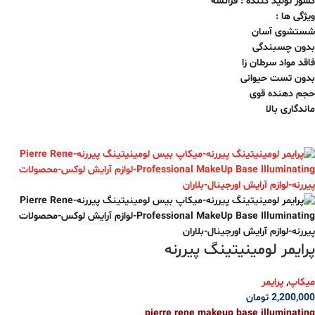
کشور تولید کننده : فرانسه
ویژگی ها :
شستشوی آسان
بدون چسبندگی
فاقد مواد سرطان زا
بدون تست حیوانی
حجم دهنده قوی
ماندگاری بالا
پرایمر لومینیتینگ پیررنه
میکاپ
,
پرایمر
2,200,000
تومان
pierre rene makeup base illuminating