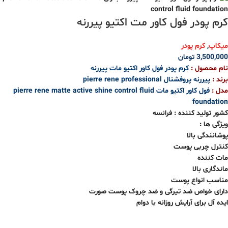
کرم پودر فول کاور مت اکتیو پیررنه
میکاپ
,
کرم پودر
3,500,000
تومان
نام محصول :
کرم پودر فول کاور اکتیو مات پیررنه
برند :
پیررنه پروفشنال pierre rene professional
مدل :
فول کاور اکتیو مات pierre rene matte active shine control fluid
foundation
کشور تولید کننده : فرانسه
ویژگی ها :
پوشانندگی بالا
کنترل چربی پوست
مات کننده
ماندگاری بالا
مناسب انواع پوست
دارای خواص ضد تیرگی و ضد چروک پوست صورت
ایده آل برای آرایش روزانه با دوام