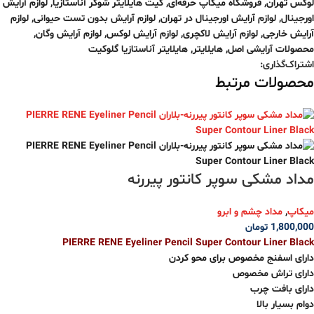
لوکس تهران
,
فروشگاه میکاپ حرفه‌ای
,
کیت هایلایتر شوگر آناستازیا
,
لوازم آرایش
اورجینال
,
لوازم آرایش اورجینال در تهران
,
لوازم آرایش بدون تست حیوانی
,
لوازم
آرایش خارجی
,
لوازم آرایش لاکچری
,
لوازم آرایش لوکس
,
لوازم آرایش وگان
,
محصولات آرایشی اصل
,
هایلایتر
,
هایلایتر آناستازیا گلوکیت
اشتراک‌گذاری:
محصولات مرتبط
مداد مشکی سوپر کانتور پیررنه
میکاپ
,
مداد چشم و ابرو
1,800,000
تومان
PIERRE RENE Eyeliner Pencil Super Contour Liner Black
دارای اسفنج مخصوص برای محو کردن
دارای تراش مخصوص
دارای بافت چرب
دوام بسیار بالا