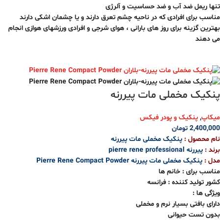
تنها ریمل ضد آب و ضد حساسیت و آلرژی
مناسب برای افرادی که در ناحیه چشم تعرق دارند و یا چشمان اشکی دارند
بهترین گزینه برای روز های بارانی ، هوای شرجی و افرادی ورزشهای هوازی انجام
می دهند
پنکیک مخملی مات پیررنه
میکاپ
,
پنکیک و پودر فیکس
2,400,000
تومان
نام محصول :
پنکیک مخملی مات پیررنه
برند :
پیررنه pierre rene professional
مدل :
پنکیک مخملی مات پیررنه Pierre Rene Compact Powder
مناسب برای : خانم ها
کشور تولید کننده : فرانسه
ویژگی ها :
دارای بافتی بسیار نرم و مخملی
بدون تست حیوانی