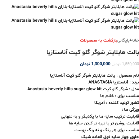
خانه
/
بایگانی
بازگشت به محصولات
پالت هایلایتر شوگر گلو کیت آناستازیا
1,300,000
تومان
1,550,000
تومان
نام محصول : پالت هایلایتر شوگر گلو کیت آناستازیا
برند : آناستازیا ANASTASIA
مدل : شوگر گلو کیت Anastasia beverly hills sugar glow kit
مناسب برای : خانم ها
کشور تولید کننده : آمریکا
ویژگی ها :
قابلیت ترکیب سایه ها با یکدیگر و به تنهایی
قابلیت روشن تر یا تیره تر کردن سایه ها
مناسب برای هر رنگ و ته رنگ پوست
حاوی چهار سایه فوق العاده شیک