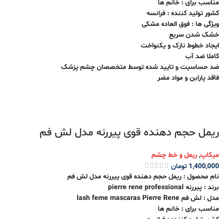
مناسب برای : خانم ها
کشور تولید کننده : فرانسه
ویژگی ها : فوق العاده مشکی
خشک شدن سریع
ایجاد خطوط نازک و یکنواخت
کاملا ضد آب
ضد حساسیت و تایید شده توسط متخصصان چشم پزشک
فاقد پارابن و مواد مضر
ریمل حجم دهنده قوی پیررنه مدل لش فم
میکاپ
,
ریمل و خط چشم
1,400,000
تومان
نام محصول : ریمل حجم دهنده قوی پیررنه مدل لش فم
برند : پیررنه pierre rene professional
مدل : لش فم lash feme mascaras Pierre Rene
مناسب برای : خانم ها