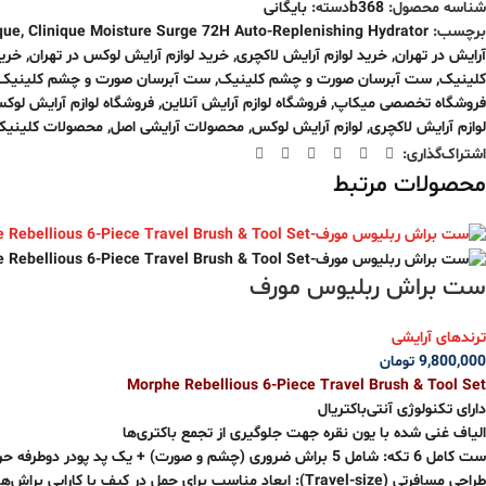
شناسه محصول:
b368
دسته:
بایگانی
برچسب:
Clinique Moisture Surge 72H Auto-Replenishing Hydrator
,
que
آرایش در تهران
,
خرید لوازم آرایش لاکچری
,
خرید لوازم آرایش لوکس در تهران
,
خرید
کلینیک
,
ست آبرسان صورت و چشم کلینیک
,
ست آبرسان صورت و چشم کلینیک ژ
فروشگاه تخصصی میکاپ
,
فروشگاه لوازم آرایش آنلاین
,
فروشگاه لوازم آرایش لوک
لوازم آرایش لاکچری
,
لوازم آرایش لوکس
,
محصولات آرایشی اصل
,
محصولات کلینیک
اشتراک‌گذاری:
محصولات مرتبط
ست براش ربلیوس مورف
ترندهای آرایشی
9,800,000
تومان
Morphe Rebellious 6-Piece Travel Brush & Tool Set
دارای تکنولوژی آنتی‌باکتریال
الیاف غنی شده با یون نقره جهت جلوگیری از تجمع باکتری‌ها
ست کامل 6 تکه: شامل 5 براش ضروری (چشم و صورت) + یک پد پودر دوطرفه حرفه‌ای
طراحی مسافرتی (Travel-size): ابعاد مناسب برای حمل در کیف با کارایی براش‌های سایز بزرگ