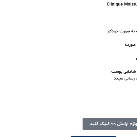
Clinique Moist
به صورت خودکار
 صورت
 شادابی پوست
 رسانی مجدد
وازم آرایش >> کلیک کنید