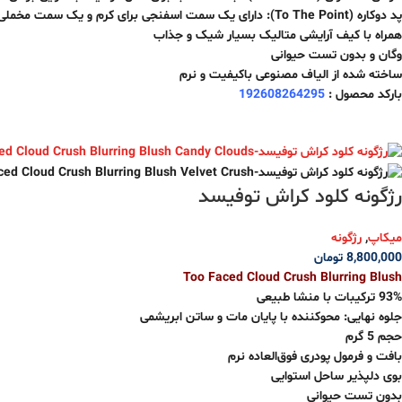
پد دوکاره (To The Point): دارای یک سمت اسفنجی برای کرم و یک سمت مخملی برای پودر
همراه با کیف آرایشی متالیک بسیار شیک و جذاب
وگان و بدون تست حیوانی
ساخته شده از الیاف مصنوعی باکیفیت و نرم
بارکد محصول :
192608264295
رژگونه کلود کراش توفیسد
میکاپ
,
رژگونه
8,800,000
تومان
Too Faced Cloud Crush Blurring Blush
93% ترکیبات با منشا طبیعی
جلوه نهایی: محوکننده با پایان مات و ساتن ابریشمی
حجم 5 گرم
بافت و فرمول پودری فوق‌العاده نرم
بوی دلپذیر ساحل استوایی
بدون تست حیوانی