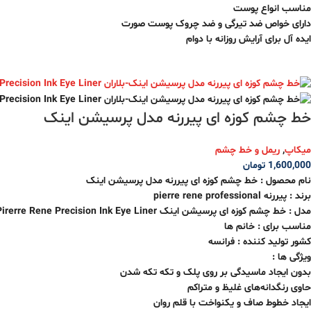
مناسب انواع پوست
دارای خواص ضد تیرگی و ضد چروک پوست صورت
ایده آل برای آرایش روزانه با دوام
خط چشم کوزه ای پیررنه مدل پرسیشن اینک
میکاپ
,
ریمل و خط چشم
1,600,000
تومان
نام محصول :
خط چشم کوزه ای پیررنه مدل پرسیشن اینک
برند : پیررنه pierre rene professional
مدل :
خط چشم کوزه ای پرسیشن اینک
Pirerre Rene Precision Ink Eye Liner
مناسب برای : خانم ها
کشور تولید کننده : فرانسه
ویژگی ها :
بدون ایجاد ماسیدگی بر روی پلک و تکه تکه شدن
حاوی رنگدانه‌های غلیظ و متراکم
ایجاد خطوط صاف و یکنواخت با قلم روان