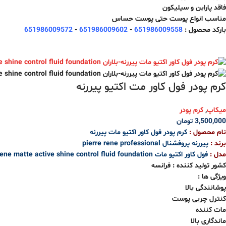
فاقد پارابن و سیلیکون
مناسب انواع پوست حتی پوست حساس
بارکد محصول :
651986009558
-
651986009602
-
651986009572
کرم پودر فول کاور مت اکتیو پیررنه
میکاپ
,
کرم پودر
3,500,000
تومان
نام محصول :
کرم پودر فول کاور اکتیو مات پیررنه
برند :
پیررنه پروفشنال pierre rene professional
مدل :
فول کاور اکتیو مات pierre rene matte active shine control fluid foundation
کشور تولید کننده : فرانسه
ویژگی ها :
پوشانندگی بالا
کنترل چربی پوست
مات کننده
ماندگاری بالا