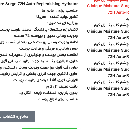
ure Surge 72H Auto-Replenishing Hydrator
مناسب برای : خانم ها
کشور تولید کننده : آمریکا
د
ویژگی‌های محصول :
تکنولوژی پیشرفته پرکنندگی مجدد رطوبت پوست 
رطوبت رسانی عمیق و پیوسته 72 ساعته
ادامه رطوبت رسانی پوست حتی بعد از شستشوی
حس شادابی، فربگی و طراوت پوست
لطافت بخش پوست و جلوگیری از دهیدراته شدن
حاوی هیالورونیک اسید جهت رطوبت رسانی قوی
حاوی آب آلوئه ورا جهت رطوبت رسانی، تسکین و
حاوی کافئین جهت انرژی بخشی و افزایش رطوبت
افزایش فوری 146 درصدی رطوبت پوست
بافت لطیف ژل کرم
بدون پارابن، فسفات، رایحه، الکل و…
مناسب برای انواع پوست
مشاوره انتخاب ل