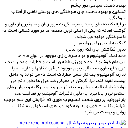
بهبود دهنده سیاهی دور چشم
تسکین و بهبود دهنده جای سوختگی های پوستی ناشی از آفتاب
سوختگی
برطرف کننده جای بخیه و سوختگی به مرور زمان و جلوگیری از تاول و
گوشت اضافه که یکی از اصلی ترین دغدغه ها در مورد کسانی است که
با سوختگی مواجه می شوند.
کمک به از بین رفتن واریس پا
بدون گذاشتن جای لکه روی لباس
فاقد نمک آلومینیوم و مواد سرطان زای موجود در انواع مام ها
این مام خوشبو کننده حاوی ژل آلوئه ورا است و خطرات و مضرات ضد
عرق های حاوی نمک آلومینیم موجود در فروشگاهها و داروخانه را
ندارد، آلومینیوم یک فلز سمی خطرناک است که می تواند به داخل
پوست نفوذ کند. قرار گرفتن در معرض ضد عرق ها بطور دائم می
تواند خطر ابتلا به سرطان سینه، آلزایمر و ناتوانی کلیه و بیماری های
استخوانی را بالا ببرد. به دلیل تاثیرات آلومینیم بر فعالیت غده
پاراتیروئید بر روی غلظت کلسیم به طوری که افزایش این سم موجب
افزایش کلسیم خون و به نوبه خود درد های استخوانی، مشکلات
روانی و پوست می شود.