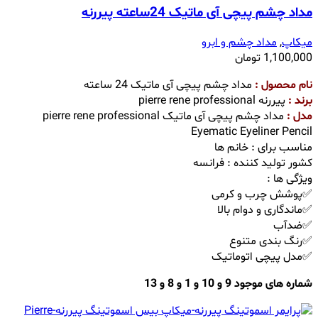
مداد چشم پیچی آی ماتیک 24ساعته پیررنه
میکاپ
,
مداد چشم و ابرو
1,100,000
تومان
نام محصول :
مداد چشم پیچی آی ماتیک 24 ساعته
برند :
پیررنه pierre rene professional
مدل :
مداد چشم پیچی آی ماتیک pierre rene professional
Eyematic Eyeliner Pencil
مناسب برای : خانم ها
کشور تولید کننده : فرانسه
ویژگی ها :
✅پوشش چرب و کرمی
✅ماندگاری و دوام بالا
✅ضدآب
✅رنگ بندی متنوع
✅مدل پیچی اتوماتیک
شماره های موجود 9 و 10 و 1 و 8 و 13