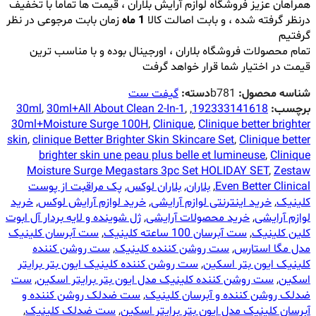
همراهان عزیز فروشگاه لوازم آرایش بلاران ، قیمت ها تماما با تخفیف
درنظر گرفته شده ، و بابت اصالت کالا
1 ماه
زمان بابت مرجوعی در نظر
گرفتیم
تمام محصولات فروشگاه بلاران ، اورجینال بوده و با مناسب ترین
قیمت در اختیار شما قرار خواهد گرفت
شناسه محصول:
b781
دسته:
گیفت ست
برچسب:
192333141618
,
,
30ml+All About Clean 2-In-1
,
30ml
30ml+Moisture Surge 100H
,
Clinique
,
Clinique better brighter
skin
,
clinique Better Brighter Skin Skincare Set
,
Clinique better
brighter skin une peau plus belle et lumineuse
,
Clinique
Moisture Surge Megastars 3pc Set HOLIDAY SET
,
Zestaw
Even Better Clinical
,
بلاران
,
بلاران لوکس
,
پک مراقبت از پوست
کلینیک
,
خرید اینترنتی لوازم آرایشی
,
خرید لوازم آرایش لوکس
,
خرید
لوازم آرایشی
,
خرید محصولات آرایشی
,
ژل شوینده و لایه بردار آل ابوت
کلین کلینیک
,
ست آبرسان 100 ساعته کلینیک
,
ست آبرسان کلینیک
مدل مگا استارس
,
ست روشن کننده کلینیک
,
ست روشن کننده
کلینیک ایون بتر اسکین
,
ست روشن کننده کلینیک ایون بتر برایتر
اسکین
,
ست روشن کننده کلینیک مدل ایون بتر برایتر اسکین
,
ست
ضدلک روشن کننده و آبرسان کلینیک
,
ست ضدلک روشن کننده و
آبرسان کلینیک مدل ایون بتر برایتر اسکین
,
ست ضدلک کلینیک
,