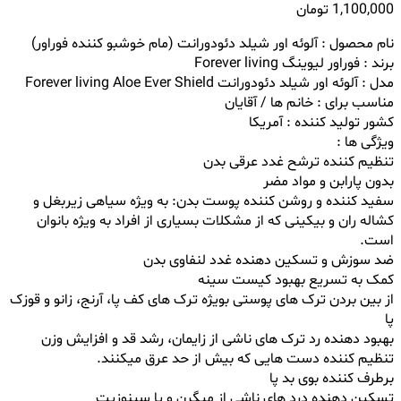
1,100,000
تومان
نام محصول : آلوئه اور شیلد دئودورانت (مام خوشبو کننده فوراور)
برند : فوراور لیوینگ Forever living
مدل : آلوئه اور شیلد دئودورانت Forever living Aloe Ever Shield
مناسب برای : خانم ها / آقایان
کشور تولید کننده : آمریکا
ویژگی ها :
تنظیم کننده ترشح غدد عرقی بدن
بدون پارابن و مواد مضر
سفید کننده و روشن کننده پوست بدن: به ویژه سیاهی زیربغل و
کشاله ران و بیکینی که از مشکلات بسیاری از افراد به ویژه بانوان
است.
ضد سوزش و تسکین دهنده غدد لنفاوی بدن
کمک به تسریع بهبود کیست سینه
از بین بردن ترک های پوستی بویژه ترک های کف پا، آرنج، زانو و قوزک
پا
بهبود دهنده رد ترک های ناشی از زایمان، رشد قد و افزایش وزن
تنظیم کننده دست هایی که بیش از حد عرق میکنند.
برطرف کننده بوی بد پا
تسکین دهنده درد های ناشی از میگرن و یا سینوزیت