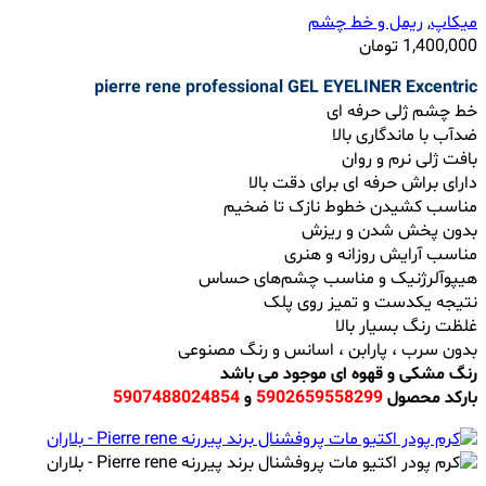
میکاپ
,
ریمل و خط چشم
1,400,000
تومان
pierre rene professional GEL EYELINER Excentric
خط چشم ژلی حرفه ای
ضدآب با ماندگاری بالا
بافت ژلی نرم و روان
دارای براش حرفه ای برای دقت بالا
مناسب کشیدن خطوط نازک تا ضخیم
بدون پخش شدن و ریزش
مناسب آرایش روزانه و هنری
هیپوآلرژنیک و مناسب چشم‌های حساس
نتیجه یکدست و تمیز روی پلک
غلظت رنگ بسیار بالا
بدون سرب ، پارابن ، اسانس و رنگ مصنوعی
رنگ مشکی و قهوه ای موجود می باشد
بارکد محصول
5902659558299
و
5907488024854