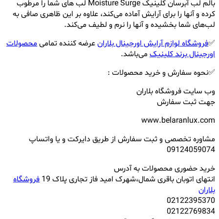
بالم لب آبرسان کلینیک Moisture Surge لب های شما را مرطوب
کرده و آنها را برای آرایش آماده می‌کند، علاوه بر این ظاهری صافی به
لب‌های شما بخشیده و آنها را نرم و لطیف می‌کند.
✅
فروشگاه لوازم آرایش اورجینال بلاران
عرضه کننده تمامی
محصولات
اورجینال برند کلینیک
می‌باشد.
✅نحوه سفارش و خرید محصولات :
وب سایت فروشگاه بلاران
جهت ثبت سفارش
www.belaranlux.com
مشاوره تخصصی و ثبت سفارش از طریق دایرکت و یا واتساپ
09124059074
خرید حضوری محصولات به آدرس
انتهای اتوبان باقری شمال،شهرک امید فاز تجاری پلاک 19
فروشگاه
بلاران
02122395370
02122769834