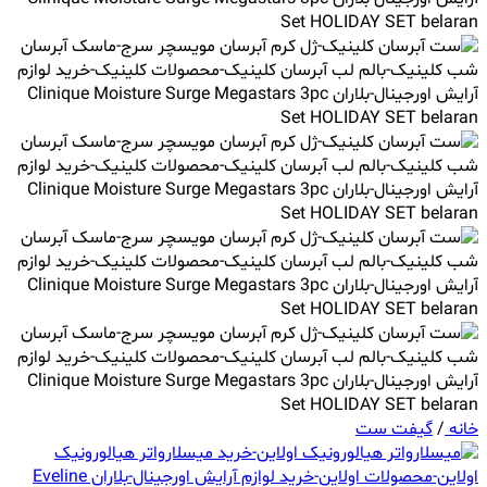
خانه
/
گیفت ست