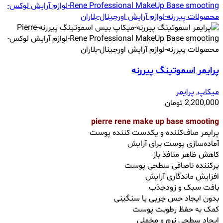
پرایمر اسموتینگ پیررنه
میکاپ
,
پرایمر
2,200,000
تومان
pierre rene make up base smooting
پرایمر صاف‌کننده و یکدست کننده پوست
آماده‌سازی پوست برای آرایش
کاهش ظاهر منافذ باز
پرکننده ناصافی‌ سطحی پوست
افزایش ماندگاری آرایش
بافت سبک و زودجذب
بدون ایجاد حس چربی یا سنگینی
کمک به حفظ رطوبت پوست
ایجاد سطحی نرم و مخملی